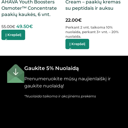
AHAVA Youth Boosters
Cream – paakių kremas
Osmoter™ Concentrate
su peptidais ir auksu
paakių kaukės, 6 vnt.
22.00
€
49.50
€
55.00
€
Perkant 2 vnt. taikoma 10%
nuolaida, perkant 3+ vnt. – 20%
Į Krepšelį
nuolaida.
Į Krepšelį
Gaukite 5% Nuolaidą
Prenumeruokite mūsų naujienlaiškį ir
gaukite nuolaidą!
*Nuolaida taikoma ir akcijinėms prekėms