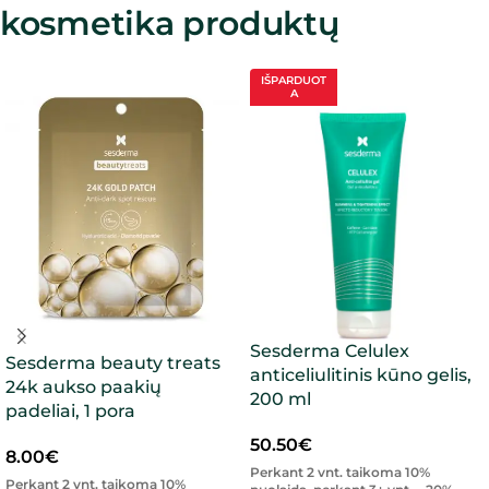
kosmetika produktų
IŠPARDUOT
A
Sesderma Celulex
Sesderma beauty treats
anticeliulitinis kūno gelis,
24k aukso paakių
200 ml
padeliai, 1 pora
50.50
€
8.00
€
Perkant 2 vnt. taikoma 10%
Perkant 2 vnt. taikoma 10%