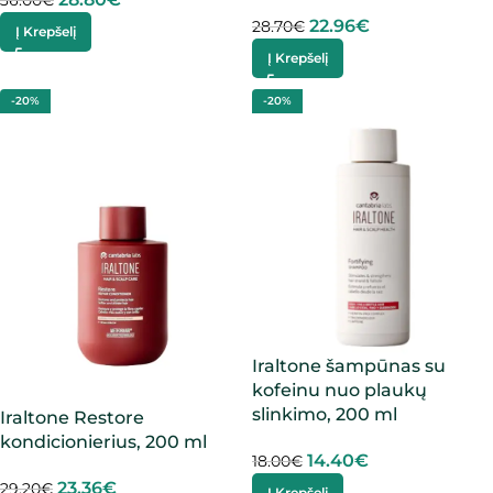
36.00
€
22.96
€
28.70
€
Į Krepšelį
Į Krepšelį
-20%
-20%
Iraltone šampūnas su
kofeinu nuo plaukų
slinkimo, 200 ml
Iraltone Restore
kondicionierius, 200 ml
14.40
€
18.00
€
23.36
€
29.20
€
Į Krepšelį