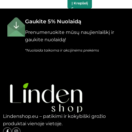
Į Krepšelį
Gaukite 5% Nuolaidą
Prenumeruokite mūsų naujienlaiškį ir
gaukite nuolaidą!
*Nuolaida taikoma ir akcijinėms prekėms
Lindenshop.eu – patikimi ir kokybiški grožio
produktai vienoje vietoje.