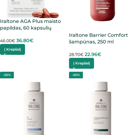
Iraltone AGA Plus maisto
papildas, 60 kapsulių
Iraltone Barrier Comfort
36.80
€
46.00
€
šampūnas, 250 ml
Į Krepšelį
22.96
€
28.70
€
Į Krepšelį
-20%
-20%