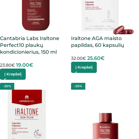
Cantabria Labs Iraltone
Iraltone AGA maisto
Perfect10 plaukų
papildas, 60 kapsulių
kondicionierius, 150 ml
25.60
€
32.00
€
19.00
€
23.80
€
Į Krepšelį
Į Krepšelį
-20%
-20%