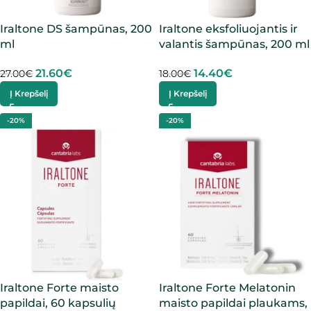
Iraltone DS šampūnas, 200
Iraltone eksfoliuojantis ir
ml
valantis šampūnas, 200 ml
21.60
€
14.40
€
27.00
€
18.00
€
Į Krepšelį
Į Krepšelį
-20%
-20%
Iraltone Forte maisto
Iraltone Forte Melatonin
papildai, 60 kapsulių
maisto papildai plaukams,