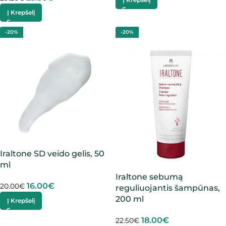
Į Krepšelį
-20%
-20%
Iraltone SD veido gelis, 50
ml
Iraltone sebumą
16.00
€
20.00
€
reguliuojantis šampūnas,
200 ml
Į Krepšelį
18.00
€
22.50
€