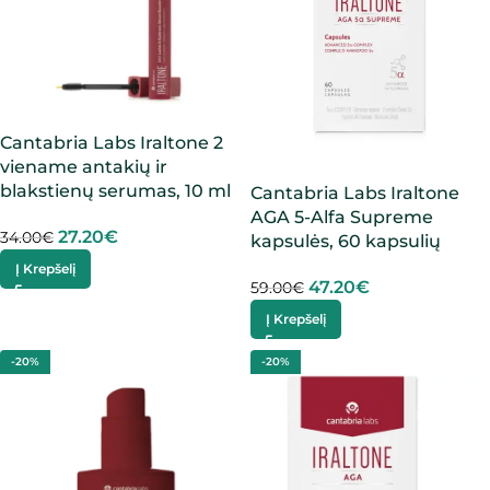
Cantabria Labs Iraltone 2
viename antakių ir
blakstienų serumas, 10 ml
Cantabria Labs Iraltone
AGA 5-Alfa Supreme
27.20
€
34.00
€
kapsulės, 60 kapsulių
Į Krepšelį
47.20
€
59.00
€
Į Krepšelį
-20%
-20%