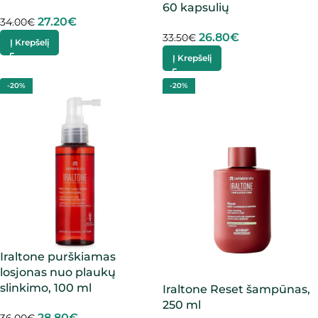
60 kapsulių
27.20
€
34.00
€
26.80
€
33.50
€
Į Krepšelį
Į Krepšelį
-20%
-20%
Iraltone purškiamas
losjonas nuo plaukų
slinkimo, 100 ml
Iraltone Reset šampūnas,
250 ml
28.80
€