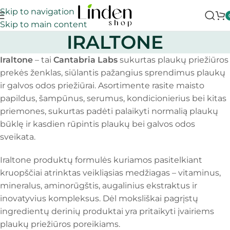
Skip to navigation
Skip to main content
IRALTONE
Iraltone
– tai
Cantabria Labs
sukurtas plaukų priežiūros
prekės ženklas, siūlantis pažangius sprendimus plaukų
ir galvos odos priežiūrai. Asortimente rasite maisto
papildus, šampūnus, serumus, kondicionierius bei kitas
priemones, sukurtas padėti palaikyti normalią plaukų
būklę ir kasdien rūpintis plaukų bei galvos odos
sveikata.
Iraltone produktų formulės kuriamos pasitelkiant
kruopščiai atrinktas veikliąsias medžiagas – vitaminus,
mineralus, aminorūgštis, augalinius ekstraktus ir
inovatyvius kompleksus. Dėl moksliškai pagrįstų
ingredientų derinių produktai yra pritaikyti įvairiems
plaukų priežiūros poreikiams.