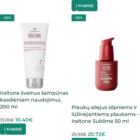
Į Krepšelį
-20%
-20%
Iraltone švelnus šampūnas
kasdieniam naudojimui,
200 ml
Plaukų aliejus silpniems ir
lūžinėjantiems plaukams –
10.40
€
13.00
€
Iraltone Sublime 50 ml
Į Krepšelį
20.72
€
25.90
€