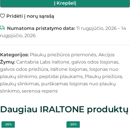
Į Krepšelį
Pridėti į norų sąrašą
Numatoma pristatymo data:
11 rugpjūčio, 2026 – 14
rugpjūčio, 2026
Kategorijos:
Plaukų priežiūros priemonės
,
Akcijos
Žymų:
Cantabria Labs Iraltone
,
galvos odos losjonas
,
galvos odos priežiūra
,
iraltone losjonas
,
losjonas nuo
plaukų slinkimo
,
peptidai plaukams
,
Plaukų priežiūra
,
plaukų slinkimas
,
purškiamas losjonas nuo plaukų
slinkimo
,
serenoa repens
Daugiau IRALTONE produktų
-20%
-20%