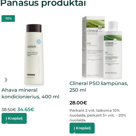
Panašūs produktai
-10%
Clineral PSO šampūnas,
Ahava mineral
250 ml
kondicionierius, 400 ml
28.00
€
34.65
€
38.50
€
Perkant 2 vnt. taikoma 10%
nuolaida, perkant 3+ vnt. – 20%
Į Krepšelį
nuolaida.
Į Krepšelį