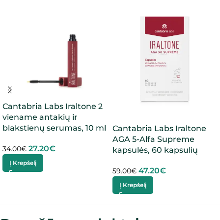
Cantabria Labs Iraltone 2
viename antakių ir
blakstienų serumas, 10 ml
Cantabria Labs Iraltone
AGA 5-Alfa Supreme
27.20
€
34.00
€
kapsulės, 60 kapsulių
Į Krepšelį
47.20
€
59.00
€
Į Krepšelį