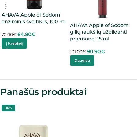
AHAVA Apple of Sodom
enziminis šveitiklis, 100 ml
AHAVA Apple of Sodom
gilių raukšlių užpildanti
64.80
€
72.00
€
priemonė, 15 ml
Į Krepšelį
90.90
€
101.00
€
Daugiau
Panašūs produktai
-10%