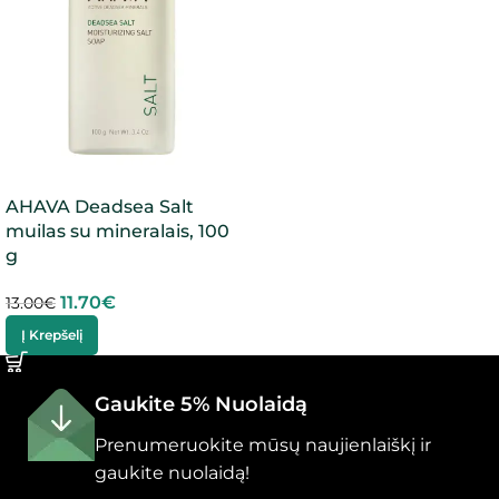
AHAVA Deadsea Salt
muilas su mineralais, 100
g
11.70
€
13.00
€
Į Krepšelį
Gaukite 5% Nuolaidą
Prenumeruokite mūsų naujienlaiškį ir
gaukite nuolaidą!