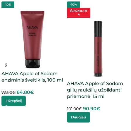
-10%
-10%
IŠPARDUOT
A
AHAVA Apple of Sodom
enziminis šveitiklis, 100 ml
AHAVA Apple of Sodom
gilių raukšlių užpildanti
64.80
€
72.00
€
priemonė, 15 ml
Į Krepšelį
90.90
€
101.00
€
Daugiau