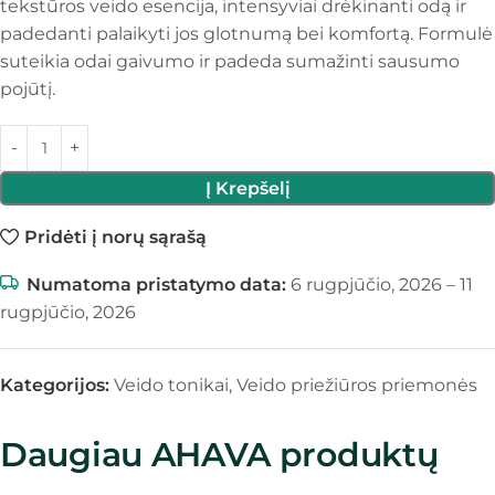
tekstūros veido esencija, intensyviai drėkinanti odą ir
padedanti palaikyti jos glotnumą bei komfortą. Formulė
suteikia odai gaivumo ir padeda sumažinti sausumo
pojūtį.
Į Krepšelį
Pridėti į norų sąrašą
Numatoma pristatymo data:
6 rugpjūčio, 2026 – 11
rugpjūčio, 2026
Kategorijos:
Veido tonikai
,
Veido priežiūros priemonės
Daugiau AHAVA produktų