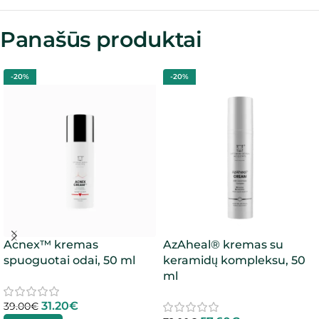
Panašūs produktai
-20%
-20%
Acnex™ kremas
AzAheal® kremas su
spuoguotai odai, 50 ml
keramidų kompleksu, 50
ml
31.20
€
39.00
€