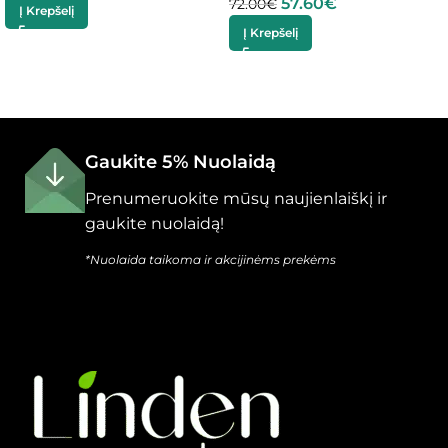
57.60
€
72.00
€
Į Krepšelį
Į Krepšelį
Gaukite 5% Nuolaidą
Prenumeruokite mūsų naujienlaiškį ir
gaukite nuolaidą!
*Nuolaida taikoma ir akcijinėms prekėms