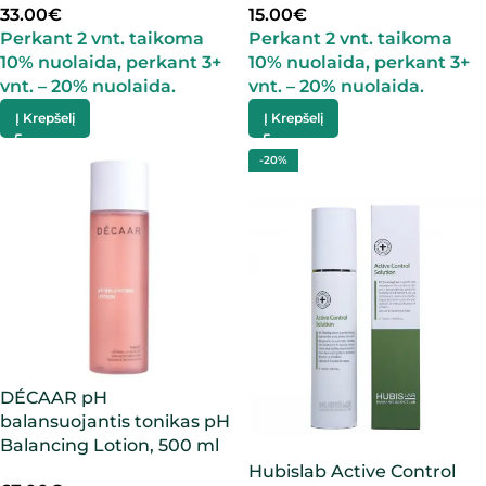
33.00
€
15.00
€
Perkant 2 vnt. taikoma
Perkant 2 vnt. taikoma
10% nuolaida, perkant 3+
10% nuolaida, perkant 3+
vnt. – 20% nuolaida.
vnt. – 20% nuolaida.
Į Krepšelį
Į Krepšelį
-20%
DÉCAAR pH
balansuojantis tonikas pH
Balancing Lotion, 500 ml
Hubislab Active Control