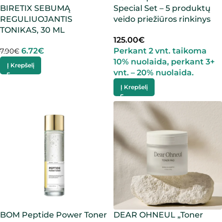
BIRETIX SEBUMĄ
Special Set – 5 produktų
REGULIUOJANTIS
veido priežiūros rinkinys
TONIKAS, 30 ML
125.00
€
6.72
€
Perkant 2 vnt. taikoma
7.90
€
10% nuolaida, perkant 3+
Į Krepšelį
vnt. – 20% nuolaida.
Į Krepšelį
BOM Peptide Power Toner
DEAR OHNEUL „Toner