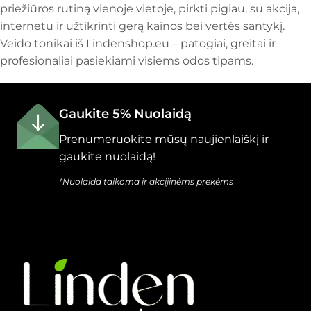
priežiūros rutiną vienoje vietoje, pirkti pigiau, su akcija,
internetu ir užtikrinti gerą kainos bei vertės santykį.
Veido tonikai iš Lindenshop.eu – patogiai, greitai ir
profesionaliai pasiekiami visiems odos tipams.
Gaukite 5% Nuolaidą
Prenumeruokite mūsų naujienlaiškį ir
gaukite nuolaidą!
*Nuolaida taikoma ir akcijinėms prekėms