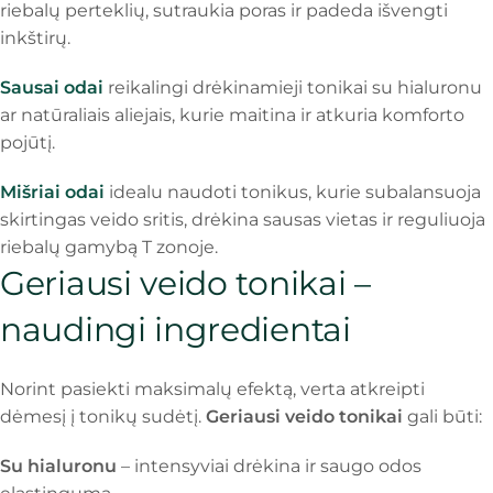
riebalų perteklių, sutraukia poras ir padeda išvengti
inkštirų.
Sausai odai
reikalingi drėkinamieji tonikai su hialuronu
ar natūraliais aliejais, kurie maitina ir atkuria komforto
pojūtį.
Mišriai odai
idealu naudoti tonikus, kurie subalansuoja
skirtingas veido sritis, drėkina sausas vietas ir reguliuoja
riebalų gamybą T zonoje.
Geriausi veido tonikai –
naudingi ingredientai
Norint pasiekti maksimalų efektą, verta atkreipti
dėmesį į tonikų sudėtį.
Geriausi veido tonikai
gali būti:
Su hialuronu
– intensyviai drėkina ir saugo odos