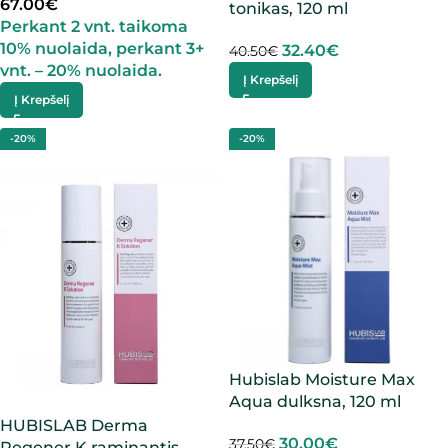
67.00
€
tonikas, 120 ml
Perkant 2 vnt. taikoma
10% nuolaida, perkant 3+
32.40
€
40.50
€
vnt. – 20% nuolaida.
Į Krepšelį
Į Krepšelį
-20%
-20%
Hubislab Moisture Max
Aqua dulksna, 120 ml
HUBISLAB Derma
30.00
€
37.50
€
Regener K raminantis