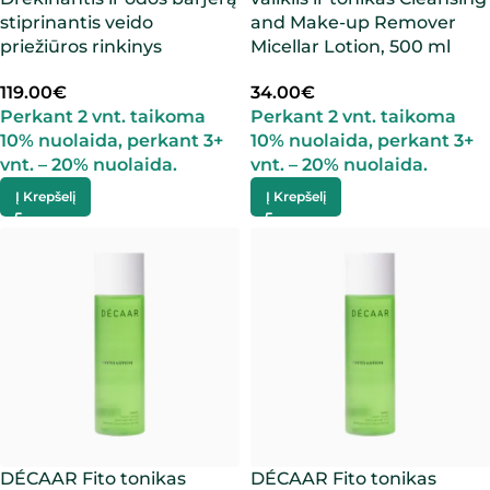
stiprinantis veido
and Make-up Remover
priežiūros rinkinys
Micellar Lotion, 500 ml
119.00
€
34.00
€
Perkant 2 vnt. taikoma
Perkant 2 vnt. taikoma
10% nuolaida, perkant 3+
10% nuolaida, perkant 3+
vnt. – 20% nuolaida.
vnt. – 20% nuolaida.
Į Krepšelį
Į Krepšelį
DÉCAAR Fito tonikas
DÉCAAR Fito tonikas