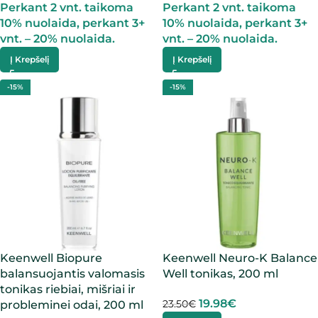
Perkant 2 vnt. taikoma
Perkant 2 vnt. taikoma
10% nuolaida, perkant 3+
10% nuolaida, perkant 3+
vnt. – 20% nuolaida.
vnt. – 20% nuolaida.
Į Krepšelį
Į Krepšelį
-15%
-15%
Keenwell Biopure
Keenwell Neuro-K Balance
balansuojantis valomasis
Well tonikas, 200 ml
tonikas riebiai, mišriai ir
19.98
€
23.50
€
probleminei odai, 200 ml