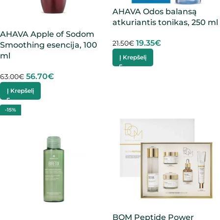
AHAVA Odos balansą
atkuriantis tonikas, 250 ml
AHAVA Apple of Sodom
19.35
€
21.50
€
Smoothing esencija, 100
ml
Į Krepšelį
56.70
€
63.00
€
Į Krepšelį
-15%
BOM Peptide Power