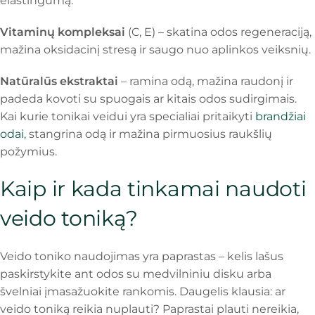
elastingumą.
Vitaminų kompleksai
(C, E) – skatina odos regeneraciją,
mažina oksidacinį stresą ir saugo nuo aplinkos veiksnių.
Natūralūs ekstraktai
– ramina odą, mažina raudonį ir
padeda kovoti su spuogais ar kitais odos sudirgimais.
Kai kurie tonikai veidui yra specialiai pritaikyti
brandžiai
odai
, stangrina odą ir mažina pirmuosius raukšlių
požymius.
Kaip ir kada tinkamai naudoti
veido toniką?
Veido toniko naudojimas yra paprastas – kelis lašus
paskirstykite ant odos su medvilniniu disku arba
švelniai įmasažuokite rankomis. Daugelis klausia: ar
veido toniką reikia nuplauti? Paprastai plauti nereikia,