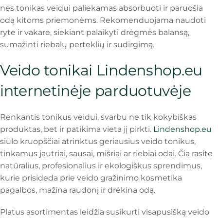
nes tonikas veidui paliekamas absorbuoti ir paruošia
odą kitoms priemonėms. Rekomenduojama naudoti
ryte ir vakare, siekiant palaikyti drėgmės balansą,
sumažinti riebalų perteklių ir sudirgimą.
Veido tonikai Lindenshop.eu
internetinėje parduotuvėje
Renkantis tonikus veidui, svarbu ne tik kokybiškas
produktas, bet ir patikima vieta jį pirkti.
Lindenshop.eu
siūlo kruopščiai atrinktus geriausius veido tonikus,
tinkamus jautriai, sausai, mišriai ar riebiai odai. Čia rasite
natūralius, profesionalius ir ekologiškus sprendimus,
kurie prisideda prie veido gražinimo kosmetika
pagalbos, mažina raudonį ir drėkina odą.
Platus asortimentas leidžia susikurti visapusišką veido