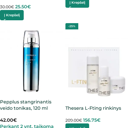
Į Krepšelį
25.50
€
30.00
€
Į Krepšelį
-25%
Pepplus stangrinantis
veido tonikas, 120 ml
Thesera L-Fting rinkinys
42.00
€
156.75
€
209.00
€
Perkant 2 vnt. taikoma