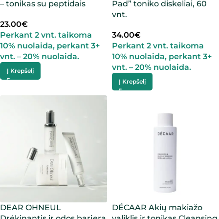
– tonikas su peptidais
Pad” toniko diskeliai, 60
vnt.
23.00
€
Perkant 2 vnt. taikoma
34.00
€
10% nuolaida, perkant 3+
Perkant 2 vnt. taikoma
vnt. – 20% nuolaida.
10% nuolaida, perkant 3+
vnt. – 20% nuolaida.
Į Krepšelį
Į Krepšelį
DEAR OHNEUL
DÉCAAR Akių makiažo
Drėkinantis ir odos barjerą
valiklis ir tonikas Cleansing