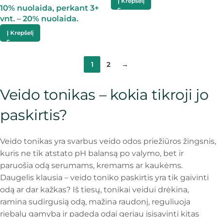
Į Krepšelį
10% nuolaida, perkant 3+
vnt. – 20% nuolaida.
Į Krepšelį
1
2
→
Veido tonikas – kokia tikroji jo
paskirtis?
Veido tonikas yra svarbus veido odos priežiūros žingsnis,
kuris ne tik atstato pH balansą po valymo, bet ir
paruošia odą serumams, kremams ar kaukėms.
Daugelis klausia – veido toniko paskirtis yra tik gaivinti
odą ar dar kažkas? Iš tiesų, tonikai veidui drėkina,
ramina sudirgusią odą, mažina raudonį, reguliuoja
riebalų gamybą ir padeda odai geriau įsisavinti kitas