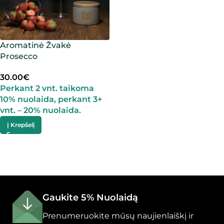
Aromatinė Žvakė
Prosecco
30.00
€
Perkant 2 vnt. taikoma
10% nuolaida, perkant 3+
vnt. – 20% nuolaida.
Į Krepšelį
Gaukite 5% Nuolaidą
Prenumeruokite mūsų naujienlaiškį ir