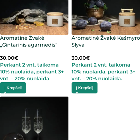
Aromatinė Žvakė
Aromatinė Žvakė Kašmyro
„Gintarinis agarmedis“
Slyva
30.00
€
30.00
€
Perkant 2 vnt. taikoma
Perkant 2 vnt. taikoma
10% nuolaida, perkant 3+
10% nuolaida, perkant 3+
vnt. – 20% nuolaida.
vnt. – 20% nuolaida.
Į Krepšelį
Į Krepšelį