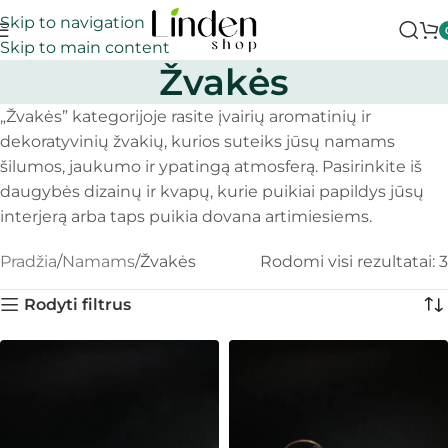
Skip to navigation
Skip to main content
Žvakės
„Žvakės” kategorijoje rasite įvairių aromatinių ir
dekoratyvinių žvakių, kurios suteiks jūsų namams
šilumos, jaukumo ir ypatingą atmosferą. Pasirinkite iš
daugybės dizainų ir kvapų, kurie puikiai papildys jūsų
interjerą arba taps puikia dovana artimiesiems.
Pradžia
Namams
Žvakės
Rodomi visi rezultatai: 3
Rodyti filtrus