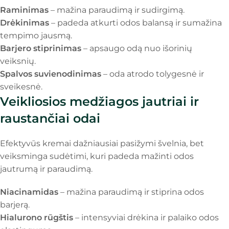
Raminimas
– mažina paraudimą ir sudirgimą.
Drėkinimas
– padeda atkurti odos balansą ir sumažina
tempimo jausmą.
Barjero stiprinimas
– apsaugo odą nuo išorinių
veiksnių.
Spalvos suvienodinimas
– oda atrodo tolygesnė ir
sveikesnė.
Veikliosios medžiagos jautriai ir
raustančiai odai
Efektyvūs kremai dažniausiai pasižymi švelnia, bet
veiksminga sudėtimi, kuri padeda mažinti odos
jautrumą ir paraudimą.
Niacinamidas
– mažina paraudimą ir stiprina odos
barjerą.
Hialurono rūgštis
– intensyviai drėkina ir palaiko odos