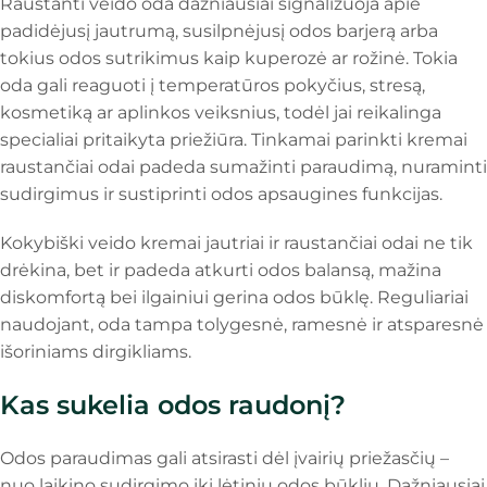
Raustanti veido oda dažniausiai signalizuoja apie
padidėjusį jautrumą, susilpnėjusį odos barjerą arba
tokius odos sutrikimus kaip kuperozė ar rožinė. Tokia
oda gali reaguoti į temperatūros pokyčius, stresą,
kosmetiką ar aplinkos veiksnius, todėl jai reikalinga
specialiai pritaikyta priežiūra. Tinkamai parinkti kremai
raustančiai odai padeda sumažinti paraudimą, nuraminti
sudirgimus ir sustiprinti odos apsaugines funkcijas.
Kokybiški veido kremai jautriai ir raustančiai odai ne tik
drėkina, bet ir padeda atkurti odos balansą, mažina
diskomfortą bei ilgainiui gerina odos būklę. Reguliariai
naudojant, oda tampa tolygesnė, ramesnė ir atsparesnė
išoriniams dirgikliams.
Kas sukelia odos raudonį?
Odos paraudimas gali atsirasti dėl įvairių priežasčių –
nuo laikino sudirgimo iki lėtinių odos būklių. Dažniausiai