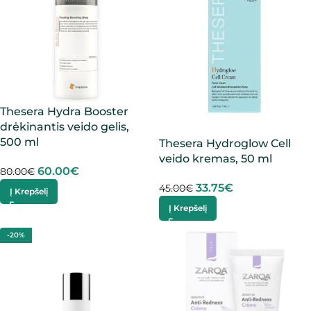
Thesera Hydra Booster
drėkinantis veido gelis,
500 ml
Thesera Hydroglow Cell
veido kremas, 50 ml
60.00
€
80.00
€
33.75
€
45.00
€
Į Krepšelį
Į Krepšelį
-20%