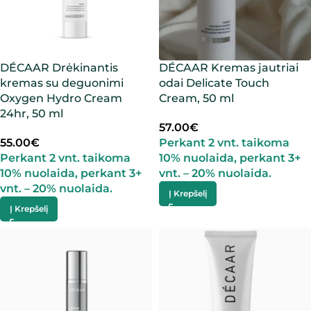
DÉCAAR Drėkinantis
DÉCAAR Kremas jautriai
kremas su deguonimi
odai Delicate Touch
Oxygen Hydro Cream
Cream, 50 ml
24hr, 50 ml
57.00
€
55.00
€
Perkant 2 vnt. taikoma
Perkant 2 vnt. taikoma
10% nuolaida, perkant 3+
10% nuolaida, perkant 3+
vnt. – 20% nuolaida.
vnt. – 20% nuolaida.
Į Krepšelį
Į Krepšelį