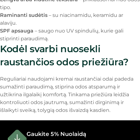
tipo.
Raminanti sudėtis
– su niacinamidu, keramidu ar
alaviju.
SPF apsauga
– saugo nuo UV spindulių, kurie gali
stiprinti paraudimą.
Kodėl svarbi nuosekli
raustančios odos priežiūra?
Reguliariai naudojami kremai raustančiai odai padeda
sumažinti paraudimą, stiprina odos atsparumą ir
užtikrina ilgalaikį komfortą. Tinkama priežiūra leidžia
kontroliuoti odos jautrumą, sumažinti dirginimą ir
išlaikyti sveiką, tolygią odos išvaizdą kasdien.
Gaukite 5% Nuolaidą