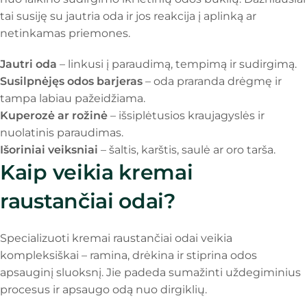
tai susiję su jautria oda ir jos reakcija į aplinką ar
netinkamas priemones.
Jautri oda
– linkusi į paraudimą, tempimą ir sudirgimą.
Susilpnėjęs odos barjeras
– oda praranda drėgmę ir
tampa labiau pažeidžiama.
Kuperozė ar rožinė
– išsiplėtusios kraujagyslės ir
nuolatinis paraudimas.
Išoriniai veiksniai
– šaltis, karštis, saulė ar oro tarša.
Kaip veikia kremai
raustančiai odai?
Specializuoti kremai raustančiai odai veikia
kompleksiškai – ramina, drėkina ir stiprina odos
apsauginį sluoksnį. Jie padeda sumažinti uždegiminius
procesus ir apsaugo odą nuo dirgiklių.