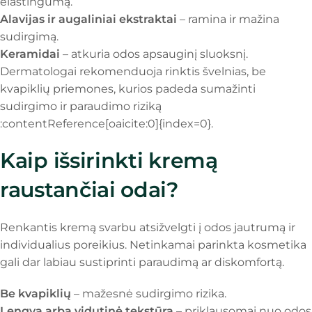
elastingumą.
Alavijas ir augaliniai ekstraktai
– ramina ir mažina
sudirgimą.
Keramidai
– atkuria odos apsauginį sluoksnį.
Dermatologai rekomenduoja rinktis švelnias, be
kvapiklių priemones, kurios padeda sumažinti
sudirgimo ir paraudimo riziką
:contentReference[oaicite:0]{index=0}.
Kaip išsirinkti kremą
raustančiai odai?
Renkantis kremą svarbu atsižvelgti į odos jautrumą ir
individualius poreikius. Netinkamai parinkta kosmetika
gali dar labiau sustiprinti paraudimą ar diskomfortą.
Be kvapiklių
– mažesnė sudirgimo rizika.
Lengva arba vidutinė tekstūra
– priklausomai nuo odos