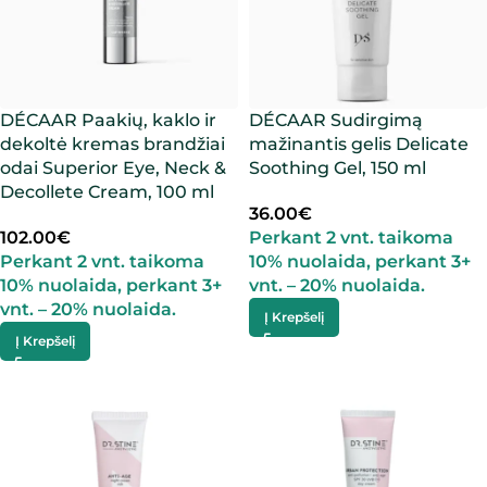
DÉCAAR Paakių, kaklo ir
DÉCAAR Sudirgimą
dekoltė kremas brandžiai
mažinantis gelis Delicate
odai Superior Eye, Neck &
Soothing Gel, 150 ml
Decollete Cream, 100 ml
36.00
€
102.00
€
Perkant 2 vnt. taikoma
Perkant 2 vnt. taikoma
10% nuolaida, perkant 3+
10% nuolaida, perkant 3+
vnt. – 20% nuolaida.
vnt. – 20% nuolaida.
Į Krepšelį
Į Krepšelį