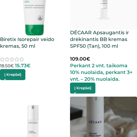
DÉCAAR Apsaugantis ir
Biretix Isorepair veido
drėkinantis BB kremas
kremas, 50 ml
SPF50 (Tan), 100 ml
109.00
€
15.73
€
Perkant 2 vnt. taikoma
18.50
€
10% nuolaida, perkant 3+
Į Krepšelį
vnt. – 20% nuolaida.
Į Krepšelį