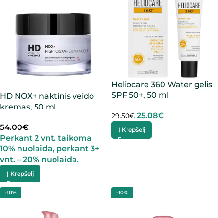
Heliocare 360 Water gelis
SPF 50+, 50 ml
HD NOX+ naktinis veido
kremas, 50 ml
25.08
€
29.50
€
54.00
€
Į Krepšelį
Perkant 2 vnt. taikoma
10% nuolaida, perkant 3+
vnt. – 20% nuolaida.
Į Krepšelį
-10%
-10%