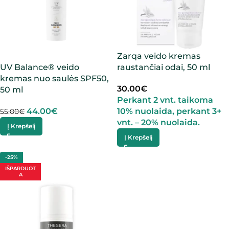
Zarqa veido kremas
UV Balance® veido
raustančiai odai, 50 ml
kremas nuo saulės SPF50,
30.00
€
50 ml
Perkant 2 vnt. taikoma
44.00
€
10% nuolaida, perkant 3+
55.00
€
vnt. – 20% nuolaida.
Į Krepšelį
Į Krepšelį
-25%
IŠPARDUOT
A