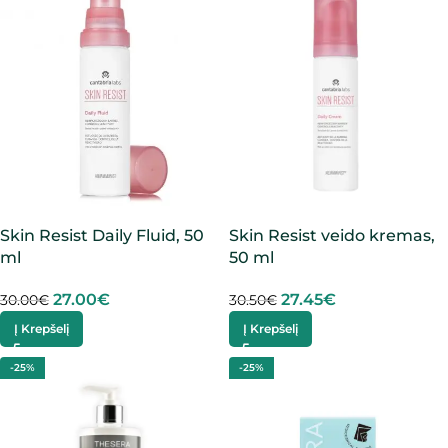
Skin Resist Daily Fluid, 50
Skin Resist veido kremas,
ml
50 ml
27.00
€
27.45
€
30.00
€
30.50
€
Į Krepšelį
Į Krepšelį
-25%
-25%