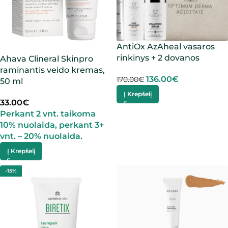
AntiOx AzAheal vasaros
rinkinys + 2 dovanos
Ahava Clineral Skinpro
raminantis veido kremas,
136.00
€
170.00
€
50 ml
Į Krepšelį
33.00
€
Perkant 2 vnt. taikoma
10% nuolaida, perkant 3+
vnt. – 20% nuolaida.
Į Krepšelį
-15%