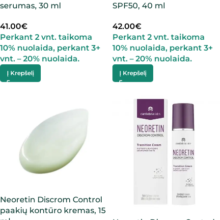
serumas, 30 ml
SPF50, 40 ml
41.00
€
42.00
€
Perkant 2 vnt. taikoma
Perkant 2 vnt. taikoma
10% nuolaida, perkant 3+
10% nuolaida, perkant 3+
vnt. – 20% nuolaida.
vnt. – 20% nuolaida.
Į Krepšelį
Į Krepšelį
Neoretin Discrom Control
paakių kontūro kremas, 15