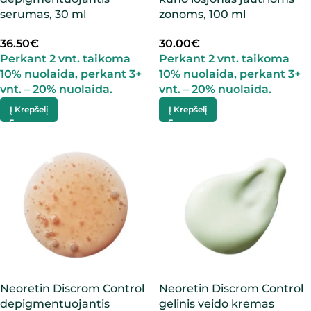
serumas, 30 ml
zonoms, 100 ml
36.50
€
30.00
€
Perkant 2 vnt. taikoma
Perkant 2 vnt. taikoma
10% nuolaida, perkant 3+
10% nuolaida, perkant 3+
vnt. – 20% nuolaida.
vnt. – 20% nuolaida.
Į Krepšelį
Į Krepšelį
Neoretin Discrom Control
Neoretin Discrom Control
depigmentuojantis
gelinis veido kremas