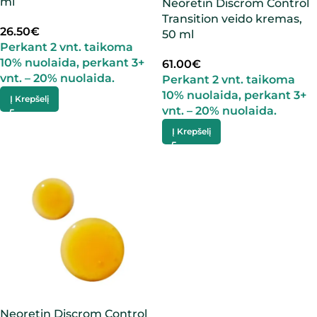
ml
Neoretin Discrom Control
Transition veido kremas,
26.50
€
50 ml
Perkant 2 vnt. taikoma
10% nuolaida, perkant 3+
61.00
€
vnt. – 20% nuolaida.
Perkant 2 vnt. taikoma
10% nuolaida, perkant 3+
Į Krepšelį
vnt. – 20% nuolaida.
Į Krepšelį
Neoretin Discrom Control