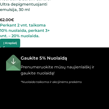
Ultra depigmentuojanti
emulsija, 30 ml
62.00
€
Perkant 2 vnt. taikoma
10% nuolaida, perkant 3+
vnt. – 20% nuolaida.
Į Krepšelį
Gaukite 5% Nuolaidą
Prenumeruokite mūsų naujienlaiškį ir
gaukite nuolaidą!
*Nuolaida taikoma ir akcijinėms prekėms