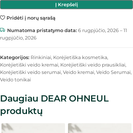
Į Krepšelį
Pridėti į norų sąrašą
Numatoma pristatymo data:
6 rugpjūčio, 2026 – 11
rugpjūčio, 2026
Kategorijos:
Rinkiniai
,
Korėjietiška kosmetika
,
Korėjietiški veido kremai
,
Korėjietiški veido prausikliai
,
Korėjietiški veido serumai
,
Veido kremai
,
Veido Serumai
,
Veido tonikai
Daugiau DEAR OHNEUL
produktų