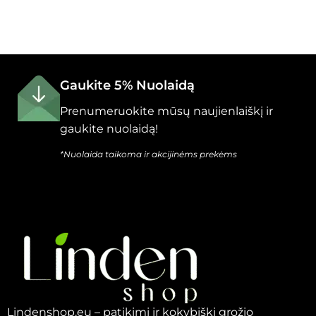
Gaukite 5% Nuolaidą
Prenumeruokite mūsų naujienlaiškį ir
gaukite nuolaidą!
*Nuolaida taikoma ir akcijinėms prekėms
Lindenshop.eu – patikimi ir kokybiški grožio