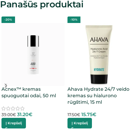
Panašūs produktai
-20%
-10%
Acnex™ kremas
Ahava Hydrate 24/7 veido
spuoguotai odai, 50 ml
kremas su hialurono
rūgštimi, 15 ml
31.20
€
15.75
€
39.00
€
17.50
€
Į Krepšelį
Į Krepšelį