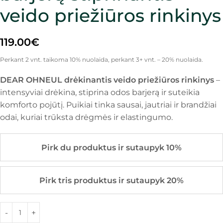
veido priežiūros rinkinys
119.00
€
Perkant 2 vnt. taikoma 10% nuolaida, perkant 3+ vnt. – 20% nuolaida.
DEAR OHNEUL drėkinantis veido priežiūros rinkinys
–
intensyviai drėkina, stiprina odos barjerą ir suteikia
komforto pojūtį. Puikiai tinka sausai, jautriai ir brandžiai
odai, kuriai trūksta drėgmės ir elastingumo.
Pirk du produktus ir sutaupyk 10%
Pirk tris produktus ir sutaupyk 20%