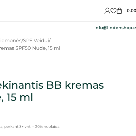
0.0
info@lindenshop.
priemonės
SPF Veidui
remas SPF50 Nude, 15 ml
kinantis BB kremas
 15 ml
a, perkant 3+ vnt. – 20% nuolaida.