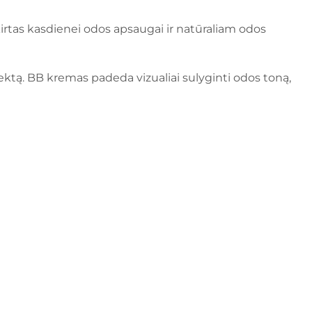
rtas kasdienei odos apsaugai ir natūraliam odos
ktą. BB kremas padeda vizualiai sulyginti odos toną,