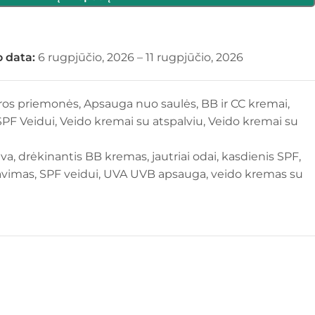
 data:
6 rugpjūčio, 2026 – 11 rugpjūčio, 2026
ūros priemonės
,
Apsauga nuo saulės
,
BB ir CC kremai
,
SPF Veidui
,
Veido kremai su atspalviu
,
Veido kremai su
lva
,
drėkinantis BB kremas
,
jautriai odai
,
kasdienis SPF
,
avimas
,
SPF veidui
,
UVA UVB apsauga
,
veido kremas su