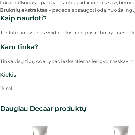
Likochalkonas
– pasižymi antioksidacinėmis savybėmis 
Bruknių ekstraktas
– padeda apsaugoti odą nuo žalingų 
Kaip naudoti?
Tepkite ant švarios veido odos kaip paskutinį rytinės odos
Kam tinka?
Tinka visų tipų odai, ypač ieškantiems lengvo maskavim
Kiekis
15 ml
Daugiau Decaar produktų