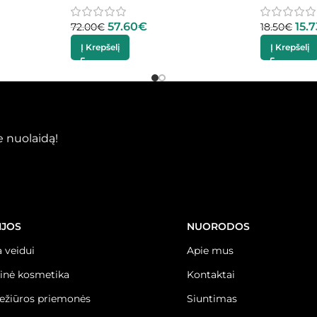
57.60
€
15.7
72.00
€
18.50
€
Į Krepšelį
Į Krepšelį
 nuolaidą!
IJOS
NUORODOS
 veidui
Apie mus
inė kosmetika
Kontaktai
iežiūros priemonės
Siuntimas