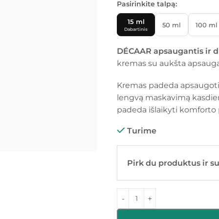
Pasirinkite talpą:
15 ml
50 ml
100 ml
Dabartinis
DÉCAAR apsaugantis ir 
kremas su aukšta apsauga n
Kremas padeda apsaugoti o
lengvą maskavimą kasdien
padeda išlaikyti komforto 
Turime
Pirk du produktus ir s