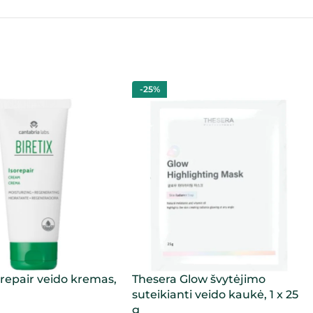
-25%
sorepair veido kremas,
Thesera Glow švytėjimo
suteikianti veido kaukė, 1 x 25
g