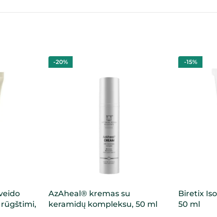
-20%
-15%
veido
AzAheal® kremas su
Biretix I
rūgštimi,
keramidų kompleksu, 50 ml
50 ml