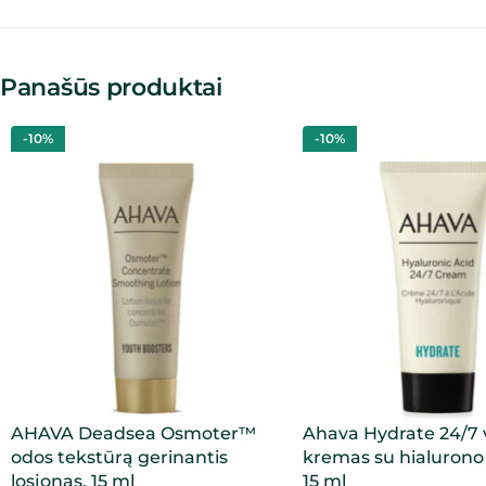
Panašūs produktai
-10%
-10%
AHAVA Deadsea Osmoter™
Ahava Hydrate 24/7 
odos tekstūrą gerinantis
kremas su hialurono 
losjonas, 15 ml
15 ml