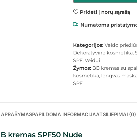
Pridėti į norų sąrašą
Numatoma pristatymo
Kategorijos:
Veido prieži
Dekoratyvinė kosmetika
,
SPF
,
Veidui
Žymos:
BB kremas su spa
kosmetika
,
lengvas mask
SPF
APRAŠYMAS
PAPILDOMA INFORMACIJA
ATSILIEPIMAI (0)
 BB kremas SPF50 Nude