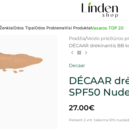
Vasaros TOP 20
Ženklai
Odos Tipai
Odos Problema
Visi Produktai
Pradžia
Veido priežiūros 
DÉCAAR drėkinantis BB k
Decaar
DÉCAAR drė
SPF50 Nude,
27.00
€
Perkant 2 vnt. taikoma 10% nuolaid