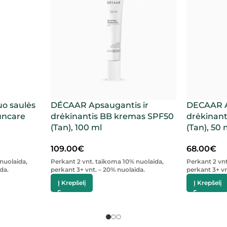
o saulės
DÉCAAR Apsaugantis ir
DECAAR A
uncare
drėkinantis BB kremas SPF50
drėkinan
(Tan), 100 ml
(Tan), 50 
109.00
€
68.00
€
nuolaida,
Perkant 2 vnt. taikoma 10% nuolaida,
Perkant 2 vn
da.
perkant 3+ vnt. – 20% nuolaida.
perkant 3+ vn
Į Krepšelį
Į Krepšelį