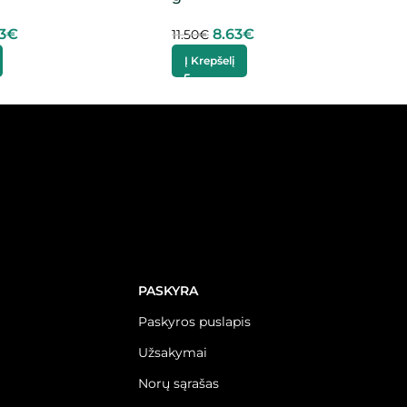
3
€
8.63
€
11.50
€
Į Krepšelį
PASKYRA
Paskyros puslapis
Užsakymai
Norų sąrašas