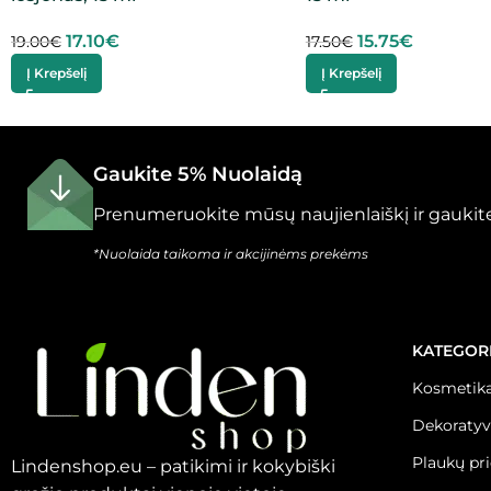
17.10
€
15.75
€
19.00
€
17.50
€
Į Krepšelį
Į Krepšelį
Gaukite 5% Nuolaidą
Prenumeruokite mūsų naujienlaiškį ir gaukite
*Nuolaida taikoma ir akcijinėms prekėms
KATEGOR
Kosmetika
Dekoratyv
Plaukų pr
Lindenshop.eu – patikimi ir kokybiški