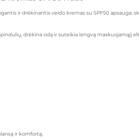
gantis ir drėkinantis veido kremas su SPF50 apsauga, ski
ndulių, drėkina odą ir suteikia lengvą maskuojamąjį efe
ansą ir komfortą.