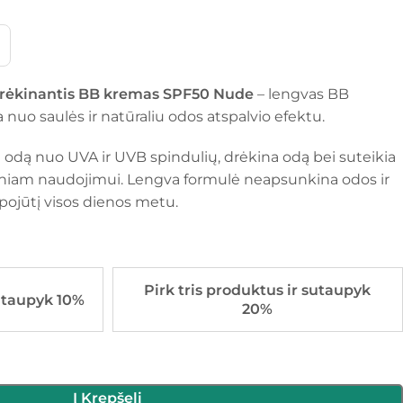
drėkinantis BB kremas SPF50 Nude
– lengvas BB
uo saulės ir natūraliu odos atspalvio efektu.
dą nuo UVA ir UVB spindulių, drėkina odą bei suteikia
iam naudojimui. Lengva formulė neapsunkina odos ir
pojūtį visos dienos metu.
Pirk tris produktus ir sutaupyk
utaupyk 10%
20%
Į Krepšelį