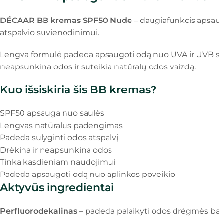
DÉCAAR BB kremas SPF50 Nude
– daugiafunkcis apsau
atspalvio suvienodinimui.
Lengva formulė padeda apsaugoti odą nuo UVA ir UVB spi
neapsunkina odos ir suteikia natūralų odos vaizdą.
Kuo išsiskiria šis BB kremas?
SPF50 apsauga nuo saulės
Lengvas natūralus padengimas
Padeda sulyginti odos atspalvį
Drėkina ir neapsunkina odos
Tinka kasdieniam naudojimui
Padeda apsaugoti odą nuo aplinkos poveikio
Aktyvūs ingredientai
Perfluorodekalinas
– padeda palaikyti odos drėgmės bal