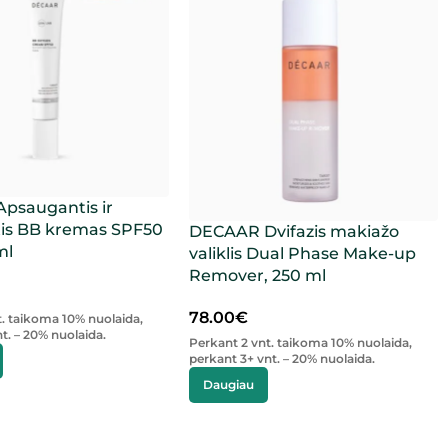
psaugantis ir
tis BB kremas SPF50
DECAAR Dvifazis makiažo
ml
valiklis Dual Phase Make-up
Remover, 250 ml
78.00
€
t. taikoma 10% nuolaida,
t. – 20% nuolaida.
Perkant 2 vnt. taikoma 10% nuolaida,
perkant 3+ vnt. – 20% nuolaida.
Daugiau