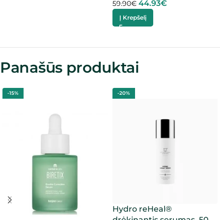
44.93
€
59.90
€
Į Krepšelį
Panašūs produktai
-15%
-20%
Hydro reHeal®
drėkinantis serumas, 50