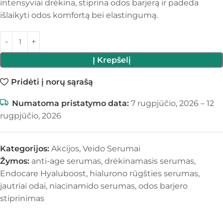
intensyviai drėkina, stiprina odos barjerą ir padeda
išlaikyti odos komfortą bei elastingumą.
Į Krepšelį
Pridėti į norų sąrašą
Numatoma pristatymo data:
7 rugpjūčio, 2026 – 12
rugpjūčio, 2026
Kategorijos:
Akcijos
,
Veido Serumai
Žymos:
anti-age serumas
,
drėkinamasis serumas
,
Endocare Hyaluboost
,
hialurono rūgšties serumas
,
jautriai odai
,
niacinamido serumas
,
odos barjero
stiprinimas