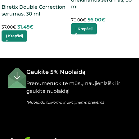
ml
Biretix Double Correction
serumas, 30 ml
56.00
€
70.00
€
31.45
€
37.00
€
Į Krepšelį
Į Krepšelį
Gaukite 5% Nuolaidą
Prenumeruokite mūsų naujienlaiškį ir
gaukite nuolaidą!
*Nuolaida taikoma ir akcijinėms prekėms