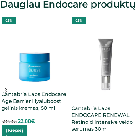
Daugiau Endocare produktų
-25%
-25%
Cantabria Labs Endocare
Age Barrier Hyaluboost
gelinis kremas, 50 ml
Cantabria Labs
ENDOCARE RENEWAL
22.88
€
30.50
€
Retinoid Intensive veido
serumas 30ml
Į Krepšelį