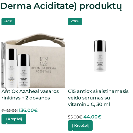
Derma Aciditate) produktų
-20%
-20%
AntiOx AzAheal vasaros
C15 antiox skaistinamasis
rinkinys + 2 dovanos
veido serumas su
vitaminu C, 30 ml
136.00
€
170.00
€
44.00
€
55.00
€
Į Krepšelį
Į Krepšelį