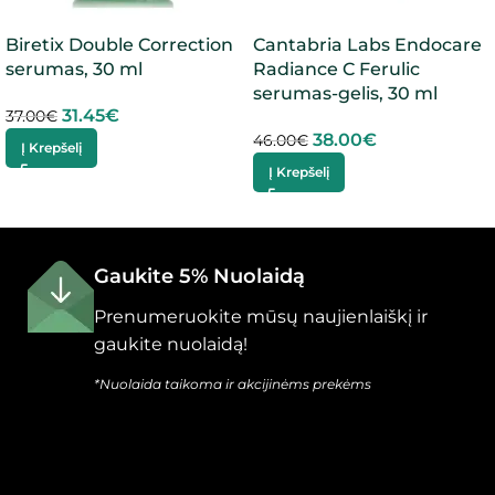
Biretix Double Correction
Cantabria Labs Endocare
serumas, 30 ml
Radiance C Ferulic
serumas-gelis, 30 ml
31.45
€
37.00
€
38.00
€
46.00
€
Į Krepšelį
Į Krepšelį
Gaukite 5% Nuolaidą
Prenumeruokite mūsų naujienlaiškį ir
gaukite nuolaidą!
*Nuolaida taikoma ir akcijinėms prekėms