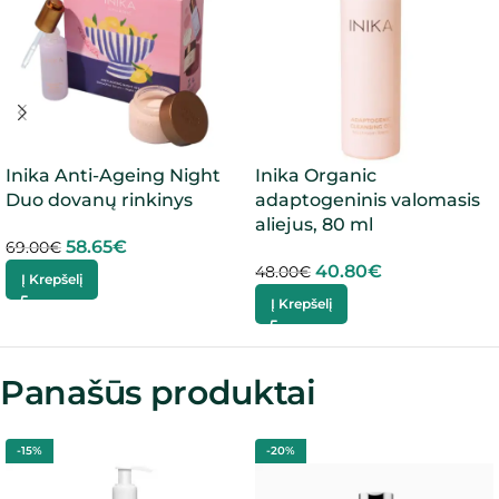
Inika Anti-Ageing Night
Inika Organic
Duo dovanų rinkinys
adaptogeninis valomasis
aliejus, 80 ml
58.65
€
69.00
€
40.80
€
48.00
€
Į Krepšelį
Į Krepšelį
Panašūs produktai
-15%
-20%