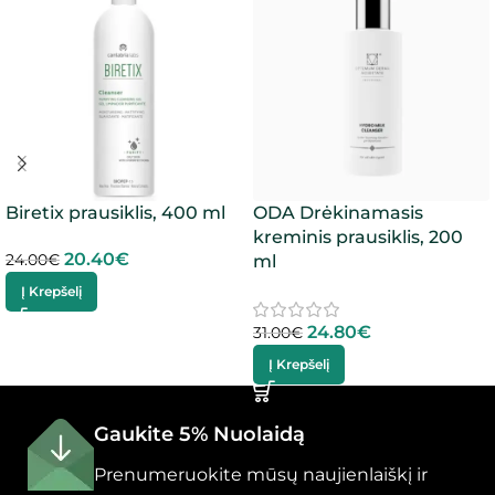
Biretix prausiklis, 400 ml
ODA Drėkinamasis
kreminis prausiklis, 200
20.40
€
24.00
€
ml
Į Krepšelį
24.80
€
31.00
€
Į Krepšelį
Gaukite 5% Nuolaidą
Prenumeruokite mūsų naujienlaiškį ir