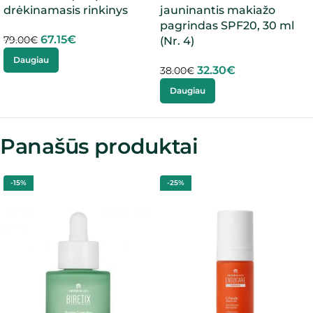
drėkinamasis rinkinys
jauninantis makiažo
pagrindas SPF20, 30 ml
67.15
€
79.00
€
(Nr. 4)
Daugiau
32.30
€
38.00
€
Daugiau
Panašūs produktai
-15%
-25%