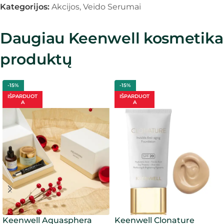
Kategorijos:
Akcijos
,
Veido Serumai
Daugiau Keenwell kosmetika
produktų
-15%
-15%
IŠPARDUOT
IŠPARDUOT
A
A
Keenwell Aquasphera
Keenwell Clonature