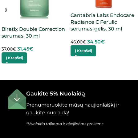
Cantabria Labs Endocare
Radiance C Ferulic
serumas-gelis, 30 ml
Biretix Double Correction
serumas, 30 ml
34.50
€
46.00
€
31.45
€
37.00
€
Į Krepšelį
Į Krepšelį
Gaukite 5% Nuolaidą
Prenumeruokite mūsų naujienlaiškį ir
gaukite nuolaidą!
*Nuolaida taikoma ir akcijinėms prekėms