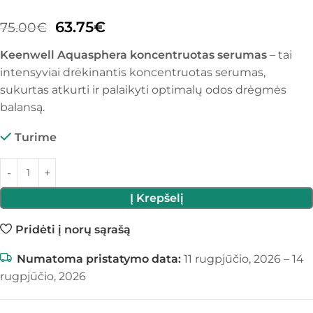
63.75
€
75.00
€
Keenwell Aquasphera koncentruotas serumas
– tai
intensyviai drėkinantis koncentruotas serumas,
sukurtas atkurti ir palaikyti optimalų odos drėgmės
balansą.
Turime
Į Krepšelį
Pridėti į norų sąrašą
Numatoma pristatymo data:
11 rugpjūčio, 2026 – 14
rugpjūčio, 2026