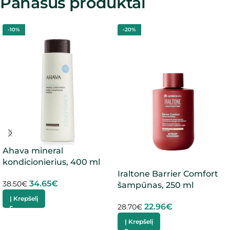
Panašūs produktai
-10%
-20%
Ahava mineral
kondicionierius, 400 ml
Iraltone Barrier Comfort
34.65
€
38.50
€
šampūnas, 250 ml
Į Krepšelį
22.96
€
28.70
€
Į Krepšelį