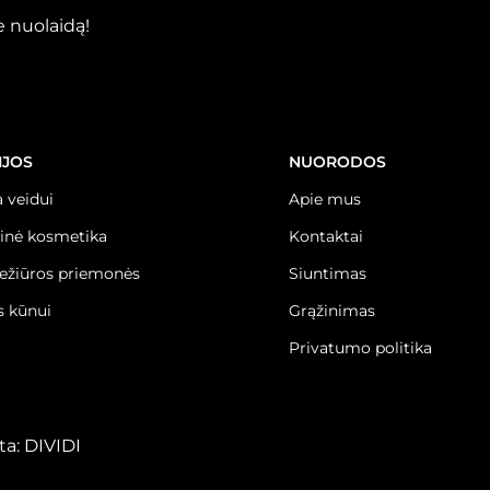
 nuolaidą!
IJOS
NUORODOS
 veidui
Apie mus
inė kosmetika
Kontaktai
iežiūros priemonės
Siuntimas
 kūnui
Grąžinimas
Privatumo politika
ta:
DIVIDI