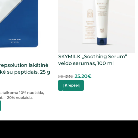
SKYMILK „Soothing Serum”
veido serumas, 100 ml
epsolution lakštinė
kė su peptidais, 25 g
25.20
€
28.00
€
Į Krepšelį
t. taikoma 10% nuolaida,
t. – 20% nuolaida.