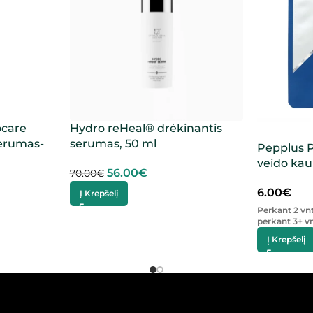
ocare
Hydro reHeal® drėkinantis
serumas-
serumas, 50 ml
Pepplus P
veido kau
56.00
€
70.00
€
6.00
€
Į Krepšelį
Perkant 2 vn
perkant 3+ vn
Į Krepšelį