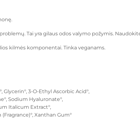
monę.
s problemų. Tai yra gilaus odos valymo požymis. Naudokit
lios kilmės komponentai. Tinka veganams.
, Glycerin°, 3-O-Ethyl Ascorbic Acid°,
ne°, Sodium Hyaluronate°,
um Italicum Extract°,
um (Fragrance)°, Xanthan Gum°