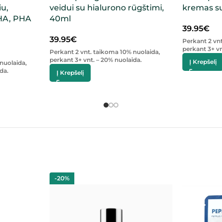
u,
veidui su hialurono rūgštimi,
kremas su
AHA, PHA
40ml
39.95
€
39.95
€
Perkant 2 vn
perkant 3+ vn
Perkant 2 vnt. taikoma 10% nuolaida,
perkant 3+ vnt. – 20% nuolaida.
Į Krepšelį
nuolaida,
da.
Į Krepšelį
-20%