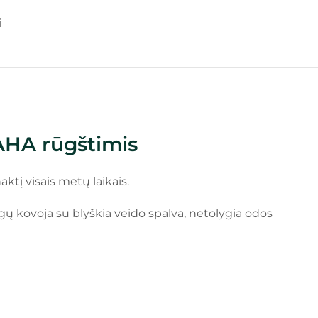
i
AHA rūgštimis
ktį visais metų laikais.
gų kovoja su blyškia veido spalva, netolygia odos