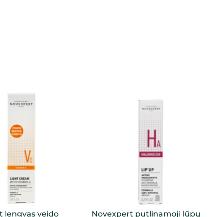
 lengvas veido
Novexpert putlinamoji lūpų