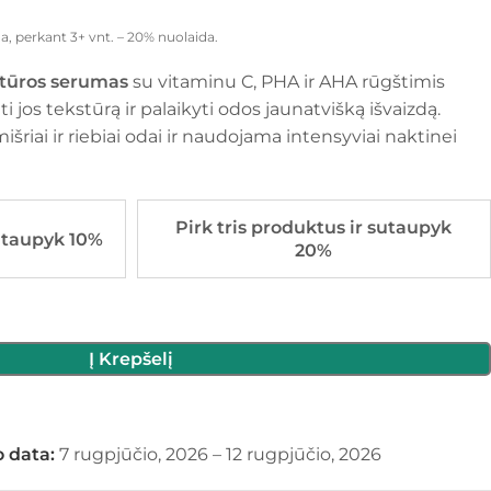
a, perkant 3+ vnt. – 20% nuolaida.
tūros serumas
su vitaminu C, PHA ir AHA rūgštimis
i jos tekstūrą ir palaikyti odos jaunatvišką išvaizdą.
išriai ir riebiai odai ir naudojama intensyviai naktinei
Pirk tris produktus ir sutaupyk
utaupyk 10%
20%
Į Krepšelį
 data:
7 rugpjūčio, 2026 – 12 rugpjūčio, 2026