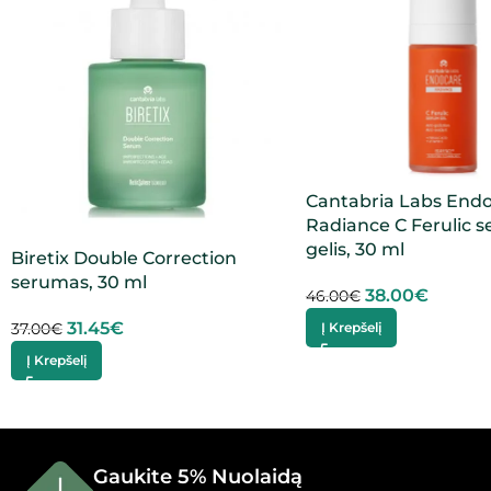
Cantabria Labs End
Radiance C Ferulic 
gelis, 30 ml
Biretix Double Correction
serumas, 30 ml
38.00
€
46.00
€
31.45
€
Į Krepšelį
37.00
€
Į Krepšelį
Gaukite 5% Nuolaidą