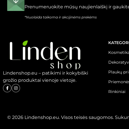
Prenumeruokite mūsų naujienlaiškį ir gaukite
*Nuolaida taikoma ir akcijinėms prekėms
KATEGOR
Kosmetika
Dekoratyv
Plaukų pr
Lindenshop.eu – patikimi ir kokybiški
grožio produktai vienoje vietoje.
Priemonės
Rinkiniai
© 2026 Lindenshop.eu. Visos teisės saugomos. Sukur