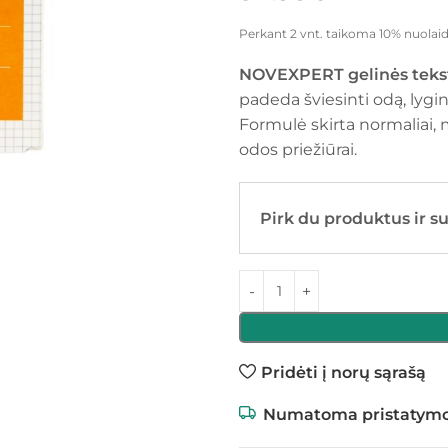
Perkant 2 vnt. taikoma 10% nuolaid
NOVEXPERT gelinės teks
padeda šviesinti odą, lygint
Formulė skirta normaliai, m
odos priežiūrai.
Pirk du produktus ir s
Pridėti į norų sąrašą
Numatoma pristatymo