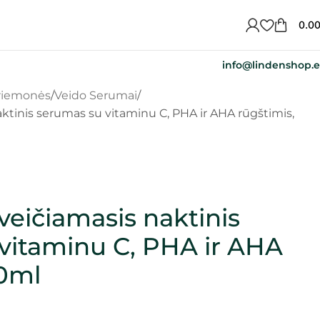
0.0
info@lindenshop.
priemonės
Veido Serumai
ktinis serumas su vitaminu C, PHA ir AHA rūgštimis,
veičiamasis naktinis
vitaminu C, PHA ir AHA
30ml