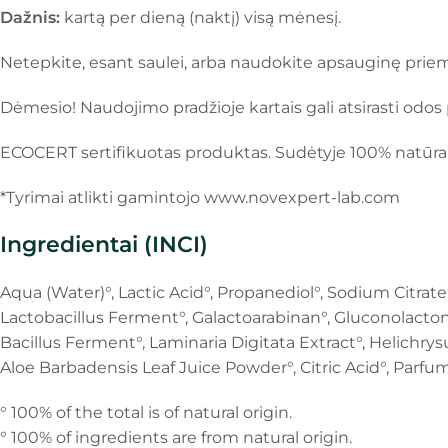
Dažnis:
kartą per dieną (naktį) visą mėnesį.
Netepkite, esant saulei, arba naudokite apsauginę prie
Dėmesio! Naudojimo pradžioje kartais gali atsirasti odo
ECOCERT sertifikuotas produktas. Sudėtyje 100% natūra
*Tyrimai atlikti gamintojo www.novexpert-lab.com
Ingredientai (INCI)
Aqua (Water)°, Lactic Acid°, Propanediol°, Sodium Citrate°
Lactobacillus Ferment°, Galactoarabinan°, Gluconolacto
Bacillus Ferment°, Laminaria Digitata Extract°, Helichrys
Aloe Barbadensis Leaf Juice Powder°, Citric Acid°, Parf
° 100% of the total is of natural origin.
° 100% of ingredients are from natural origin.