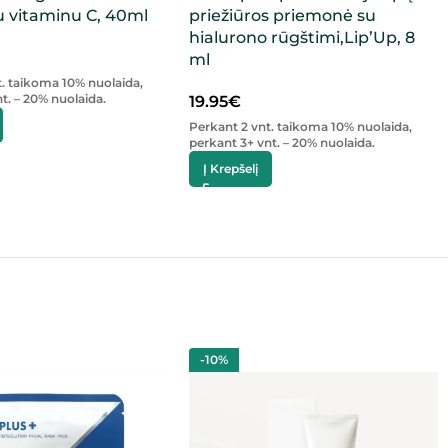
 vitaminu C, 40ml
priežiūros priemonė su
hialurono rūgštimi,Lip’Up, 8
ml
t. taikoma 10% nuolaida,
t. – 20% nuolaida.
19.95
€
Perkant 2 vnt. taikoma 10% nuolaida,
perkant 3+ vnt. – 20% nuolaida.
Į Krepšelį
-10%