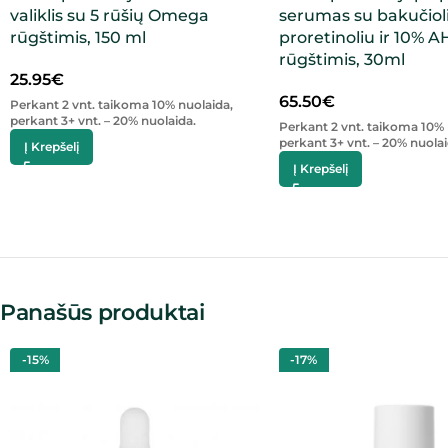
valiklis su 5 rūšių Omega
serumas su bakučioli
rūgštimis, 150 ml
proretinoliu ir 10% 
rūgštimis, 30ml
25.95
€
65.50
€
Perkant 2 vnt. taikoma 10% nuolaida,
perkant 3+ vnt. – 20% nuolaida.
Perkant 2 vnt. taikoma 10% 
perkant 3+ vnt. – 20% nuolai
Į Krepšelį
Į Krepšelį
Panašūs produktai
-15%
-17%