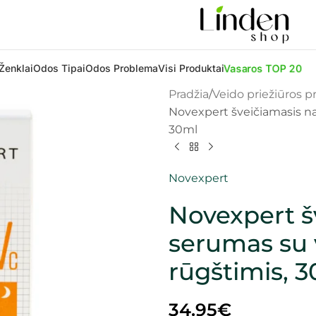
Vasaros TOP 20
Ženklai
Odos Tipai
Odos Problema
Visi Produktai
Pradžia
Veido priežiūros 
Novexpert šveičiamasis na
30ml
Novexpert
Novexpert š
serumas su 
rūgštimis, 
34.95
€