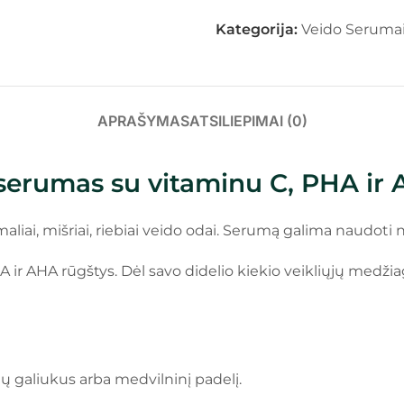
Kategorija:
Veido Seruma
APRAŠYMAS
ATSILIEPIMAI (0)
erumas su vitaminu C, PHA ir 
iai, mišriai, riebiai veido odai. Serumą galima naudoti na
 ir AHA rūgštys. Dėl savo didelio kiekio veikliųjų medžia
tų galiukus arba medvilninį padelį.