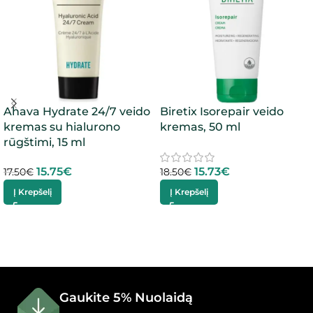
Ahava Hydrate 24/7 veido
Biretix Isorepair veido
kremas su hialurono
kremas, 50 ml
rūgštimi, 15 ml
15.75
€
15.73
€
17.50
€
18.50
€
Į Krepšelį
Į Krepšelį
Gaukite 5% Nuolaidą