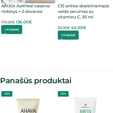
AntiOx AzAheal vasaros
C15 antiox skaistinamasis
rinkinys + 2 dovanos
veido serumas su
vitaminu C, 30 ml
136.00
€
170.00
€
44.00
€
55.00
€
Į Krepšelį
Į Krepšelį
Panašūs produktai
-10%
-15%