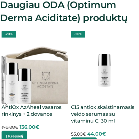
Daugiau ODA (Optimum
Derma Aciditate) produktų
-20%
-20%
AntiOx AzAheal vasaros
C15 antiox skaistinamasis
rinkinys + 2 dovanos
veido serumas su
vitaminu C, 30 ml
136.00
€
170.00
€
44.00
€
55.00
€
Į Krepšelį