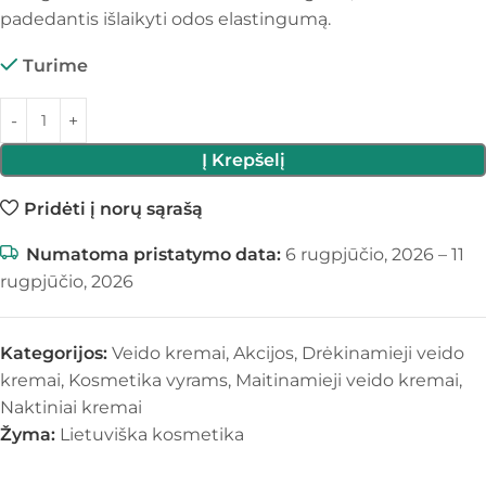
padedantis išlaikyti odos elastingumą.
Turime
Į Krepšelį
Pridėti į norų sąrašą
Numatoma pristatymo data:
6 rugpjūčio, 2026 – 11
rugpjūčio, 2026
Kategorijos:
Veido kremai
,
Akcijos
,
Drėkinamieji veido
kremai
,
Kosmetika vyrams
,
Maitinamieji veido kremai
,
Naktiniai kremai
Žyma:
Lietuviška kosmetika