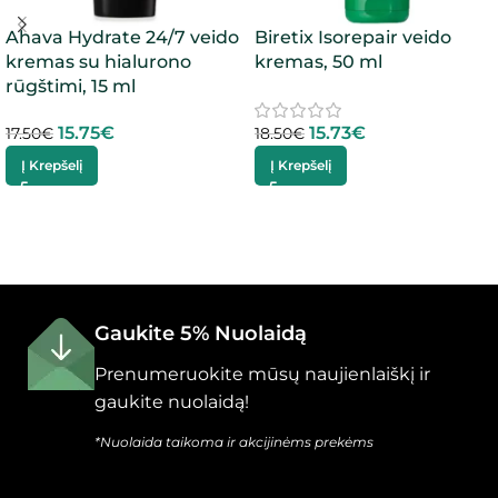
Ahava Hydrate 24/7 veido
Biretix Isorepair veido
kremas su hialurono
kremas, 50 ml
rūgštimi, 15 ml
15.75
€
15.73
€
17.50
€
18.50
€
Į Krepšelį
Į Krepšelį
Gaukite 5% Nuolaidą
Prenumeruokite mūsų naujienlaiškį ir
gaukite nuolaidą!
*Nuolaida taikoma ir akcijinėms prekėms