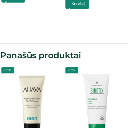
Į Krepšelį
Panašūs produktai
-10%
-15%