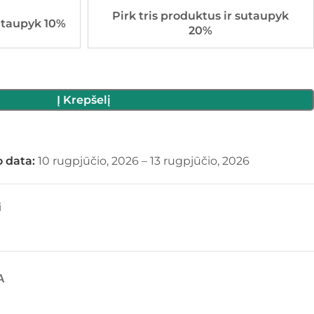
Pirk tris produktus ir sutaupyk
utaupyk 10%
20%
Į Krepšelį
 data:
10 rugpjūčio, 2026 – 13 rugpjūčio, 2026
i
A