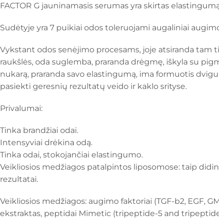
FACTOR G jauninamasis serumas yra skirtas elastingumą 
Sudėtyje yra 7 puikiai odos toleruojami augaliniai augim
Vykstant odos senėjimo procesams, joje atsiranda tam tik
raukšlės, oda suglemba, praranda drėgmę, iškyla su pigme
nukarą, praranda savo elastingumą, ima formuotis dvigu
pasiekti geresnių rezultatų veido ir kaklo srityse.
Privalumai:
Tinka brandžiai odai.
Intensyviai drėkina odą.
Tinka odai, stokojančiai elastingumo.
Veikliosios medžiagos patalpintos liposomose: taip did
rezultatai.
Veikliosios medžiagos: augimo faktoriai (TGF-b2, EGF, GM
ekstraktas, peptidai Mimetic (tripeptide-5 and tripeptide