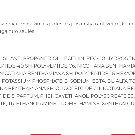
velniais masažiniais judesiais paskirstyti ant veido, kaklo
gą nuo saulės.
L SILANE, PROPANEDIOL, LECITHIN, PEG-40 HYDROGE
TIDE-40 SH-POLYPEPTIDE-76, NICOTIANA BENTHAMIA
NICOTIANA BENTHAMIANA SH-POLYPEPTIDE-15 HEXAPE
DIPOTASSIUM PHOSPHATE, DISODIUM EDTA, DL-ALFA 
NA BENTHAMIANA SH-OLIGOPEPTIDE-2, NICOTIANA BE
TIDE-5, PARFUM, PHENOXYETHANOL, POLYSORBATE 20
TE, TRIETHANOLAMINE, TROMETHAMINE, XANTHAN GU