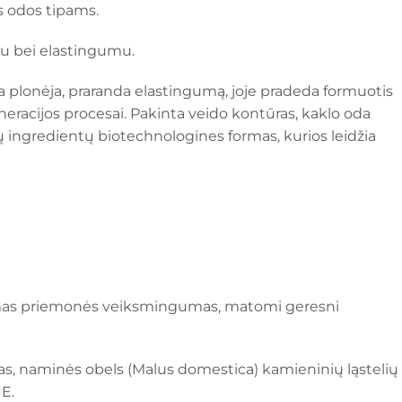
s odos tipams.
mu bei elastingumu.
a plonėja, praranda elastingumą, joje pradeda formuotis
neracijos procesai. Pakinta veido kontūras, kaklo oda
ingredientų biotechnologines formas, kurios leidžia
inamas priemonės veiksmingumas, matomi geresni
tas, naminės obels (Malus domestica) kamieninių ląstelių
 E.