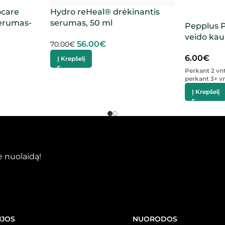
ocare
Hydro reHeal® drėkinantis
serumas-
serumas, 50 ml
Pepplus P
veido kau
56.00
€
70.00
€
6.00
€
Į Krepšelį
Perkant 2 vn
perkant 3+ vn
Į Krepšelį
 nuolaidą!
IJOS
NUORODOS