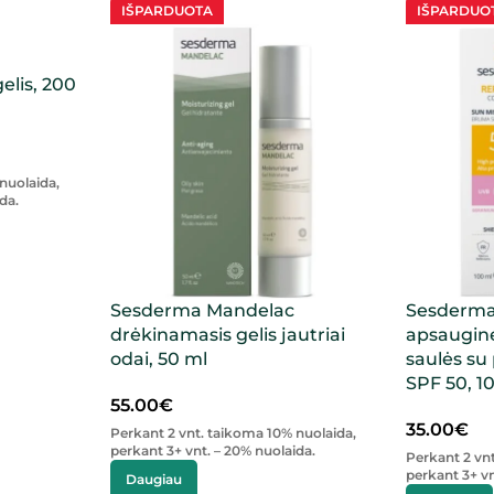
IŠPARDUOTA
IŠPARDUO
gelis, 200
nuolaida,
da.
Sesderma Mandelac
Sesderma
drėkinamasis gelis jautriai
apsaugin
odai, 50 ml
saulės su
SPF 50, 1
55.00
€
35.00
€
Perkant 2 vnt. taikoma 10% nuolaida,
perkant 3+ vnt. – 20% nuolaida.
Perkant 2 vn
perkant 3+ vn
Daugiau