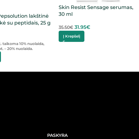
Skin Resist Sensage serumas,
30 ml
epsolution lakštinė
kė su peptidais, 25 g
31.95
€
35.50
€
Į Krepšelį
t. taikoma 10% nuolaida,
t. – 20% nuolaida.
PASKYRA