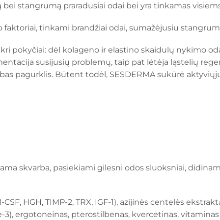
bei stangrumą praradusiai odai bei yra tinkamas visiem
o faktoriai, tinkami brandžiai odai, sumažėjusiu stangru
ri pokyčiai: dėl kolageno ir elastino skaidulų nykimo od
ntacija susijusių problemų, taip pat lėtėja ląstelių rege
bas pagurklis. Būtent todėl, SESDERMA sukūrė aktyviųjų 
inama skvarba, pasiekiami gilesni odos sluoksniai, did
-CSF, HGH, TIMP-2, TRX, IGF-1), azijinės centelės ekstrak
-3), ergotoneinas, pterostilbenas, kvercetinas, vitaminas