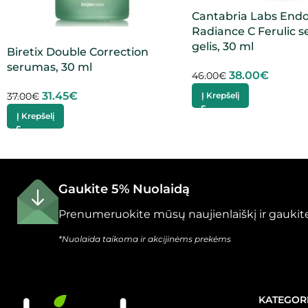
Cantabria Labs End
Radiance C Ferulic 
gelis, 30 ml
Biretix Double Correction
serumas, 30 ml
38.00
€
46.00
€
31.45
€
Į Krepšelį
37.00
€
Į Krepšelį
Gaukite 5% Nuolaidą
Prenumeruokite mūsų naujienlaiškį ir gaukite
*Nuolaida taikoma ir akcijinėms prekėms
KATEGOR