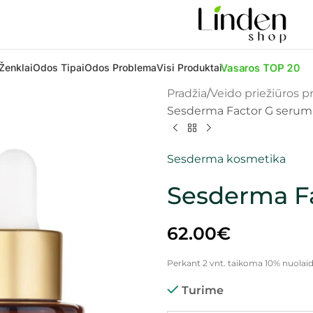
Vasaros TOP 20
Ženklai
Odos Tipai
Odos Problema
Visi Produktai
Pradžia
Veido priežiūros 
Sesderma Factor G seruma
Sesderma kosmetika
Sesderma Fa
62.00
€
Perkant 2 vnt. taikoma 10% nuolaid
Turime