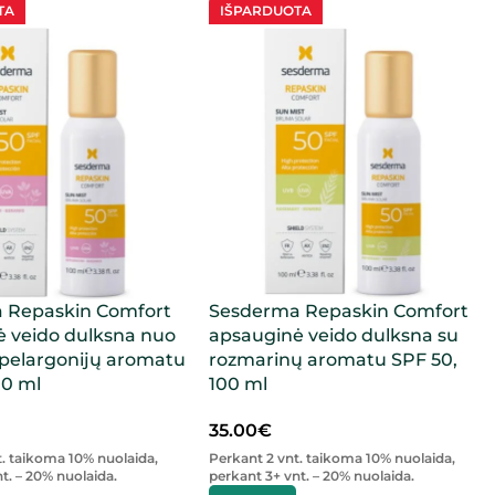
TA
IŠPARDUOTA
 Repaskin Comfort
Sesderma Repaskin Comfort
ė veido dulksna nuo
apsauginė veido dulksna su
 pelargonijų aromatu
rozmarinų aromatu SPF 50,
00 ml
100 ml
35.00
€
t. taikoma 10% nuolaida,
Perkant 2 vnt. taikoma 10% nuolaida,
t. – 20% nuolaida.
perkant 3+ vnt. – 20% nuolaida.