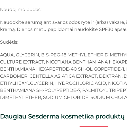
Naudojimo būdas:
Naudokite serumą ant švarios odos ryte ir (arba) vakare, š
kremą. Dienos metu papildomai naudokite SPF30 apsau
Sudėtis:
AQUA, GLYCERIN, BIS-PEG-18 METHYL ETHER DIMETHY
CULTURE EXTRACT, NICOTIANA BENTHAMIANA HEXAPEP
BENTHAMIANA HEXAPEPTIDE-40 SH-OLIGOPEPTIDE-1, 
CARBOMER, CENTELLA ASIATICA EXTRACT, DEXTRAN, 
ETHYLHEXYLGLYCERIN, HYDROCHLORIC ACID, NICOTIA
BENTHAMIANA SH-POLYPEPTIDE-7, PALMITOYL TRIPEP
DIMETHYL ETHER, SODIUM CHLORIDE, SODIUM CHOLA
Daugiau Sesderma kosmetika produktų