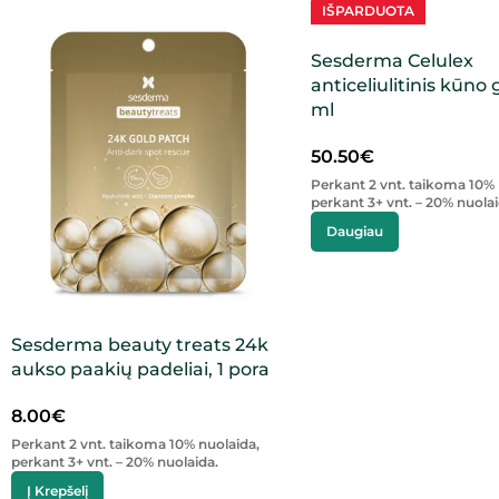
IŠPARDUOTA
Sesderma Celulex
anticeliulitinis kūno 
ml
50.50
€
Perkant 2 vnt. taikoma 10% 
perkant 3+ vnt. – 20% nuolai
Daugiau
Sesderma beauty treats 24k
aukso paakių padeliai, 1 pora
8.00
€
Perkant 2 vnt. taikoma 10% nuolaida,
perkant 3+ vnt. – 20% nuolaida.
Į Krepšelį