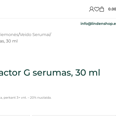
0.0
info@lindenshop.
priemonės
Veido Serumai
s, 30 ml
ctor G serumas, 30 ml
a, perkant 3+ vnt. – 20% nuolaida.