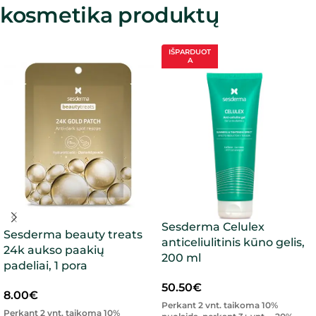
kosmetika produktų
IŠPARDUOT
A
Sesderma Celulex
Sesderma beauty treats
anticeliulitinis kūno gelis,
24k aukso paakių
200 ml
padeliai, 1 pora
50.50
€
8.00
€
Perkant 2 vnt. taikoma 10%
Perkant 2 vnt. taikoma 10%