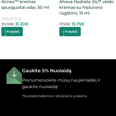
Acnex™ kremas
Ahava Hydrate 24/7 veido
spuoguotai odai, 50 ml
kremas su hialurono
rūgštimi, 15 ml
31.20
€
15.75
€
39.00
€
17.50
€
Į Krepšelį
Į Krepšelį
Gaukite 5% Nuolaidą
Prenumeruokite mūsų naujienlaiškį ir
gaukite nuolaidą!
*Nuolaida taikoma ir akcijinėms prekėms