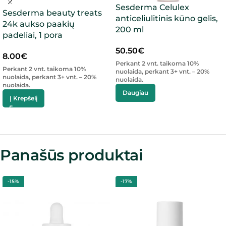
Sesderma Celulex
Sesderma beauty treats
anticeliulitinis kūno gelis,
24k aukso paakių
200 ml
padeliai, 1 pora
50.50
€
8.00
€
Perkant 2 vnt. taikoma 10%
Perkant 2 vnt. taikoma 10%
nuolaida, perkant 3+ vnt. – 20%
nuolaida, perkant 3+ vnt. – 20%
nuolaida.
nuolaida.
Daugiau
Į Krepšelį
Panašūs produktai
-15%
-17%