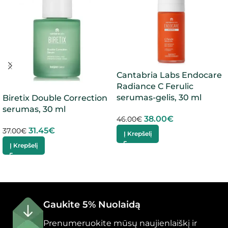
Cantabria Labs Endocare
Radiance C Ferulic
serumas-gelis, 30 ml
Biretix Double Correction
serumas, 30 ml
38.00
€
46.00
€
31.45
€
37.00
€
Į Krepšelį
Į Krepšelį
Gaukite 5% Nuolaidą
Prenumeruokite mūsų naujienlaiškį ir