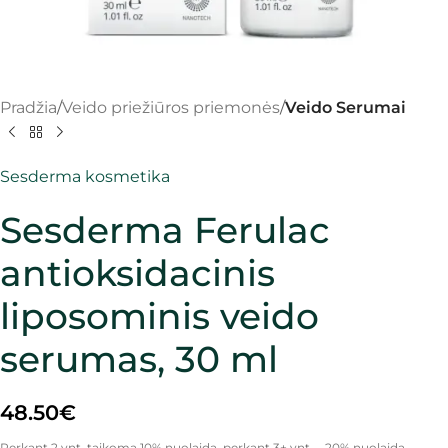
Pradžia
Veido priežiūros priemonės
Veido Serumai
Sesderma kosmetika
Sesderma Ferulac
antioksidacinis
liposominis veido
serumas, 30 ml
48.50
€
Perkant 2 vnt. taikoma 10% nuolaida, perkant 3+ vnt. – 20% nuolaida.