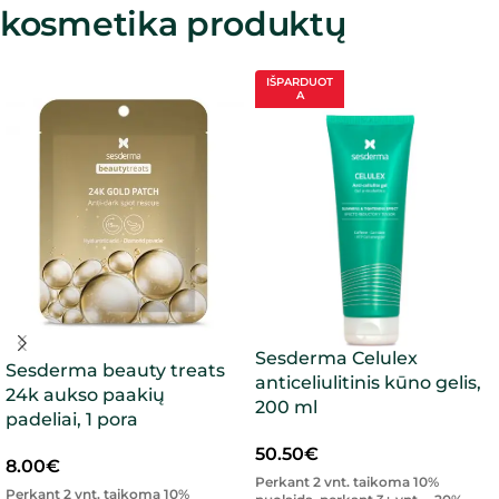
kosmetika produktų
IŠPARDUOT
A
Sesderma Celulex
Sesderma beauty treats
anticeliulitinis kūno gelis,
24k aukso paakių
200 ml
padeliai, 1 pora
50.50
€
8.00
€
Perkant 2 vnt. taikoma 10%
Perkant 2 vnt. taikoma 10%