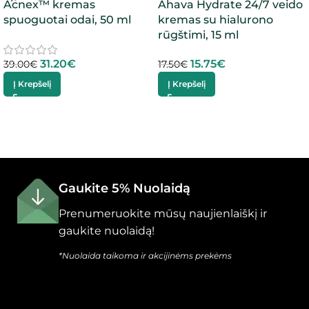
Acnex™ kremas
Ahava Hydrate 24/7 veido
spuoguotai odai, 50 ml
kremas su hialurono
rūgštimi, 15 ml
31.20
€
15.75
€
39.00
€
17.50
€
Į Krepšelį
Į Krepšelį
Gaukite 5% Nuolaidą
Prenumeruokite mūsų naujienlaiškį ir
gaukite nuolaidą!
*Nuolaida taikoma ir akcijinėms prekėms