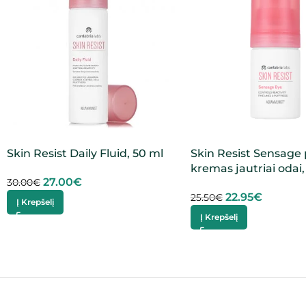
Skin Resist Daily Fluid, 50 ml
Skin Resist Sensage
kremas jautriai odai,
27.00
€
30.00
€
22.95
€
25.50
€
Į Krepšelį
Į Krepšelį