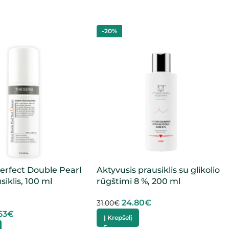
-20%
erfect Double Pearl
Aktyvusis prausiklis su glikolio
iklis, 100 ml
rūgštimi 8 %, 200 ml
24.80
€
31.00
€
63
€
Į Krepšelį