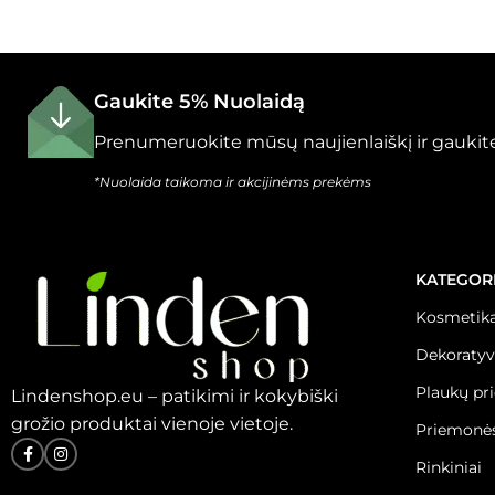
Gaukite 5% Nuolaidą
Prenumeruokite mūsų naujienlaiškį ir gaukite
*Nuolaida taikoma ir akcijinėms prekėms
KATEGOR
Kosmetika
Dekoratyv
Plaukų pr
Lindenshop.eu – patikimi ir kokybiški
grožio produktai vienoje vietoje.
Priemonės
Rinkiniai