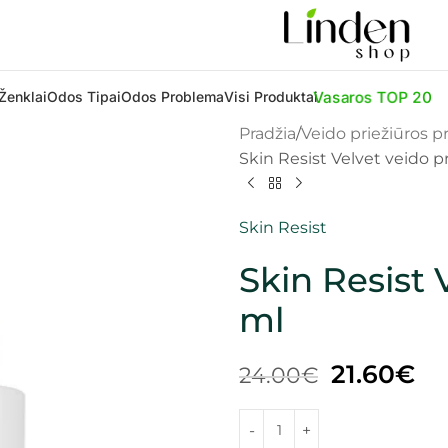
Ženklai
Odos Tipai
Odos Problema
Visi Produktai
Vasaros TOP 20
Pradžia
Veido priežiūros 
Skin Resist Velvet veido pr
Skin Resist
Skin Resist 
ml
21.60
€
24.00
€