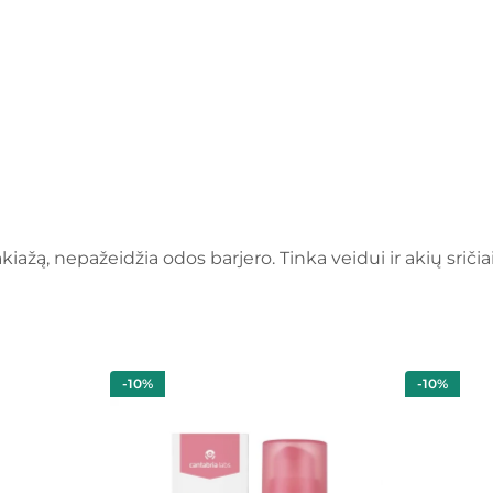
kiažą, nepažeidžia odos barjero. Tinka veidui ir akių sričiai
-10%
-10%