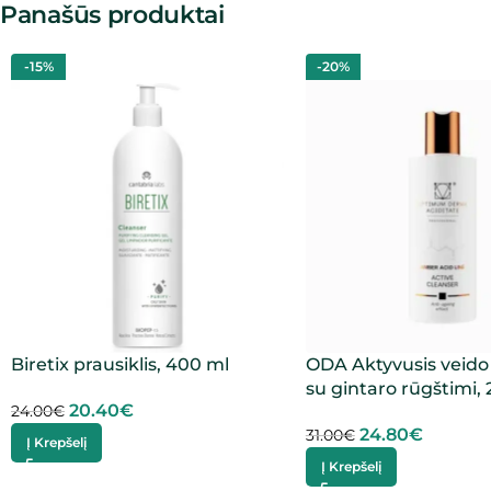
Panašūs produktai
-15%
-20%
Biretix prausiklis, 400 ml
ODA Aktyvusis veido 
su gintaro rūgštimi,
20.40
€
24.00
€
24.80
€
31.00
€
Į Krepšelį
Į Krepšelį