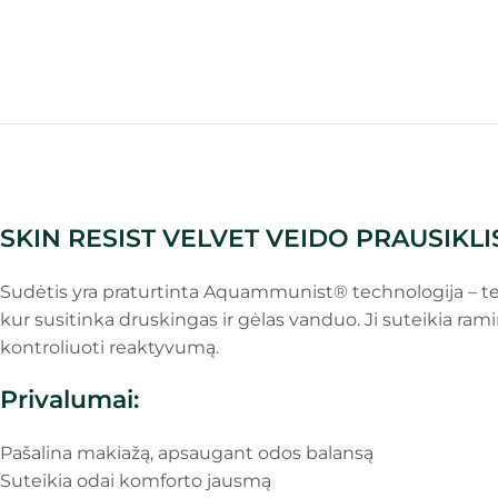
SKIN RESIST VELVET VEIDO PRAUSIKLIS
Sudėtis yra praturtinta Aquammunist® technologija – tech
kur susitinka druskingas ir gėlas vanduo. Ji suteikia ra
kontroliuoti reaktyvumą.
Privalumai:
Pašalina makiažą, apsaugant odos balansą
Suteikia odai komforto jausmą