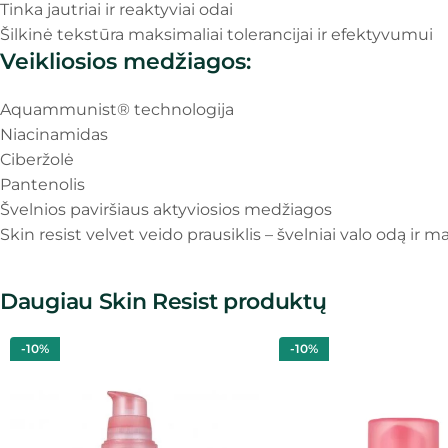
Tinka jautriai ir reaktyviai odai
Šilkinė tekstūra maksimaliai tolerancijai ir efektyvumui
Veikliosios medžiagos:
Aquammunist® technologija
Niacinamidas
Ciberžolė
Pantenolis
Švelnios paviršiaus aktyviosios medžiagos
Skin resist velvet veido prausiklis – švelniai valo odą ir ma
Daugiau Skin Resist produktų
-10%
-10%