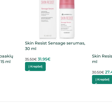
Skin Resist Sensage serumas,
30 ml
 paakių
Skin Resi
31.95
€
35.50
€
 15 ml
ml
Į Krepšelį
27.
30.50
€
Į Krepšelį