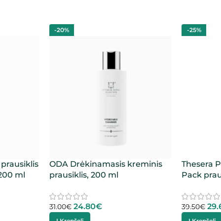
-20%
-25%
prausiklis
ODA Drėkinamasis kreminis
Thesera P
 200 ml
prausiklis, 200 ml
Pack praus
24.80
€
29.
31.00
€
39.50
€
Į Krepšelį
Į Krepšelį