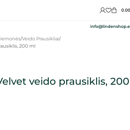
0.0
info@lindenshop.
priemonės
Veido Prausikliai
ausiklis, 200 ml
Velvet veido prausiklis, 200