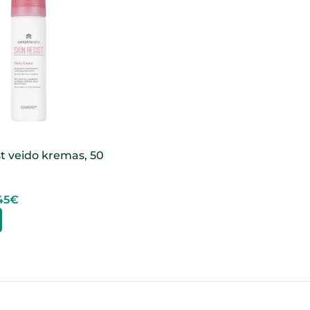
st veido kremas, 50
45
€