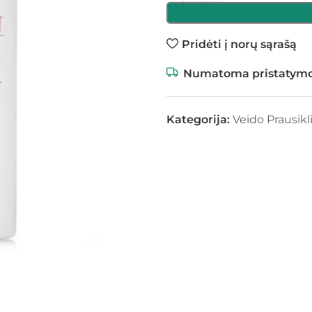
Pridėti į norų sąrašą
Numatoma pristatymo
Kategorija:
Veido Prausikli