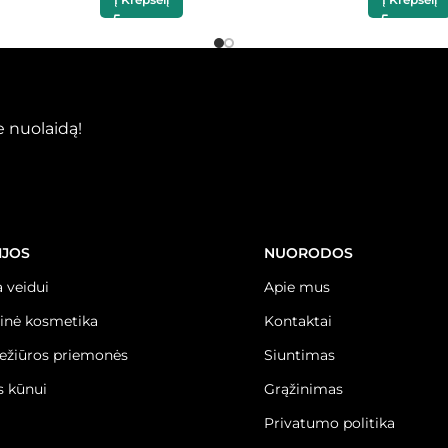
 nuolaidą!
IJOS
NUORODOS
 veidui
Apie mus
inė kosmetika
Kontaktai
iežiūros priemonės
Siuntimas
 kūnui
Grąžinimas
Privatumo politika