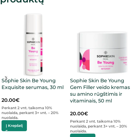
Sophie Skin Be Young
Sophie Skin Be Young
Exquisite serumas, 30 ml
Gem Filler veido kremas
su amino rūgštimis ir
20.00
€
vitaminais, 50 ml
Perkant 2 vnt. taikoma 10%
nuolaida, perkant 3+ vnt. – 20%
20.00
€
nuolaida.
Perkant 2 vnt. taikoma 10%
Į Krepšelį
nuolaida, perkant 3+ vnt. – 20%
nuolaida.