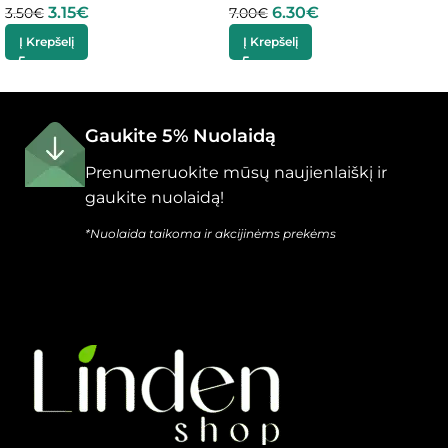
3.15
€
6.30
€
3.50
€
7.00
€
Į Krepšelį
Į Krepšelį
Gaukite 5% Nuolaidą
Prenumeruokite mūsų naujienlaiškį ir
gaukite nuolaidą!
*Nuolaida taikoma ir akcijinėms prekėms