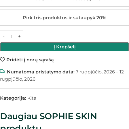
Pirk tris produktus ir sutaupyk 20%
Į Krepšelį
Pridėti į norų sąrašą
Numatoma pristatymo data:
7 rugpjūčio, 2026 – 12
rugpjūčio, 2026
Kategorija:
Kita
Daugiau SOPHIE SKIN
produktų