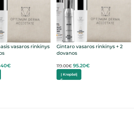
sis vasaros rinkinys
Gintaro vasaros rinkinys + 2
os
dovanos
.40
€
95.20
€
119.00
€
Į Krepšelį