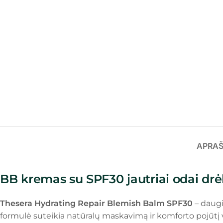
APRA
BB kremas su SPF30 jautriai odai drė
Thesera Hydrating Repair Blemish Balm SPF30
– daugi
formulė suteikia natūralų maskavimą ir komforto pojūtį v