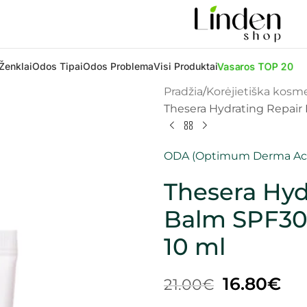
Vasaros TOP 20
Ženklai
Odos Tipai
Odos Problema
Visi Produktai
Pradžia
Korėjietiška kosm
Thesera Hydrating Repair
ODA (Optimum Derma Aci
Thesera Hyd
Balm SPF30 
10 ml
16.80
€
21.00
€