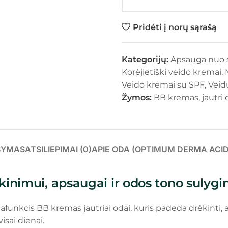
Pridėti į norų sąrašą
Kategorijų:
Apsauga nuo 
Korėjietiški veido kremai
,
Veido kremai su SPF
,
Veid
Žymos:
BB kremas
,
jautri
ŠYMAS
ATSILIEPIMAI (0)
APIE ODA (OPTIMUM DERMA ACID
kinimui, apsaugai ir odos tono sulygi
afunkcis BB kremas jautriai odai, kuris padeda drėkinti, ap
isai dienai.