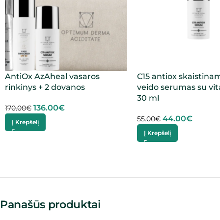
AntiOx AzAheal vasaros
C15 antiox skaistina
rinkinys + 2 dovanos
veido serumas su vi
30 ml
136.00
€
170.00
€
44.00
€
55.00
€
Į Krepšelį
Į Krepšelį
Panašūs produktai