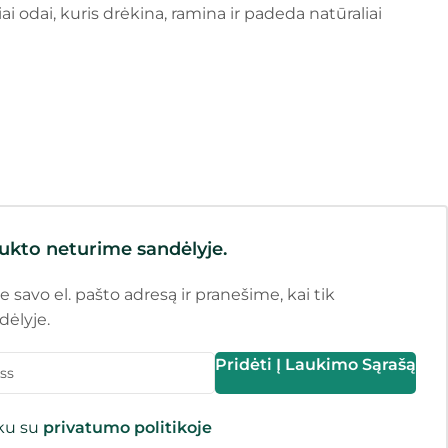
i odai, kuris drėkina, ramina ir padeda natūraliai
ukto neturime sandėlyje.
e savo el. pašto adresą ir pranešime, kai tik
dėlyje.
Pridėti Į Laukimo Sąrašą
nku su
privatumo politikoje