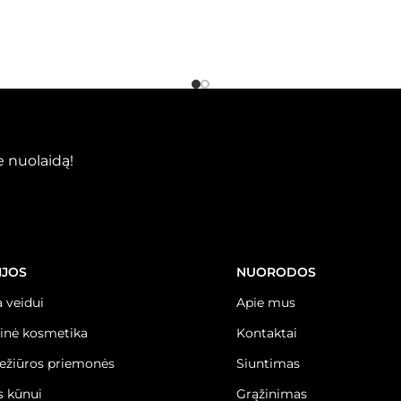
 nuolaidą!
IJOS
NUORODOS
 veidui
Apie mus
inė kosmetika
Kontaktai
iežiūros priemonės
Siuntimas
 kūnui
Grąžinimas