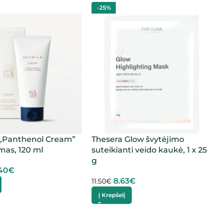
-25%
„Panthenol Cream”
Thesera Glow švytėjimo
mas, 120 ml
suteikianti veido kaukė, 1 x 25
g
40
€
8.63
€
11.50
€
Į Krepšelį