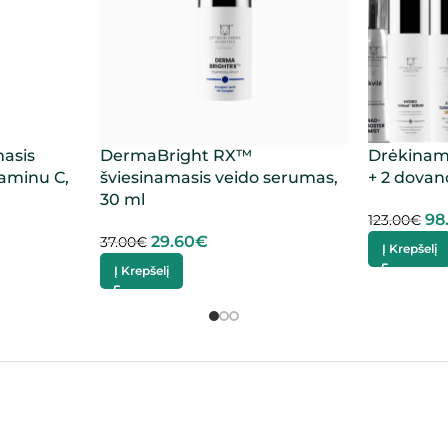
masis
DermaBright RX™
Drėkinama
taminu C,
šviesinamasis veido serumas,
+ 2 dovan
30 ml
98
123.00
€
29.60
€
37.00
€
Į Krepšelį
Į Krepšelį