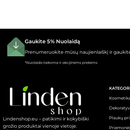
Gaukite 5% Nuolaidą
Prenumeruokite mūsų naujienlaiškį ir gaukite
*Nuolaida taikoma ir akcijinėms prekėms
KATEGOR
Kosmetika
Dekoratyv
Plaukų pr
Lindenshop.eu – patikimi ir kokybiški
grožio produktai vienoje vietoje.
Priemonės