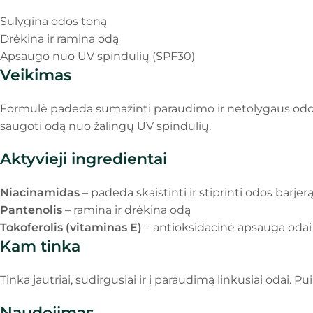
Sulygina odos toną
Drėkina ir ramina odą
Apsaugo nuo UV spindulių (SPF30)
Veikimas
Formulė padeda sumažinti paraudimo ir netolygaus odo
saugoti odą nuo žalingų UV spindulių.
Aktyvieji ingredientai
Niacinamidas
– padeda skaistinti ir stiprinti odos barjer
Pantenolis
– ramina ir drėkina odą
Tokoferolis (vitaminas E)
– antioksidacinė apsauga odai
Kam tinka
Tinka jautriai, sudirgusiai ir į paraudimą linkusiai odai.
Naudojimas