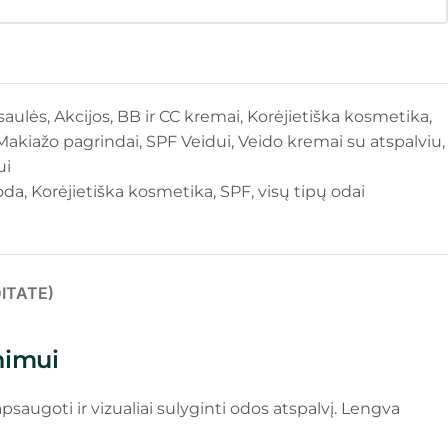
saulės
,
Akcijos
,
BB ir CC kremai
,
Korėjietiška kosmetika
,
Makiažo pagrindai
,
SPF Veidui
,
Veido kremai su atspalviu
,
ui
 oda
,
Korėjietiška kosmetika
,
SPF
,
visų tipų odai
ITATE)
nimui
saugoti ir vizualiai sulyginti odos atspalvį. Lengva