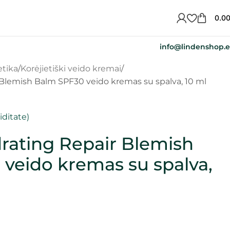
0.0
info@lindenshop.
etika
Korėjietiški veido kremai
 Blemish Balm SPF30 veido kremas su spalva, 10 ml
ditate)
rating Repair Blemish
veido kremas su spalva,