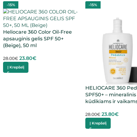
-15%
-15%
Heliocare 360 Color Oil-Free
apsauginis gelis SPF 50+
(Beige), 50 ml
23.80
€
28.00
€
Į Krepšelį
HELIOCARE 360 Pedi
SPF50+ – mineralini
kūdikiams ir vaikam
23.80
€
28.00
€
Į Krepšelį