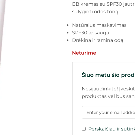
BB kremas su SPF30 jautria
sulyginti odos toną.
Natūralus maskavimas
SPF30 apsauga
Drėkina ir ramina odą
Neturime
Šiuo metu šio prod
Nesijaudinkite! Įveskit
produktas vėl bus san
Perskaičiau ir suti