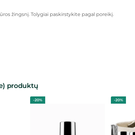
ros žingsnį. Tolygiai paskirstykite pagal poreikį.
e) produktų
-20%
-20%