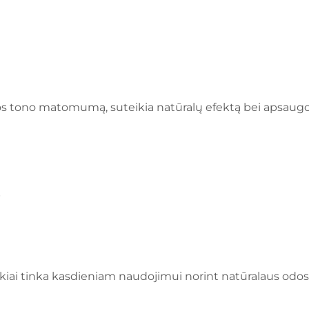
s tono matomumą, suteikia natūralų efektą bei apsaug
ą
 Puikiai tinka kasdieniam naudojimui norint natūralaus odo