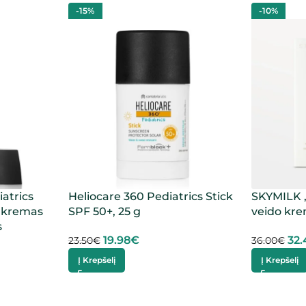
-15%
-10%
atrics
Heliocare 360 Pediatrics Stick
SKYMILK 
s kremas
SPF 50+, 25 g
veido kre
s
19.98
€
32.
23.50
€
36.00
€
Į Krepšelį
Į Krepšelį