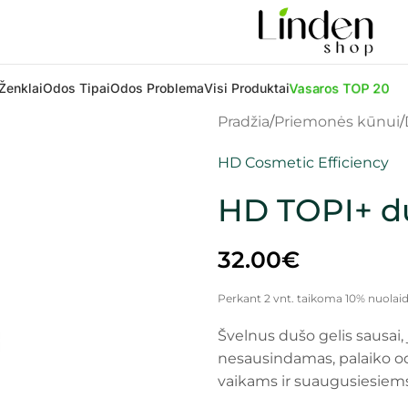
Vasaros TOP 20
Ženklai
Odos Tipai
Odos Problema
Visi Produktai
Pradžia
Priemonės kūnui
HD Cosmetic Efficiency
HD TOPI+ du
32.00
€
Perkant 2 vnt. taikoma 10% nuolaid
Švelnus dušo gelis sausai, 
nesausindamas, palaiko od
vaikams ir suaugusiesiems 