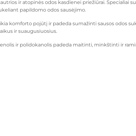
, jautrios ir atopinės odos kasdienei priežiūrai. Specialia
sukeliant papildomo odos sausėjimo.
ikia komforto pojūtį ir padeda sumažinti sausos odos s
aikus ir suaugusiuosius.
enolis ir polidokanolis padeda maitinti, minkštinti ir ramin