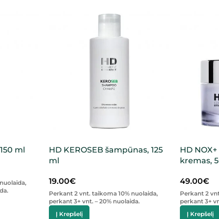
 150 ml
HD KEROSEB šampūnas, 125
HD NOX+ d
ml
kremas, 
19.00
€
49.00
€
nuolaida,
da.
Perkant 2 vnt. taikoma 10% nuolaida,
Perkant 2 vn
perkant 3+ vnt. – 20% nuolaida.
perkant 3+ vn
Į Krepšelį
Į Krepšelį