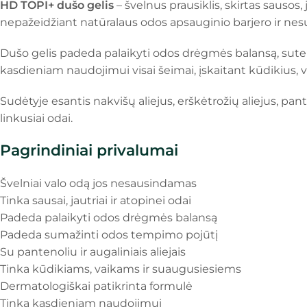
HD TOPI+ dušo gelis
– švelnus prausiklis, skirtas sausos
nepažeidžiant natūralaus odos apsauginio barjero ir ne
Dušo gelis padeda palaikyti odos drėgmės balansą, sute
kasdieniam naudojimui visai šeimai, įskaitant kūdikius, v
Sudėtyje esantis nakvišų aliejus, erškėtrožių aliejus, pant
linkusiai odai.
Pagrindiniai privalumai
Švelniai valo odą jos nesausindamas
Tinka sausai, jautriai ir atopinei odai
Padeda palaikyti odos drėgmės balansą
Padeda sumažinti odos tempimo pojūtį
Su pantenoliu ir augaliniais aliejais
Tinka kūdikiams, vaikams ir suaugusiesiems
Dermatologiškai patikrinta formulė
Tinka kasdieniam naudojimui