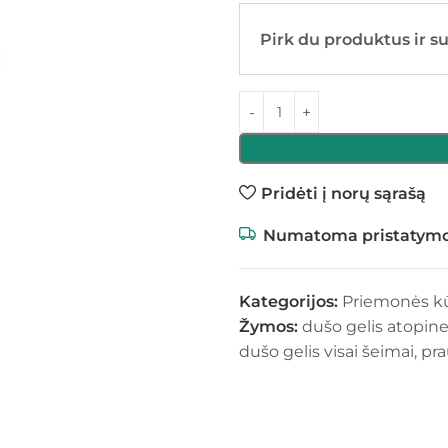
Pirk du produktus ir s
Pridėti į norų sąrašą
Numatoma pristatymo
Kategorijos:
Priemonės k
Žymos:
dušo gelis atopine
dušo gelis visai šeimai
,
pra