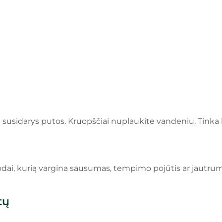
ol susidarys putos. Kruopščiai nuplaukite vandeniu. Tink
 odai, kurią vargina sausumas, tempimo pojūtis ar jautru
tų