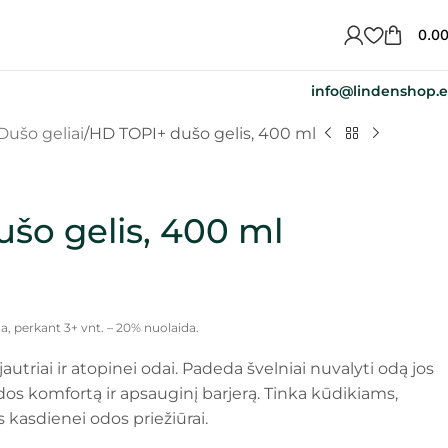
0.0
info@lindenshop.
Dušo geliai
HD TOPI+ dušo gelis, 400 ml
šo gelis, 400 ml
a, perkant 3+ vnt. – 20% nuolaida.
jautriai ir atopinei odai. Padeda švelniai nuvalyti odą jos
os komfortą ir apsauginį barjerą. Tinka kūdikiams,
kasdienei odos priežiūrai.