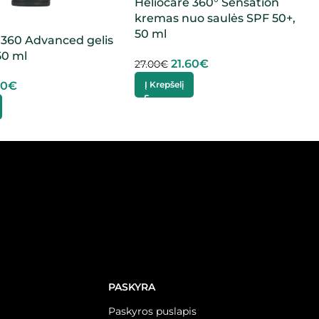
Heliocare 360° Sensation
kremas nuo saulės SPF 50+,
50 ml
 360 Advanced gelis
50 ml
21.60
€
27.00
€
60
€
Į Krepšelį
PASKYRA
Paskyros puslapis