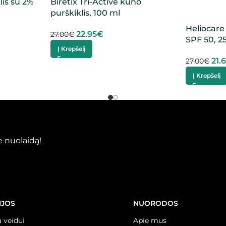
lis su 2%
Biretix Tri-Active kūno
g
purškiklis, 100 ml
Heliocare
22.95
€
27.00
€
SPF 50, 2
Į Krepšelį
21.
27.00
€
Į Krepšelį
 nuolaidą!
IJOS
NUORODOS
 veidui
Apie mus