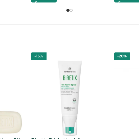
-15%
-20%