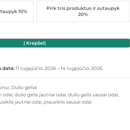
Pirk tris produktus ir sutaupyk
utaupyk 10%
20%
Į Krepšelį
 data:
11 rugpjūčio, 2026 – 14 rugpjūčio, 2026
ūnui
,
Dušo geliai
i odai
,
dušo gelis jautriai odai
,
dušo gelis sausai odai
,
usiklis jautriai odai
,
prausiklis sausai odai