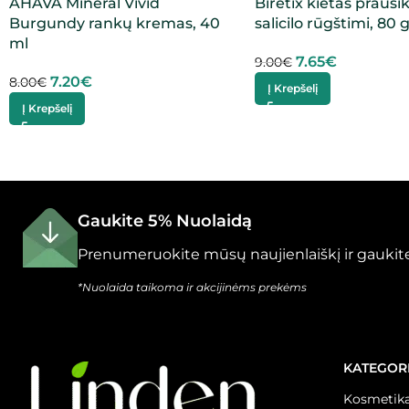
AHAVA Mineral Vivid
Biretix kietas prausik
Burgundy rankų kremas, 40
salicilo rūgštimi, 80 
ml
7.65
€
9.00
€
7.20
€
8.00
€
Į Krepšelį
Į Krepšelį
Gaukite 5% Nuolaidą
Prenumeruokite mūsų naujienlaiškį ir gaukite
*Nuolaida taikoma ir akcijinėms prekėms
KATEGOR
Kosmetika