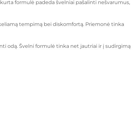
i sukurta formulė padeda švelniai pašalinti nešvarumus,
ukeliamą tempimą bei diskomfortą. Priemonė tinka
ti odą. Švelni formulė tinka net jautriai ir į sudirgimą