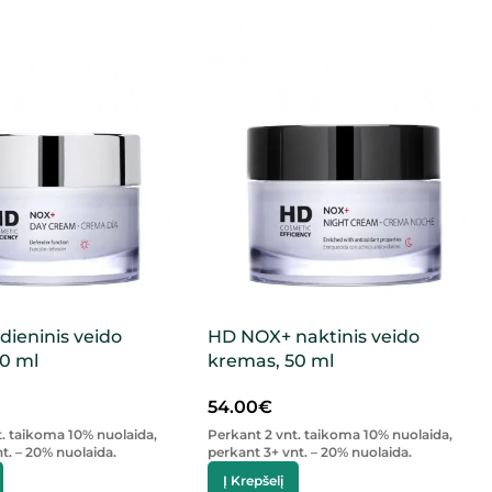
ieninis veido
HD NOX+ naktinis veido
50 ml
kremas, 50 ml
54.00
€
t. taikoma 10% nuolaida,
Perkant 2 vnt. taikoma 10% nuolaida,
t. – 20% nuolaida.
perkant 3+ vnt. – 20% nuolaida.
Į Krepšelį