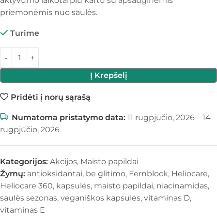
aktyvumo laikotarpiu kartu su apsauginėmis
priemonėmis nuo saulės.
Turime
Į Krepšelį
Pridėti į norų sąrašą
Numatoma pristatymo data:
11 rugpjūčio, 2026 – 14
rugpjūčio, 2026
Kategorijos:
Akcijos
,
Maisto papildai
Žymų:
antioksidantai
,
be glitimo
,
Fernblock
,
Heliocare
,
Heliocare 360
,
kapsulės
,
maisto papildai
,
niacinamidas
,
saulės sezonas
,
veganiškos kapsulės
,
vitaminas D
,
vitaminas E