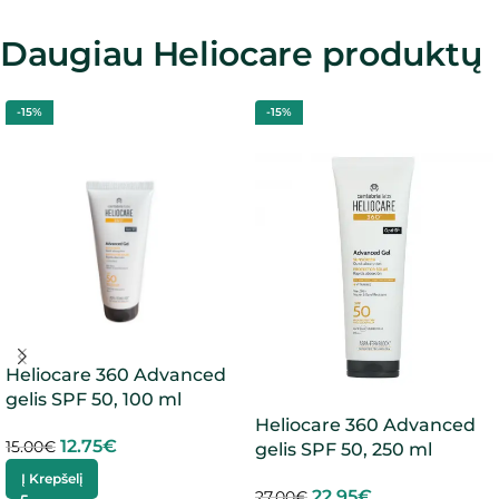
Daugiau Heliocare produktų
-15%
-15%
Heliocare 360 Advanced
gelis SPF 50, 100 ml
Heliocare 360 Advanced
12.75
€
15.00
€
gelis SPF 50, 250 ml
Į Krepšelį
22.95
€
27.00
€