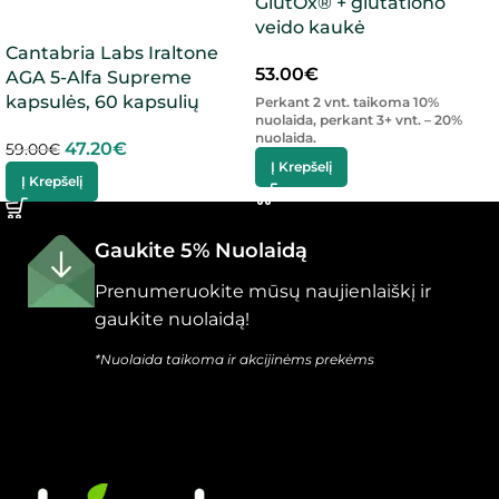
GlutOx® + glutationo
veido kaukė
Cantabria Labs Iraltone
53.00
€
AGA 5-Alfa Supreme
kapsulės, 60 kapsulių
Perkant 2 vnt. taikoma 10%
nuolaida, perkant 3+ vnt. – 20%
nuolaida.
47.20
€
59.00
€
Į Krepšelį
Į Krepšelį
Gaukite 5% Nuolaidą
Prenumeruokite mūsų naujienlaiškį ir
gaukite nuolaidą!
*Nuolaida taikoma ir akcijinėms prekėms