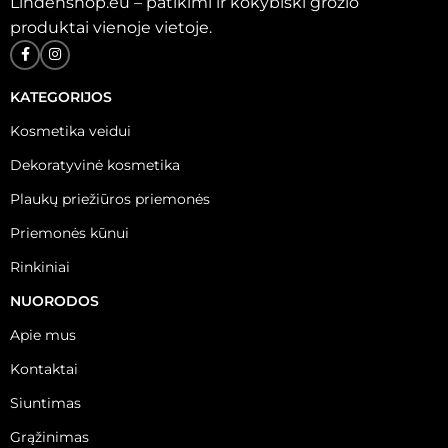
Lindenshop.eu – patikimi ir kokybiški grožio
produktai vienoje vietoje.
KATEGORIJOS
Kosmetika veidui
Dekoratyvinė kosmetika
Plaukų priežiūros priemonės
Priemonės kūnui
Rinkiniai
NUORODOS
Apie mus
Kontaktai
Siuntimas
Grąžinimas