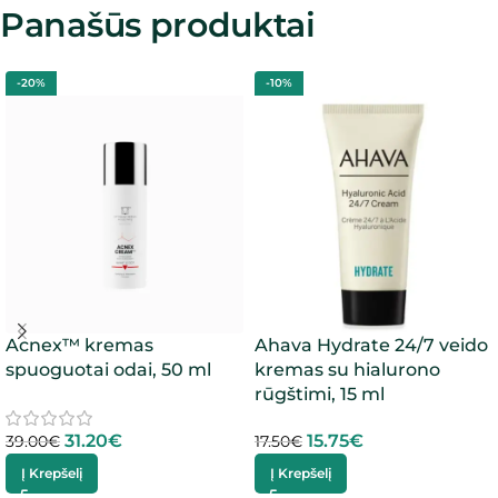
Panašūs produktai
-20%
-10%
Acnex™ kremas
Ahava Hydrate 24/7 veido
spuoguotai odai, 50 ml
kremas su hialurono
rūgštimi, 15 ml
31.20
€
15.75
€
39.00
€
17.50
€
Į Krepšelį
Į Krepšelį