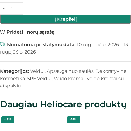
Į Krepšelį
Pridėti į norų sąrašą
Numatoma pristatymo data:
10 rugpjūčio, 2026 – 13
rugpjūčio, 2026
Kategorijos:
Veidui
,
Apsauga nuo saulės
,
Dekoratyvinė
kosmetika
,
SPF Veidui
,
Veido kremai
,
Veido kremai su
atspalviu
Daugiau Heliocare produktų
-15%
-15%