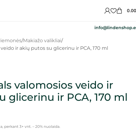
0.0
info@lindenshop.
priemonės
Makiažo valikliai
eido ir akių putos su glicerinu ir PCA, 170 ml
ls valomosios veido ir
u glicerinu ir PCA, 170 ml
a, perkant 3+ vnt. – 20% nuolaida.