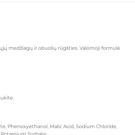
ųjų medžiagų ir obuolių rūgšties. Valomoji formulė
ukite.
te, Phenoxyethanol, Malic Acid, Sodium Chloride,
 Potassium Sorbate