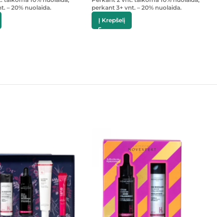
t. – 20% nuolaida.
perkant 3+ vnt. – 20% nuolaida.
Į Krepšelį