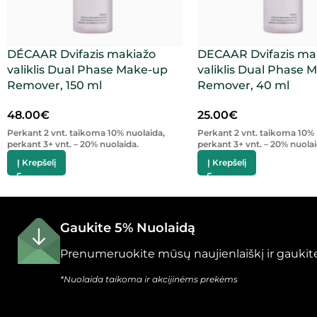
DÉCAAR Dvifazis makiažo
DECAAR Dvifazis ma
valiklis Dual Phase Make-up
valiklis Dual Phase 
Remover, 150 ml
Remover, 40 ml
48.00
€
25.00
€
Perkant 2 vnt. taikoma 10% nuolaida,
Perkant 2 vnt. taikoma 10% 
perkant 3+ vnt. – 20% nuolaida.
perkant 3+ vnt. – 20% nuolai
Į Krepšelį
Į Krepšelį
Gaukite 5% Nuolaidą
Prenumeruokite mūsų naujienlaiškį ir gaukite
*Nuolaida taikoma ir akcijinėms prekėms