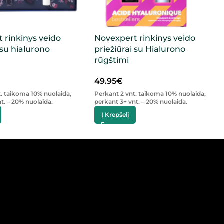
 rinkinys veido
Novexpert rinkinys veido
 su hialurono
priežiūrai su Hialurono
rūgštimi
49.95
€
t. taikoma 10% nuolaida,
Perkant 2 vnt. taikoma 10% nuolaida,
t. – 20% nuolaida.
perkant 3+ vnt. – 20% nuolaida.
Į Krepšelį