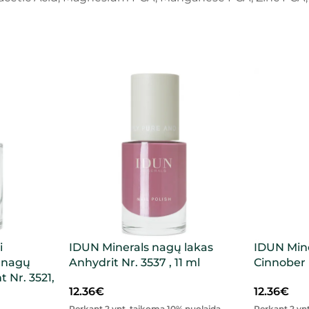
i
IDUN Minerals nagų lakas
IDUN Mine
s nagų
Anhydrit Nr. 3537 , 11 ml
Cinnober N
t Nr. 3521,
12.36
€
12.36
€
Perkant 2 vnt. taikoma 10% nuolaida,
Perkant 2 vn