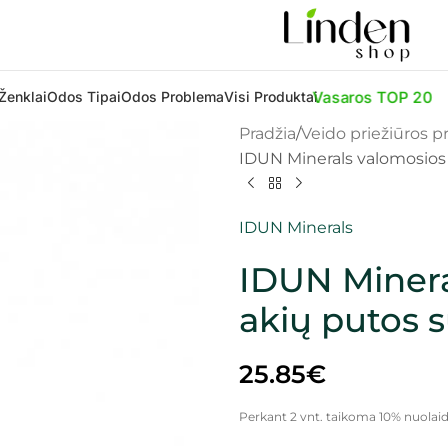
Vasaros TOP 20
Ženklai
Odos Tipai
Odos Problema
Visi Produktai
Pradžia
Veido priežiūros 
IDUN Minerals valomosios v
IDUN Minerals
IDUN Minera
akių putos s
25.85
€
Perkant 2 vnt. taikoma 10% nuolaid