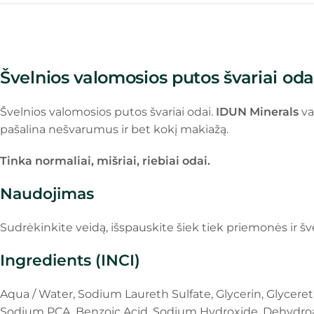
Švelnios valomosios putos švariai oda
Švelnios valomosios putos švariai odai.
IDUN Minerals
va
pašalina nešvarumus ir bet kokį makiažą.
Tinka normaliai, mišriai, riebiai odai.
Naudojimas
Sudrėkinkite veidą, išspauskite šiek tiek priemonės ir š
Ingredients (INCI)
Aqua / Water, Sodium Laureth Sulfate, Glycerin, Glycer
Sodium PCA, Benzoic Acid, Sodium Hydroxide, Dehydro