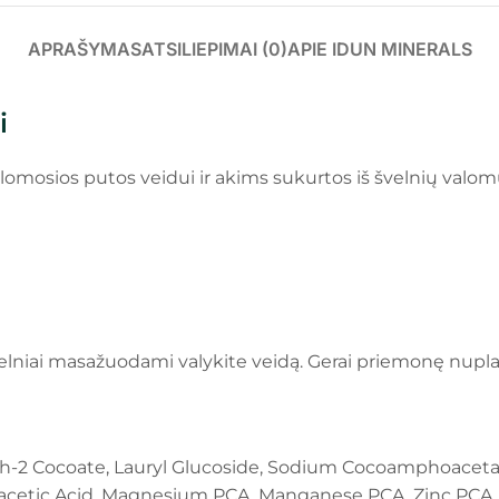
APRAŠYMAS
ATSILIEPIMAI (0)
APIE IDUN MINERALS
i
lomosios putos veidui ir akims sukurtos iš švelnių valom
velniai masažuodami valykite veidą. Gerai priemonę nupla
eth-2 Cocoate, Lauryl Glucoside, Sodium Cocoamphoaceta
acetic Acid, Magnesium PCA, Manganese PCA, Zinc PCA,