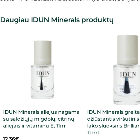
Daugiau IDUN Minerals produktų
IDUN Minerals aliejus nagams
IDUN Minerals greita
su saldžiųjų migdolų, citrinų
džiūstantis viršutini
aliejais ir vitaminu E, 11ml
lako sluoksnis Brillian
11 ml
12.36
€