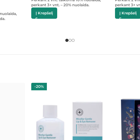
perkant 3+ vnt. – 20% nuolaida.
perkant 3+ vn
Į Krepšelį
Į Krepšelį
nuolaida,
da.
-20%