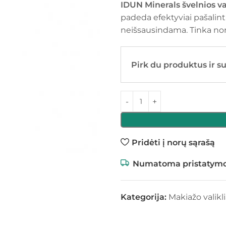
IDUN Minerals švelnios v
padeda efektyviai pašalint
neišsausindama. Tinka normal
Pirk du produktus ir s
Pridėti į norų sąrašą
Numatoma pristatymo
Kategorija:
Makiažo valikli