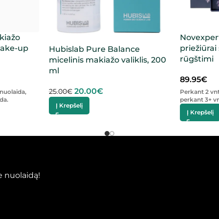
kiažo
Novexpert
Make-up
priežiūrai
Hubislab Pure Balance
rūgštimi
micelinis makiažo valiklis, 200
ml
89.95
€
20.00
€
25.00
€
nuolaida,
Perkant 2 vn
da.
perkant 3+ vn
Į Krepšelį
Į Krepšelį
 nuolaidą!