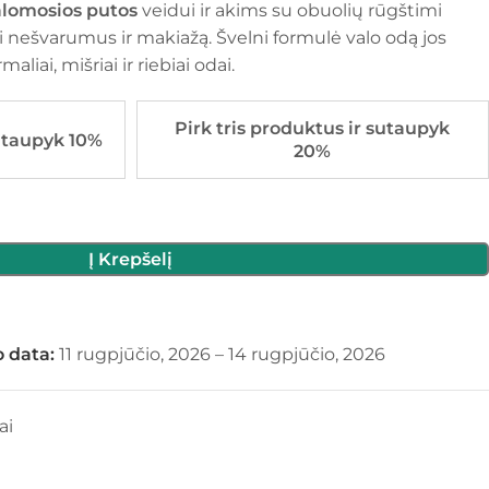
alomosios putos
veidui ir akims su obuolių rūgštimi
i nešvarumus ir makiažą. Švelni formulė valo odą jos
iai, mišriai ir riebiai odai.
Pirk tris produktus ir sutaupyk
utaupyk 10%
20%
Į Krepšelį
 data:
11 rugpjūčio, 2026 – 14 rugpjūčio, 2026
ai