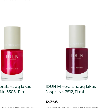
rals nagų lakas
IDUN Minerals nagų lakas
r. 3505, 11 ml
Jaspis Nr. 3512, 11 ml
12.36
€
t. taikoma 10% nuolaida,
Perkant 2 vnt. taikoma 10% nuolaida,