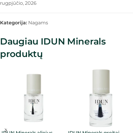
rugpjūčio, 2026
Kategorija:
Nagams
Daugiau IDUN Minerals
produktų
IDUN Minerals aliejus
IDUN Minerals greitai