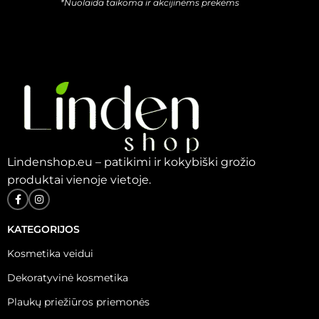
*Nuolaida taikoma ir akcijinėms prekėms
Lindenshop.eu – patikimi ir kokybiški grožio
produktai vienoje vietoje.
KATEGORIJOS
Kosmetika veidui
Dekoratyvinė kosmetika
Plaukų priežiūros priemonės