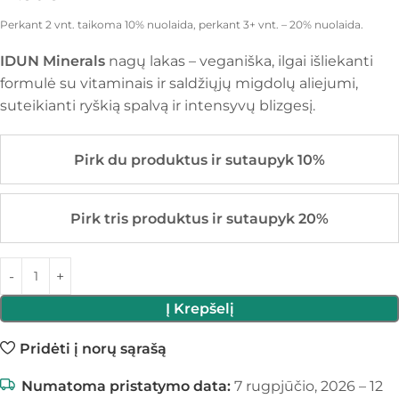
Perkant 2 vnt. taikoma 10% nuolaida, perkant 3+ vnt. – 20% nuolaida.
IDUN Minerals
nagų lakas – veganiška, ilgai išliekanti
formulė su vitaminais ir saldžiųjų migdolų aliejumi,
suteikianti ryškią spalvą ir intensyvų blizgesį.
Pirk du produktus ir sutaupyk 10%
Pirk tris produktus ir sutaupyk 20%
Į Krepšelį
Pridėti į norų sąrašą
Numatoma pristatymo data:
7 rugpjūčio, 2026 – 12