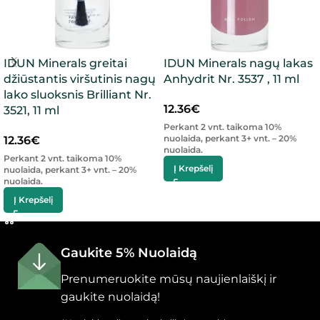
IDUN Minerals greitai
IDUN Minerals nagų lakas
džiūstantis viršutinis nagų
Anhydrit Nr. 3537 , 11 ml
lako sluoksnis Brilliant Nr.
12.36
€
3521, 11 ml
Perkant 2 vnt. taikoma 10%
nuolaida, perkant 3+ vnt. – 20%
12.36
€
nuolaida.
Perkant 2 vnt. taikoma 10%
Į Krepšelį
nuolaida, perkant 3+ vnt. – 20%
nuolaida.
Į Krepšelį
Gaukite 5% Nuolaidą
Prenumeruokite mūsų naujienlaiškį ir
gaukite nuolaidą!