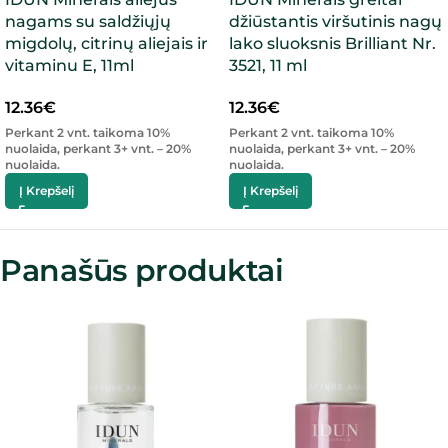
nagams su saldžiųjų
džiūstantis viršutinis nagų
migdolų, citrinų aliejais ir
lako sluoksnis Brilliant Nr.
vitaminu E, 11ml
3521, 11 ml
12.36
€
12.36
€
Perkant 2 vnt. taikoma 10%
Perkant 2 vnt. taikoma 10%
nuolaida, perkant 3+ vnt. – 20%
nuolaida, perkant 3+ vnt. – 20%
nuolaida.
nuolaida.
Į Krepšelį
Į Krepšelį
Panašūs produktai