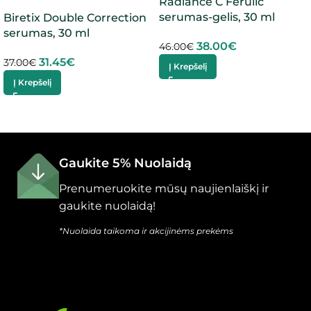
Radiance C Ferulic
serumas-gelis, 30 ml
Biretix Double Correction
serumas, 30 ml
38.00
€
46.00
€
31.45
€
37.00
€
Į Krepšelį
Į Krepšelį
Gaukite 5% Nuolaidą
Prenumeruokite mūsų naujienlaiškį ir
gaukite nuolaidą!
*Nuolaida taikoma ir akcijinėms prekėms