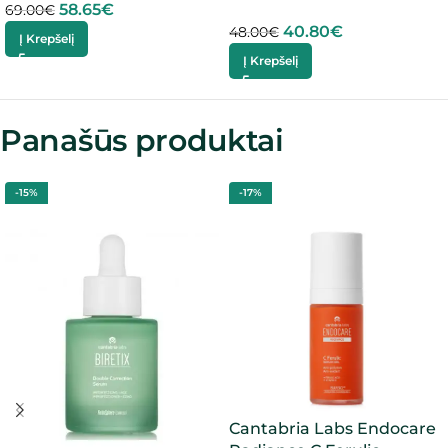
58.65
€
69.00
€
40.80
€
48.00
€
Į Krepšelį
Į Krepšelį
Panašūs produktai
-15%
-17%
Cantabria Labs Endocare