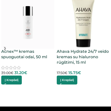
Acnex™ kremas
Ahava Hydrate 24/7 veido
spuoguotai odai, 50 ml
kremas su hialurono
rūgštimi, 15 ml
31.20
€
15.75
€
39.00
€
17.50
€
Į Krepšelį
Į Krepšelį