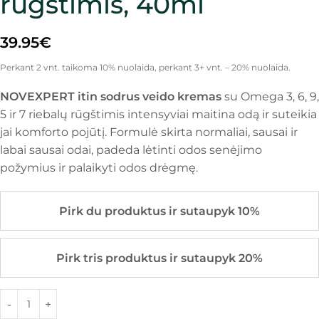
rūgštimis, 40ml
39.95
€
Perkant 2 vnt. taikoma 10% nuolaida, perkant 3+ vnt. – 20% nuolaida.
NOVEXPERT itin sodrus veido kremas
su Omega 3, 6, 9,
5 ir 7 riebalų rūgštimis intensyviai maitina odą ir suteikia
jai komforto pojūtį. Formulė skirta normaliai, sausai ir
labai sausai odai, padeda lėtinti odos senėjimo
požymius ir palaikyti odos drėgmę.
Pirk du produktus ir sutaupyk 10%
Pirk tris produktus ir sutaupyk 20%