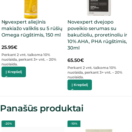
Novexpert aliejinis
Novexpert dvejopo
makiažo valiklis su 5 rūšių
poveikio serumas su
Omega rūgštimis, 150 ml
bakučioliu, proretinoliu ir
10% AHA, PHA rūgštimis,
25.95
€
30ml
Perkant 2 vnt. taikoma 10%
nuolaida, perkant 3+ vnt. – 20%
65.50
€
nuolaida.
Perkant 2 vnt. taikoma 10%
Į Krepšelį
nuolaida, perkant 3+ vnt. – 20%
nuolaida.
Į Krepšelį
Panašūs produktai
-20%
-10%