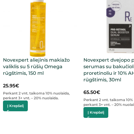
Novexpert aliejinis makiažo
Novexpert dvejopo p
valiklis su 5 rūšių Omega
serumas su bakučioli
rūgštimis, 150 ml
proretinoliu ir 10% 
rūgštimis, 30ml
25.95
€
65.50
€
Perkant 2 vnt. taikoma 10% nuolaida,
perkant 3+ vnt. – 20% nuolaida.
Perkant 2 vnt. taikoma 10% 
perkant 3+ vnt. – 20% nuolai
Į Krepšelį
Į Krepšelį