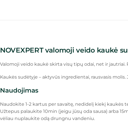
NOVEXPERT valomoji veido kaukė su
Valomoji veido kaukė skirta visų tipų odai, net ir jautriai.
Kaukės sudėtyje – aktyvūs ingredientai, rausvasis molis. J
Naudojimas
Naudokite 1-2 kartus per savaitę, nedidelį kiekį kaukės te
Užtepus palaukite 10min (jeigu jūsų oda sausa) arba 15min
vėliau nuplaukite odą drungnu vandeniu.