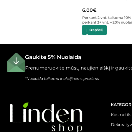
6.00
€
Perkant 2 vnt. taikoma 10% 
perkant 3+ vnt. – 20% nuolai
Į Krepšelį
Gaukite 5% Nuolaidą
Prenumeruokite mūsų naujienlaiškį ir gaukite
*Nuolaida taikoma ir akcijinėms prekėms
KATEGOR
Kosmetika
Dekoratyv