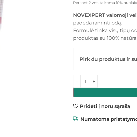
Perkant 2 vnt. taikoma 10% nuolaid
NOVEXPERT valomoji vei
padeda raminti odą.
Formulė tinka visų tipų oda
produktas su 100% natūra
Pirk du produktus ir s
Pridėti į norų sąrašą
Numatoma pristatymo