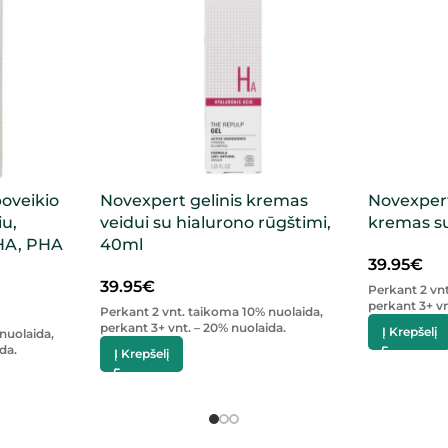
oveikio
Novexpert gelinis kremas
Novexpert
u,
veidui su hialurono rūgštimi,
kremas su
AHA, PHA
40ml
39.95
€
39.95
€
Perkant 2 vn
perkant 3+ vn
Perkant 2 vnt. taikoma 10% nuolaida,
perkant 3+ vnt. – 20% nuolaida.
Į Krepšelį
nuolaida,
da.
Į Krepšelį