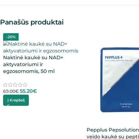
Panašūs produktai
-20%
Naktinė kaukė su NAD+
aktyvatoriumi ir
egzosomomis, 50 ml
55.20
€
69.00
€
Į Krepšelį
Pepplus Pepsolution
veido kaukė su pepti