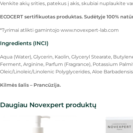
Venkite akių srities, patekus į akis, skubiai nuplaukite v
ECOCERT sertifikuotas produktas. Sudėtyje 100% natū
*Tyrimai atlikti gamintojo www.novexpert-lab.com
Ingredients (INCI)
Aqua (Water), Glycerin, Kaolin, Glyceryl Stearate, Butylen
Ferment, Arginine, Parfum (Fragrance), Potassium Palm
Oleic/Linoleic/Linolenic Polyglycerides, Aloe Barbadensis
Kilmės šalis – Prancūzija.
Daugiau Novexpert produktų