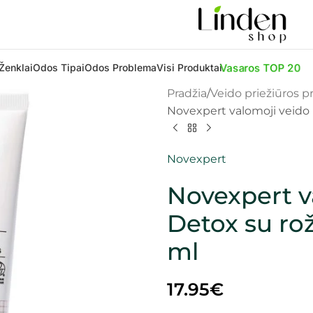
Vasaros TOP 20
Ženklai
Odos Tipai
Odos Problema
Visi Produktai
Pradžia
Veido priežiūros 
Novexpert valomoji veido 
Novexpert
Novexpert v
Detox su rož
ml
17.95
€