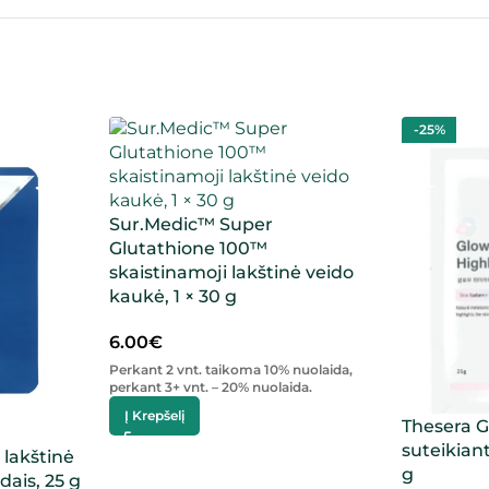
-25%
Sur.Medic™ Super
Glutathione 100™
skaistinamoji lakštinė veido
kaukė, 1 × 30 g
6.00
€
Perkant 2 vnt. taikoma 10% nuolaida,
perkant 3+ vnt. – 20% nuolaida.
Į Krepšelį
Thesera G
suteikiant
 lakštinė
g
dais, 25 g