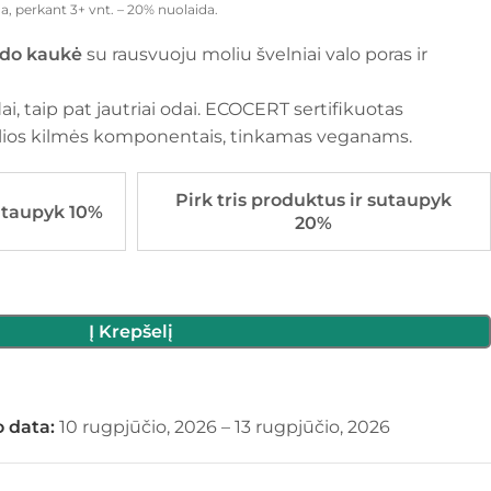
a, perkant 3+ vnt. – 20% nuolaida.
do kaukė
su rausvuoju moliu švelniai valo poras ir
i, taip pat jautriai odai. ECOCERT sertifikuotas
lios kilmės komponentais, tinkamas veganams.
Pirk tris produktus ir sutaupyk
utaupyk 10%
20%
Į Krepšelį
 data:
10 rugpjūčio, 2026 – 13 rugpjūčio, 2026