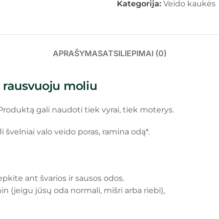
Kategorija:
Veido kaukės
APRAŠYMAS
ATSILIEPIMAI (0)
 rausvuoju moliu
 Produktą gali naudoti tiek vyrai, tiek moterys.
i švelniai valo veido poras, ramina odą*.
pkite ant švarios ir sausos odos.
 (jeigu jūsų oda normali, mišri arba riebi),