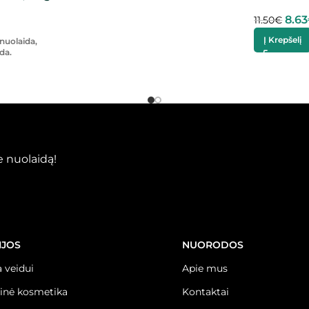
8.63
11.50
€
Į Krepšelį
nuolaida,
da.
 nuolaidą!
IJOS
NUORODOS
 veidui
Apie mus
inė kosmetika
Kontaktai