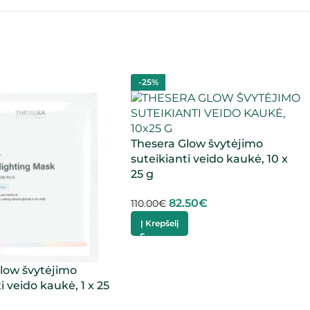
-25%
Thesera Glow švytėjimo
suteikianti veido kaukė, 10 x
25 g
82.50
€
110.00
€
Į Krepšelį
low švytėjimo
i veido kaukė, 1 x 25