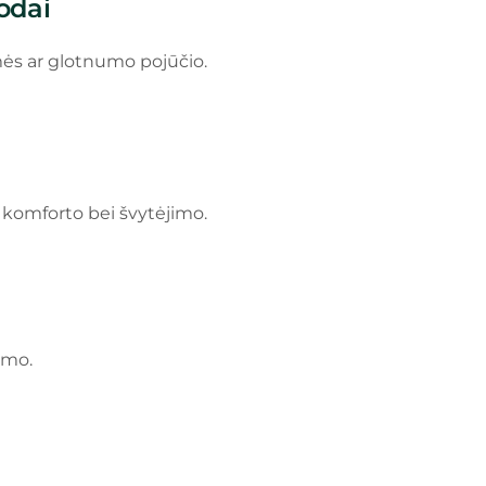
odai
mės ar glotnumo pojūčio.
i komforto bei švytėjimo.
umo.