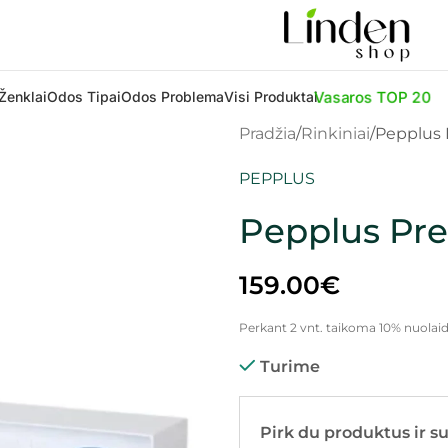
Vasaros TOP 20
Ženklai
Odos Tipai
Odos Problema
Visi Produktai
Pradžia
Rinkiniai
Pepplus 
PEPPLUS
Pepplus Pre
159.00
€
Perkant 2 vnt. taikoma 10% nuolaid
Turime
Pirk du produktus ir s