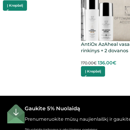
Į Krepšelį
AntiOx AzAheal vasa
rinkinys + 2 dovanos
136.00
€
170.00
€
Į Krepšelį
Gaukite 5% Nuolaidą
Prenumeruokite mūsų naujienlaiškį ir gaukite
*Nuolaida taikoma ir akcijinėms prekėms