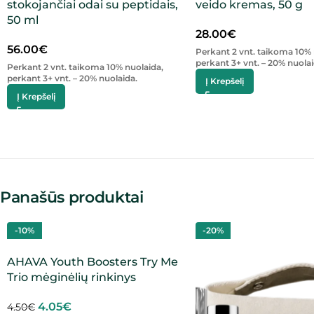
stokojančiai odai su peptidais,
veido kremas, 50 g
50 ml
28.00
€
56.00
€
Perkant 2 vnt. taikoma 10% 
perkant 3+ vnt. – 20% nuolai
Perkant 2 vnt. taikoma 10% nuolaida,
perkant 3+ vnt. – 20% nuolaida.
Į Krepšelį
Į Krepšelį
Panašūs produktai
-10%
-20%
AHAVA Youth Boosters Try Me
Trio mėginėlių rinkinys
4.05
€
4.50
€