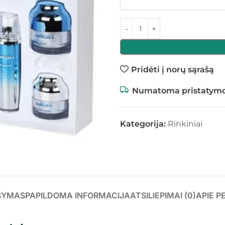
Pridėti į norų sąrašą
Numatoma pristatymo
Kategorija:
Rinkiniai
ŠYMAS
PAPILDOMA INFORMACIJA
ATSILIEPIMAI (0)
APIE P