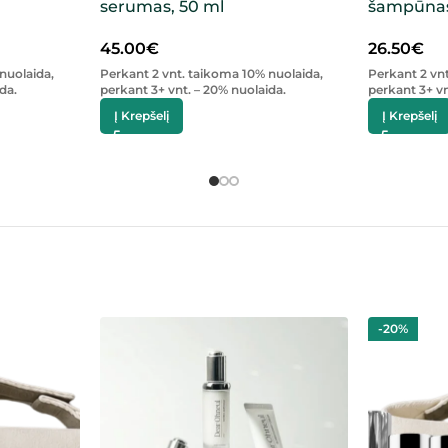
serumas, 50 ml
šampūnas
45.00
€
26.50
€
nuolaida,
Perkant 2 vnt. taikoma 10% nuolaida,
Perkant 2 vn
da.
perkant 3+ vnt. – 20% nuolaida.
perkant 3+ vn
Į Krepšelį
Į Krepšelį
-20%