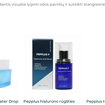
is vizualiai lyginti odos paviršių ir suteikti stangresnė
ater Drop
Pepplus hialurono rūgšties
Pepplus H