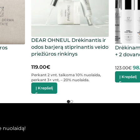
DEAR OHNEUL Drėkinantis ir
odos barjerą stiprinantis veido
ros
Drėkinama
priežiūros rinkinys
+ 2 dovan
119.00
€
98
123.00
€
Perkant 2 vnt. taikoma 10% nuolaida,
Į Krepšelį
perkant 3+ vnt. – 20% nuolaida.
Į Krepšelį
 nuolaidą!