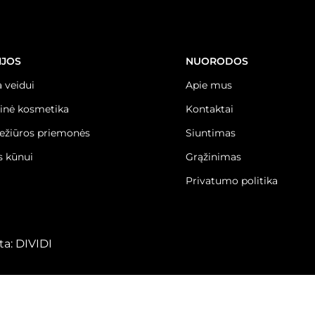
IJOS
NUORODOS
 veidui
Apie mus
inė kosmetika
Kontaktai
iežiūros priemonės
Siuntimas
 kūnui
Grąžinimas
Privatumo politika
ta:
DIVIDI