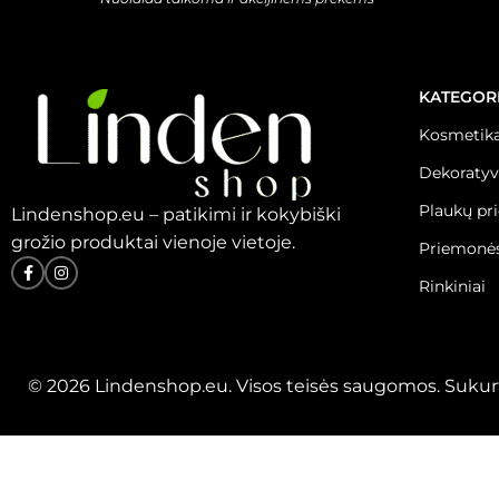
KATEGOR
Kosmetika
Dekoratyv
Plaukų pr
Lindenshop.eu – patikimi ir kokybiški
grožio produktai vienoje vietoje.
Priemonės
Rinkiniai
© 2026 Lindenshop.eu. Visos teisės saugomos. Sukur