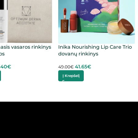
sis vasaros rinkinys
Inika Nourishing Lip Care Trio
os
dovanų rinkinys
.40
€
41.65
€
49.00
€
Į Krepšelį