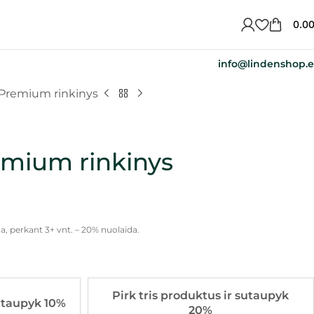
0.0
info@lindenshop.
Premium rinkinys
mium rinkinys
a, perkant 3+ vnt. – 20% nuolaida.
Pirk tris produktus ir sutaupyk
utaupyk 10%
20%