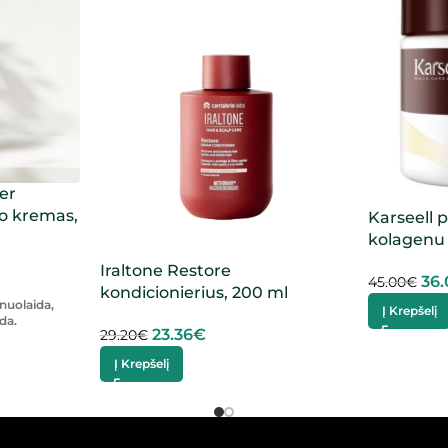
er
o kremas,
Karseell 
kolagenu
Iraltone Restore
36
45.00
€
kondicionierius, 200 ml
nuolaida,
Į Krepšelį
da.
23.36
€
29.20
€
Į Krepšelį