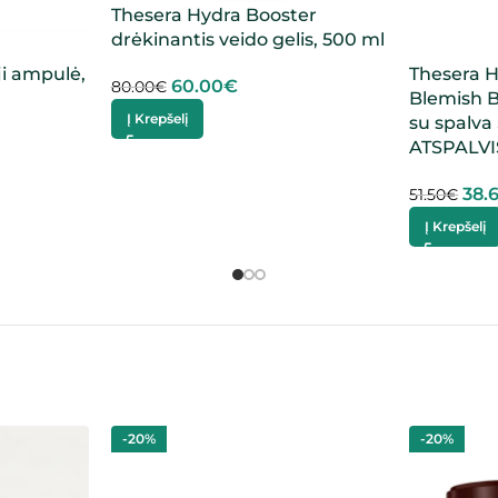
Thesera Hydra Booster
drėkinantis veido gelis, 500 ml
ji ampulė,
Thesera H
60.00
€
80.00
€
Blemish 
Į Krepšelį
su spalva 
ATSPALVI
38.
51.50
€
Į Krepšelį
-20%
-20%