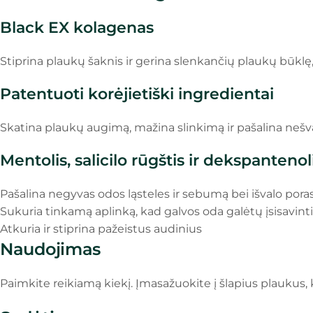
Black EX kolagenas
Stiprina plaukų šaknis ir gerina slenkančių plaukų būklę, 
Patentuoti korėjietiški ingredientai
Skatina plaukų augimą, mažina slinkimą ir pašalina nešv
Mentolis, salicilo rūgštis ir dekspantenol
Pašalina negyvas odos ląsteles ir sebumą bei išvalo pora
Sukuria tinkamą aplinką, kad galvos oda galėtų įsisavin
Atkuria ir stiprina pažeistus audinius
Naudojimas
Paimkite reikiamą kiekį. Įmasažuokite į šlapius plaukus, k