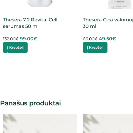
Thesera 7.2 Revital Cell
Thesera Cica valomo
serumas 50 ml
30 ml
99.00
€
49.50
€
132.00
€
66.00
€
Į Krepšelį
Į Krepšelį
Panašūs produktai