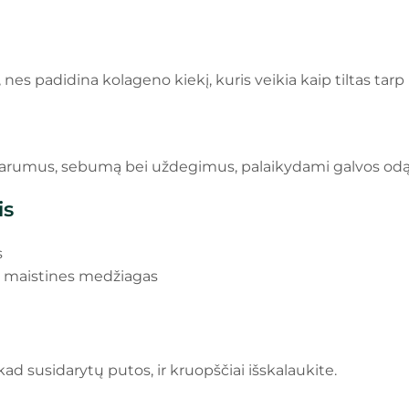
nes padidina kolageno kiekį, kuris veikia kaip tiltas tarp
arumus, sebumą bei uždegimus, palaikydami galvos odą šv
is
s
ti maistines medžiagas
ad susidarytų putos, ir kruopščiai išskalaukite.