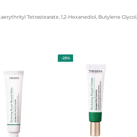
erythrityl Tetrastearate, 1,2-Hexanediol, Butylene Glyco
-25%