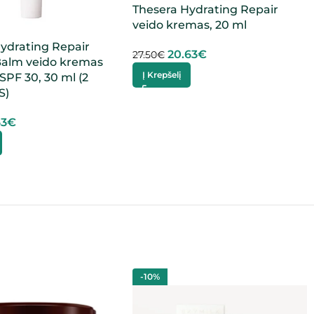
Thesera Hydrating Repair
veido kremas, 20 ml
ydrating Repair
20.63
€
27.50
€
Balm veido kremas
Į Krepšelį
SPF 30, 30 ml (2
S)
63
€
-10%