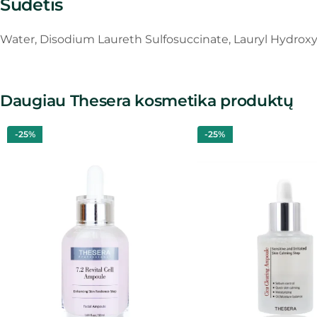
Sudėtis
Water, Disodium Laureth Sulfosuccinate, Lauryl Hydroxysu
Daugiau Thesera kosmetika produktų
-25%
-25%