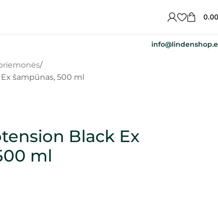
0.0
info@lindenshop.
 priemonės
 Ex šampūnas, 500 ml
tension Black Ex
500 ml