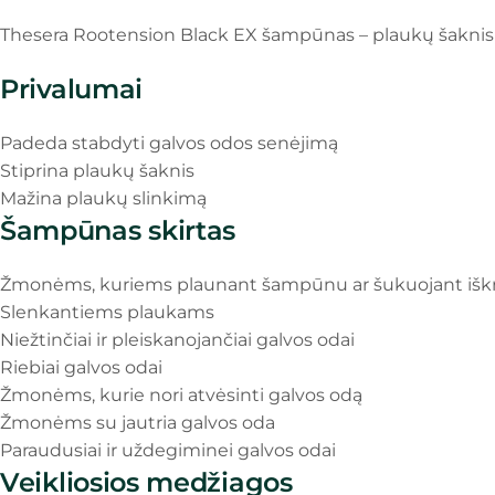
Thesera Rootension Black EX šampūnas – plaukų šaknis s
Privalumai
Padeda stabdyti galvos odos senėjimą
Stiprina plaukų šaknis
Mažina plaukų slinkimą
Šampūnas skirtas
Žmonėms, kuriems plaunant šampūnu ar šukuojant išk
Slenkantiems plaukams
Niežtinčiai ir pleiskanojančiai galvos odai
Riebiai galvos odai
Žmonėms, kurie nori atvėsinti galvos odą
Žmonėms su jautria galvos oda
Paraudusiai ir uždegiminei galvos odai
Veikliosios medžiagos