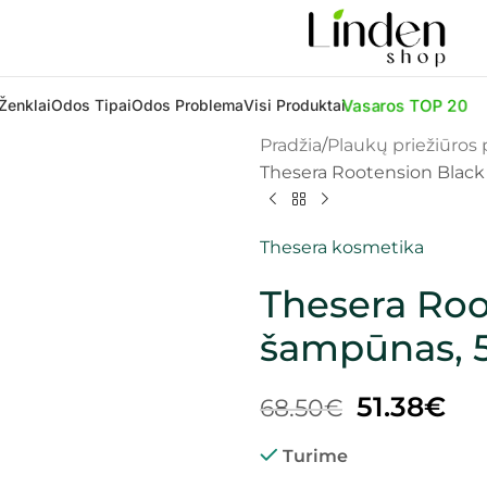
Vasaros TOP 20
Ženklai
Odos Tipai
Odos Problema
Visi Produktai
Pradžia
Plaukų priežiūros
Thesera Rootension Black
Thesera kosmetika
Thesera Roo
šampūnas, 
51.38
€
68.50
€
Turime