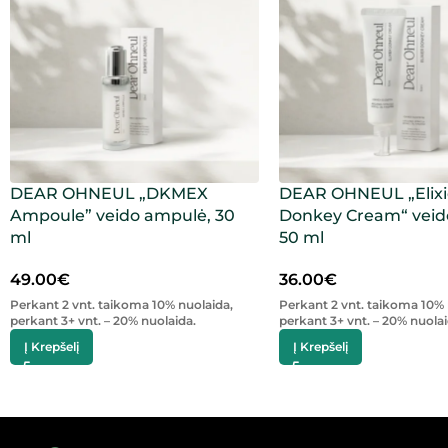
DEAR OHNEUL „DKMEX
DEAR OHNEUL „Elixi
Ampoule” veido ampulė, 30
Donkey Cream“ veid
ml
50 ml
49.00
€
36.00
€
Perkant 2 vnt. taikoma 10% nuolaida,
Perkant 2 vnt. taikoma 10% 
perkant 3+ vnt. – 20% nuolaida.
perkant 3+ vnt. – 20% nuolai
Į Krepšelį
Į Krepšelį