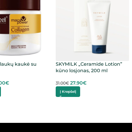
plaukų kaukė su
SKYMILK „Ceramide Lotion”
kūno losjonas, 200 ml
.00
€
27.90
€
31.00
€
Į Krepšelį