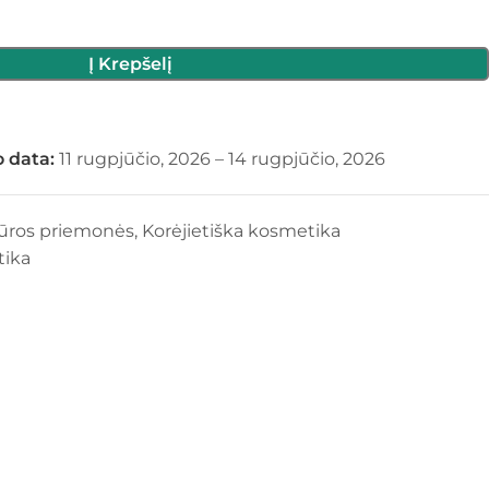
Į Krepšelį
 data:
11 rugpjūčio, 2026 – 14 rugpjūčio, 2026
iūros priemonės
,
Korėjietiška kosmetika
tika