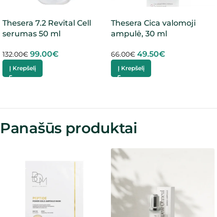
Thesera 7.2 Revital Cell
Thesera Cica valomoji
serumas 50 ml
ampulė, 30 ml
99.00
€
49.50
€
132.00
€
66.00
€
Į Krepšelį
Į Krepšelį
Panašūs produktai