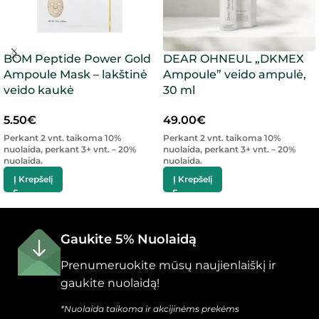
BOM Peptide Power Gold
DEAR OHNEUL „DKMEX
Ampoule Mask – lakštinė
Ampoule” veido ampulė,
veido kaukė
30 ml
5.50
€
49.00
€
Perkant 2 vnt. taikoma 10%
Perkant 2 vnt. taikoma 10%
nuolaida, perkant 3+ vnt. – 20%
nuolaida, perkant 3+ vnt. – 20%
nuolaida.
nuolaida.
Į Krepšelį
Į Krepšelį
Gaukite 5% Nuolaidą
Prenumeruokite mūsų naujienlaiškį ir
gaukite nuolaidą!
*Nuolaida taikoma ir akcijinėms prekėms