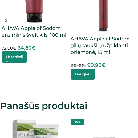
AHAVA Apple of Sodom
enziminis šveitiklis, 100 ml
AHAVA Apple of Sodom
gilių raukšlių užpildanti
64.80
€
72.00
€
priemonė, 15 ml
Į Krepšelį
90.90
€
101.00
€
Daugiau
Panašūs produktai
-15%