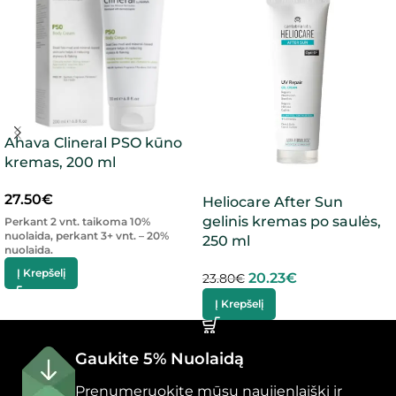
Ahava Clineral PSO kūno
kremas, 200 ml
27.50
€
Heliocare After Sun
gelinis kremas po saulės,
Perkant 2 vnt. taikoma 10%
nuolaida, perkant 3+ vnt. – 20%
250 ml
nuolaida.
Į Krepšelį
20.23
€
23.80
€
Į Krepšelį
Gaukite 5% Nuolaidą
Prenumeruokite mūsų naujienlaiškį ir