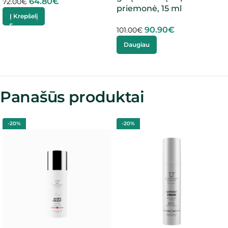
64.80
€
72.00
€
priemonė, 15 ml
Į Krepšelį
90.90
€
101.00
€
Daugiau
Panašūs produktai
-20%
-20%