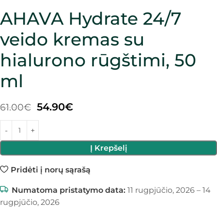
AHAVA Hydrate 24/7
veido kremas su
hialurono rūgštimi, 50
ml
54.90
€
61.00
€
Į Krepšelį
Pridėti į norų sąrašą
Numatoma pristatymo data:
11 rugpjūčio, 2026 – 14
rugpjūčio, 2026