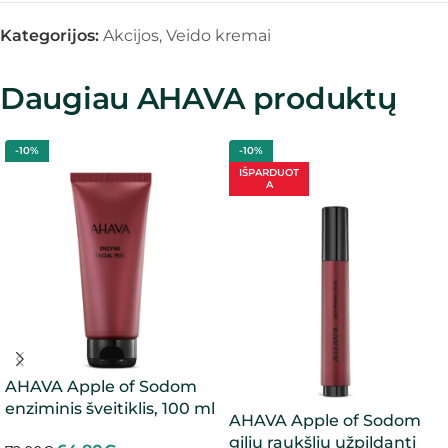
Kategorijos:
Akcijos
,
Veido kremai
Daugiau AHAVA produktų
-10%
-10%
IŠPARDUOT
A
AHAVA Apple of Sodom
enziminis šveitiklis, 100 ml
AHAVA Apple of Sodom
gilių raukšlių užpildanti