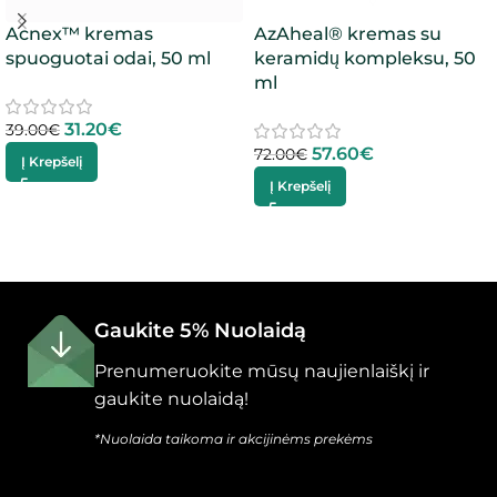
Acnex™ kremas
AzAheal® kremas su
spuoguotai odai, 50 ml
keramidų kompleksu, 50
ml
31.20
€
39.00
€
57.60
€
72.00
€
Į Krepšelį
Į Krepšelį
Gaukite 5% Nuolaidą
Prenumeruokite mūsų naujienlaiškį ir
gaukite nuolaidą!
*Nuolaida taikoma ir akcijinėms prekėms