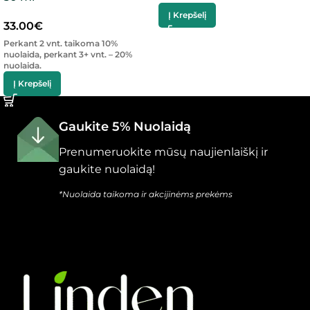
Į Krepšelį
33.00
€
Perkant 2 vnt. taikoma 10%
nuolaida, perkant 3+ vnt. – 20%
nuolaida.
Į Krepšelį
Gaukite 5% Nuolaidą
Prenumeruokite mūsų naujienlaiškį ir
gaukite nuolaidą!
*Nuolaida taikoma ir akcijinėms prekėms