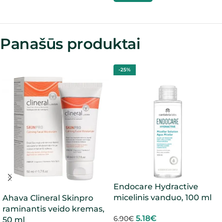
Panašūs produktai
-25%
Endocare Hydractive
micelinis vanduo, 100 ml
Ahava Clineral Skinpro
raminantis veido kremas,
5.18
€
6.90
€
50 ml