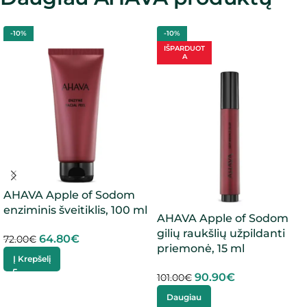
-10%
-10%
IŠPARDUOT
A
AHAVA Apple of Sodom
enziminis šveitiklis, 100 ml
AHAVA Apple of Sodom
gilių raukšlių užpildanti
64.80
€
72.00
€
priemonė, 15 ml
Į Krepšelį
90.90
€
101.00
€
Daugiau