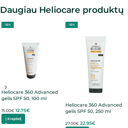
Daugiau Heliocare produktų
-15%
-15%
Heliocare 360 Advanced
gelis SPF 50, 100 ml
Heliocare 360 Advanced
12.75
€
15.00
€
gelis SPF 50, 250 ml
Į Krepšelį
22.95
€
27.00
€