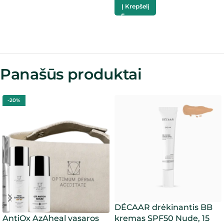
Į Krepšelį
Panašūs produktai
-20%
DÉCAAR drėkinantis BB
AntiOx AzAheal vasaros
kremas SPF50 Nude, 15