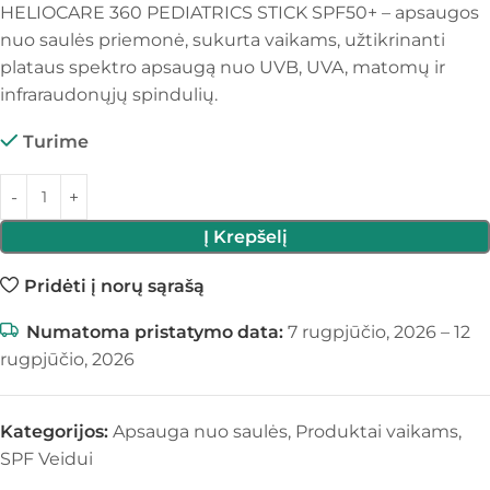
HELIOCARE 360 PEDIATRICS STICK SPF50+ – apsaugos
nuo saulės priemonė, sukurta vaikams, užtikrinanti
plataus spektro apsaugą nuo UVB, UVA, matomų ir
infraraudonųjų spindulių.
Turime
Į Krepšelį
Pridėti į norų sąrašą
Numatoma pristatymo data:
7 rugpjūčio, 2026 – 12
rugpjūčio, 2026
Kategorijos:
Apsauga nuo saulės
,
Produktai vaikams
,
SPF Veidui