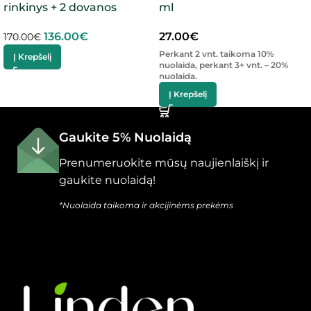
rinkinys + 2 dovanos
ml
136.00
€
27.00
€
170.00
€
Perkant 2 vnt. taikoma 10%
Į Krepšelį
nuolaida, perkant 3+ vnt. – 20%
nuolaida.
Į Krepšelį
Gaukite 5% Nuolaidą
Prenumeruokite mūsų naujienlaiškį ir
gaukite nuolaidą!
*Nuolaida taikoma ir akcijinėms prekėms