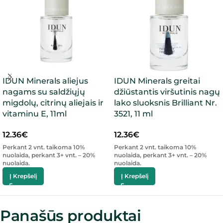
IDUN Minerals aliejus
IDUN Minerals greitai
nagams su saldžiųjų
džiūstantis viršutinis nagų
migdolų, citrinų aliejais ir
lako sluoksnis Brilliant Nr.
vitaminu E, 11ml
3521, 11 ml
12.36
€
12.36
€
Perkant 2 vnt. taikoma 10%
Perkant 2 vnt. taikoma 10%
nuolaida, perkant 3+ vnt. – 20%
nuolaida, perkant 3+ vnt. – 20%
nuolaida.
nuolaida.
Į Krepšelį
Į Krepšelį
Panašūs produktai