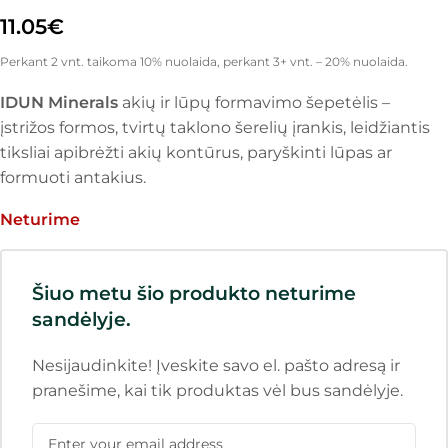
11.05
€
Perkant 2 vnt. taikoma 10% nuolaida, perkant 3+ vnt. – 20% nuolaida.
IDUN Minerals
akių ir lūpų formavimo šepetėlis –
įstrižos formos, tvirtų taklono šerelių įrankis, leidžiantis
tiksliai apibrėžti akių kontūrus, paryškinti lūpas ar
formuoti antakius.
Neturime
Šiuo metu šio produkto neturime
sandėlyje.
Nesijaudinkite! Įveskite savo el. pašto adresą ir
pranešime, kai tik produktas vėl bus sandėlyje.