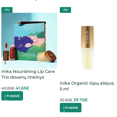
-15%
-15%
Inika Nourishing Lip Care
Trio dovanų rinkinys
Inika Organic lūpų aliejus,
41.65
€
49.00
€
5 ml
Į Krepšelį
29.75
€
35.00
€
Į Krepšelį