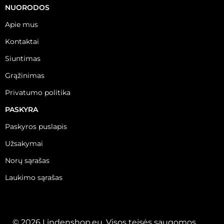
NUORODOS
Apie mus
Kontaktai
Siuntimas
Grąžinimas
Privatumo politika
PASKYRA
Paskyros puslapis
Užsakymai
Norų sąrašas
Laukimo sąrašas
© 2026 Lindenshop.eu. Visos teisės saugomos.