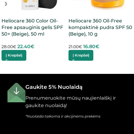
Heliocare 360 Color Oil-
Heliocare 360 Oil-Free
Free apsauginis gelis SPF
kompaktinė pudra SPF 50
50+ (Beige), 50 ml
(Beige), 10 g
22.40
€
16.80
€
28.00
€
21.00
€
Į Krepšelį
Į Krepšelį
Gaukite 5% Nuolaidą
Prenumeruokite mūsų naujienlaiškį ir
gaukite nuolaidą!
*Nuolaida taikoma ir akcijinėms prekėms