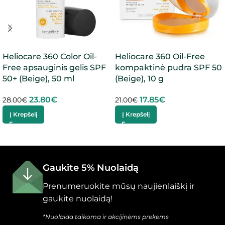
Heliocare 360 Color Oil-
Heliocare 360 Oil-Free
Free apsauginis gelis SPF
kompaktinė pudra SPF 50
50+ (Beige), 50 ml
(Beige), 10 g
23.80
€
17.85
€
28.00
€
21.00
€
Į Krepšelį
Į Krepšelį
Gaukite 5% Nuolaidą
Prenumeruokite mūsų naujienlaiškį ir
gaukite nuolaidą!
*Nuolaida taikoma ir akcijinėms prekėms