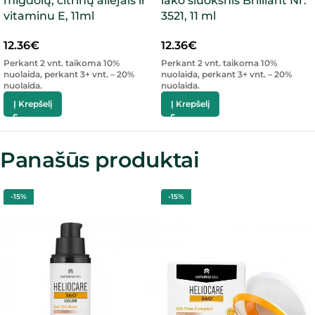
migdolų, citrinų aliejais ir
lako sluoksnis Brilliant Nr.
vitaminu E, 11ml
3521, 11 ml
12.36
€
12.36
€
Perkant 2 vnt. taikoma 10%
Perkant 2 vnt. taikoma 10%
nuolaida, perkant 3+ vnt. – 20%
nuolaida, perkant 3+ vnt. – 20%
nuolaida.
nuolaida.
Į Krepšelį
Į Krepšelį
Panašūs produktai
-15%
-15%