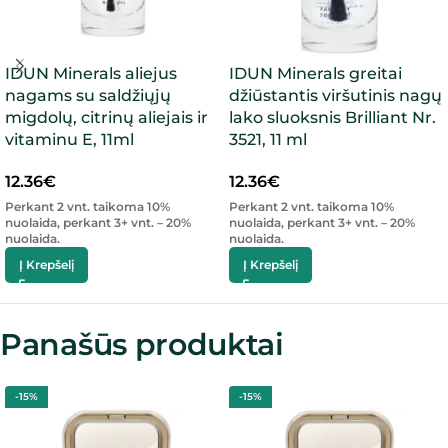
IDUN Minerals aliejus
IDUN Minerals greitai
nagams su saldžiųjų
džiūstantis viršutinis nagų
migdolų, citrinų aliejais ir
lako sluoksnis Brilliant Nr.
vitaminu E, 11ml
3521, 11 ml
12.36
€
12.36
€
Perkant 2 vnt. taikoma 10%
Perkant 2 vnt. taikoma 10%
nuolaida, perkant 3+ vnt. – 20%
nuolaida, perkant 3+ vnt. – 20%
nuolaida.
nuolaida.
Į Krepšelį
Į Krepšelį
Panašūs produktai
-15%
-15%