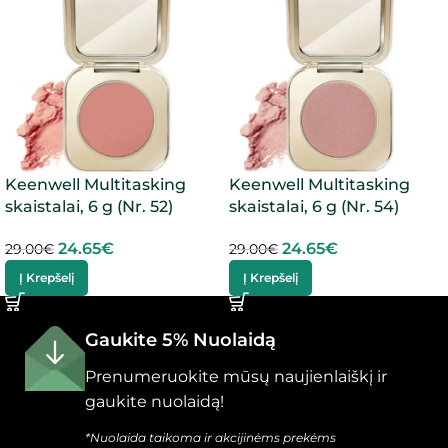
Keenwell Multitasking
Keenwell Multitasking
skaistalai, 6 g (Nr. 52)
skaistalai, 6 g (Nr. 54)
24.65
€
24.65
€
29.00
€
29.00
€
Į Krepšelį
Į Krepšelį
Gaukite 5% Nuolaidą
Prenumeruokite mūsų naujienlaiškį ir
gaukite nuolaidą!
*Nuolaida taikoma ir akcijinėms prekėms