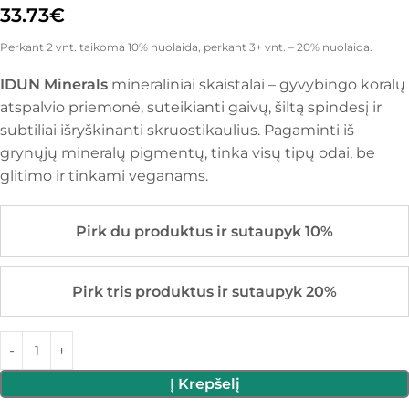
33.73
€
Perkant 2 vnt. taikoma 10% nuolaida, perkant 3+ vnt. – 20% nuolaida.
IDUN Minerals
mineraliniai skaistalai – gyvybingo koralų
atspalvio priemonė, suteikianti gaivų, šiltą spindesį ir
subtiliai išryškinanti skruostikaulius. Pagaminti iš
grynųjų mineralų pigmentų, tinka visų tipų odai, be
glitimo ir tinkami veganams.
Pirk du produktus ir sutaupyk 10%
Pirk tris produktus ir sutaupyk 20%
Į Krepšelį