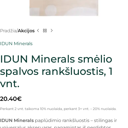
Pradžia
Akcijos
IDUN Minerals
IDUN Minerals smėlio
spalvos rankšluostis, 1
vnt.
20.40
€
Perkant 2 vnt. taikoma 10% nuolaida, perkant 3+ vnt. – 20% nuolaida.
IDUN Minerals
paplūdimio rankšluostis – stilingas ir
universalus aksesuaras, pagamintas iš perdirbtos