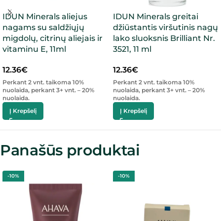
IDUN Minerals aliejus
IDUN Minerals greitai
nagams su saldžiųjų
džiūstantis viršutinis nagų
migdolų, citrinų aliejais ir
lako sluoksnis Brilliant Nr.
vitaminu E, 11ml
3521, 11 ml
12.36
€
12.36
€
Perkant 2 vnt. taikoma 10%
Perkant 2 vnt. taikoma 10%
nuolaida, perkant 3+ vnt. – 20%
nuolaida, perkant 3+ vnt. – 20%
nuolaida.
nuolaida.
Į Krepšelį
Į Krepšelį
Panašūs produktai
-10%
-10%