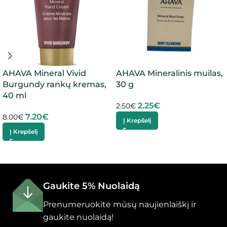
AHAVA Mineral Vivid
AHAVA Mineralinis muilas,
Burgundy rankų kremas,
30 g
40 ml
2.25
€
2.50
€
7.20
€
8.00
€
Į Krepšelį
Į Krepšelį
Gaukite 5% Nuolaidą
Prenumeruokite mūsų naujienlaiškį ir
gaukite nuolaidą!