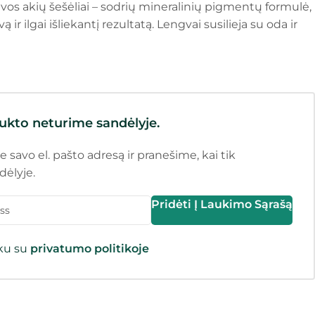
vos akių šešėliai – sodrių mineralinių pigmentų formulė,
 ir ilgai išliekantį rezultatą. Lengvai susilieja su oda ir
ukto neturime sandėlyje.
e savo el. pašto adresą ir pranešime, kai tik
dėlyje.
Pridėti Į Laukimo Sąrašą
nku su
privatumo politikoje