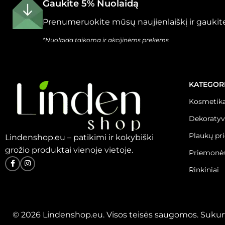
Gaukite 5% Nuolaidą
Prenumeruokite mūsų naujienlaiškį ir gaukite
*Nuolaida taikoma ir akcijinėms prekėms
KATEGOR
Kosmetika
Dekoratyv
Plaukų pr
Lindenshop.eu – patikimi ir kokybiški
grožio produktai vienoje vietoje.
Priemonės
Rinkiniai
© 2026 Lindenshop.eu. Visos teisės saugomos. Sukur