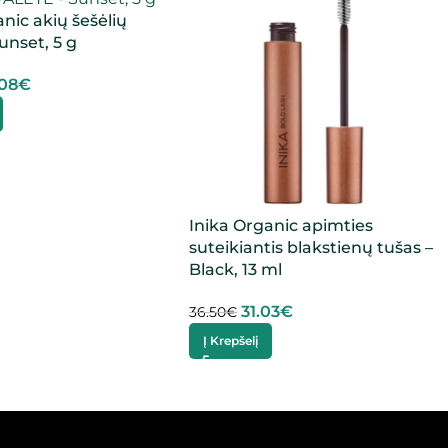
anic akių šešėlių
unset, 5 g
.08
€
Inika Organic apimties
suteikiantis blakstienų tušas –
Black, 13 ml
31.03
€
36.50
€
Į Krepšelį