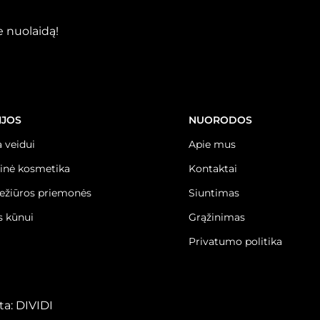
 nuolaidą!
IJOS
NUORODOS
 veidui
Apie mus
inė kosmetika
Kontaktai
iežiūros priemonės
Siuntimas
 kūnui
Grąžinimas
Privatumo politika
ta:
DIVIDI