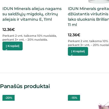
IDUN Minerals aliejus nagams
IDUN Minerals greita
su saldžiųjų migdolų, citrinų
džiūstantis viršutini
aliejais ir vitaminu E, 11ml
lako sluoksnis Brillian
11 ml
12.36
€
12.36
€
Perkant 2 vnt. taikoma 10% nuolaida,
perkant 3+ vnt. – 20% nuolaida.
Perkant 2 vnt. taikoma 10% 
perkant 3+ vnt. – 20% nuolai
Į Krepšelį
Į Krepšelį
Panašūs produktai
-20%
-15%