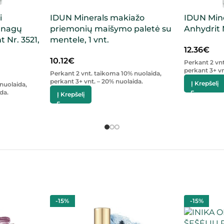
i
IDUN Minerals makiažo
IDUN Mine
s nagų
priemonių maišymo paletė su
Anhydrit N
t Nr. 3521,
mentele, 1 vnt.
12.36
€
10.12
€
Perkant 2 vn
perkant 3+ vn
Perkant 2 vnt. taikoma 10% nuolaida,
perkant 3+ vnt. – 20% nuolaida.
Į Krepšelį
nuolaida,
da.
Į Krepšelį
-15%
-15%