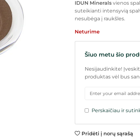
IDUN Minerals
vienos spal
suteikianti intensyvią spalvą
nesubėga į raukšles.
Neturime
Šiuo metu šio prod
Nesijaudinkite! Įveskit
produktas vėl bus san
Perskaičiau ir suti
Pridėti į norų sąrašą