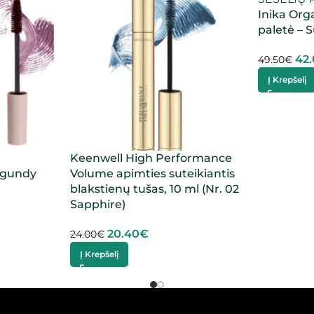
Inika Org
paletė – S
42
49.50
€
Į Krepšelį
Keenwell High Performance
rgundy
Volume apimties suteikiantis
blakstienų tušas, 10 ml (Nr. 02
Sapphire)
20.40
€
24.00
€
Į Krepšelį