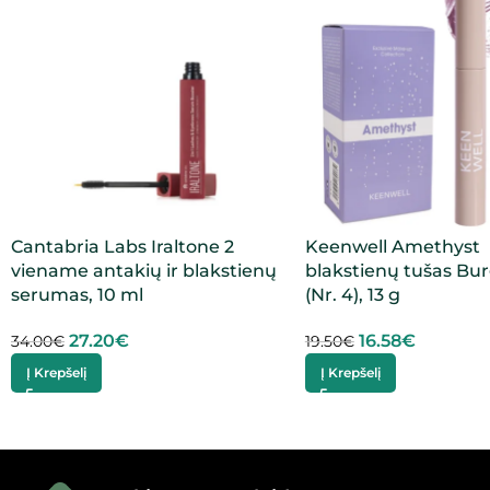
Cantabria Labs Iraltone 2
Keenwell Amethyst
viename antakių ir blakstienų
blakstienų tušas Bu
serumas, 10 ml
(Nr. 4), 13 g
27.20
€
16.58
€
34.00
€
19.50
€
Į Krepšelį
Į Krepšelį