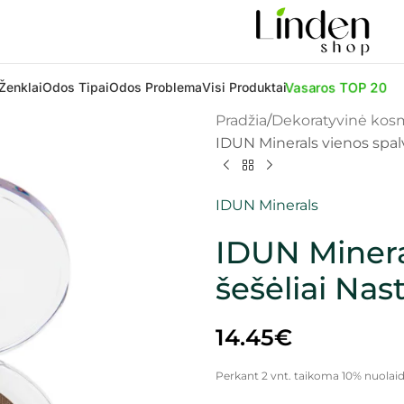
Vasaros TOP 20
Ženklai
Odos Tipai
Odos Problema
Visi Produktai
Pradžia
Dekoratyvinė kos
IDUN Minerals vienos spalv
IDUN Minerals
IDUN Minera
šešėliai Nas
14.45
€
Perkant 2 vnt. taikoma 10% nuolaid