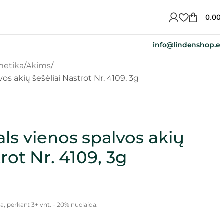
0.0
info@lindenshop.
metika
Akims
os akių šešėliai Nastrot Nr. 4109, 3g
ls vienos spalvos akių
trot Nr. 4109, 3g
a, perkant 3+ vnt. – 20% nuolaida.