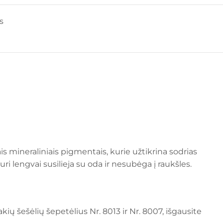
s
s mineraliniais pigmentais, kurie užtikrina sodrias
 lengvai susilieja su oda ir nesubėga į raukšles.
ų šešėlių šepetėlius Nr. 8013 ir Nr. 8007, išgausite