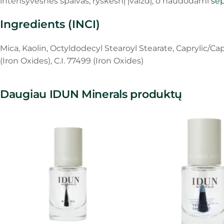
intensyvesnes spalvas, ryškesnį įvaizdį, o naudodami
šep
Ingredients (INCI)
Mica, Kaolin, Octyldodecyl Stearoyl Stearate, Caprylic/Capric
(Iron Oxides), C.I. 77499 (Iron Oxides)
Daugiau IDUN Minerals produktų