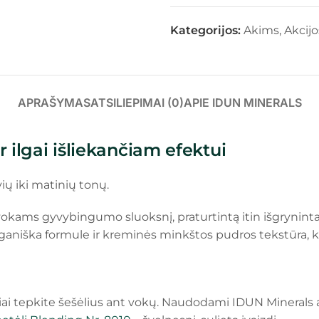
Kategorijos:
Akims
,
Akcijo
APRAŠYMAS
ATSILIEPIMAI (0)
APIE IDUN MINERALS
r ilgai išliekančiam efektui
ių iki matinių tonų.
vokams gyvybingumo sluoksnį, praturtintą itin išgrynintai
aniška formule ir kreminės minkštos pudros tekstūra, kuri
i tepkite šešėlius ant vokų. Naudodami IDUN Minerals aki