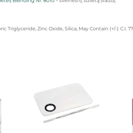
etėlį Blending Nr. 8010
– švelnesnį, sulietą įvaizdį.
 Triglyceride, Zinc Oxide, Silica, May Contain (+/-): C.I. 77