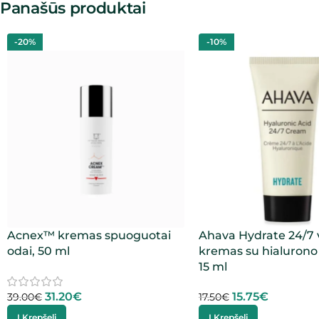
Panašūs produktai
-20%
-10%
Acnex™ kremas spuoguotai
Ahava Hydrate 24/7 
odai, 50 ml
kremas su hialurono 
15 ml
31.20
€
15.75
€
39.00
€
17.50
€
Į Krepšelį
Į Krepšelį