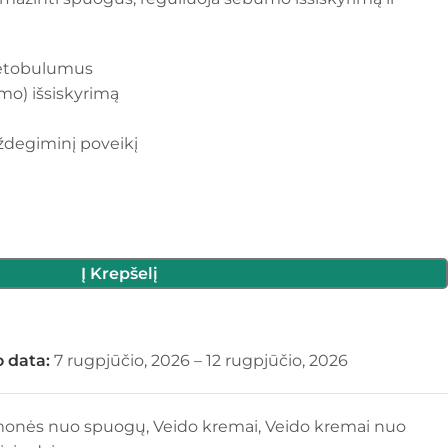
netobulumus
mo) išsiskyrimą
uždegiminį poveikį
Į Krepšelį
 data:
7 rugpjūčio, 2026 – 12 rugpjūčio, 2026
monės nuo spuogų
,
Veido kremai
,
Veido kremai nuo