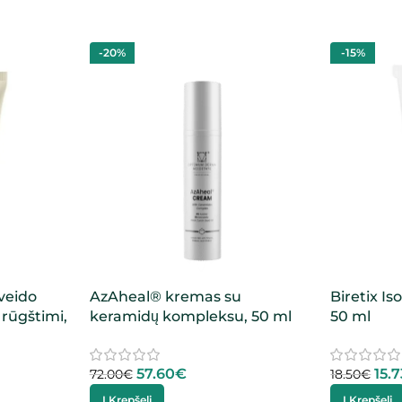
-20%
-15%
veido
AzAheal® kremas su
Biretix I
rūgštimi,
keramidų kompleksu, 50 ml
50 ml
57.60
€
15.7
72.00
€
18.50
€
Į Krepšelį
Į Krepšelį