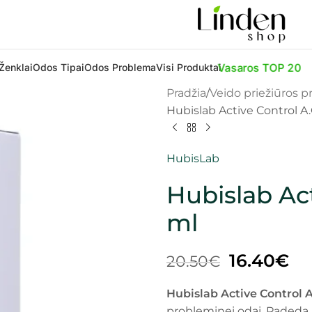
Vasaros TOP 20
Ženklai
Odos Tipai
Odos Problema
Visi Produktai
Pradžia
Veido priežiūros 
Hubislab Active Control A.C
HubisLab
Hubislab Act
ml
16.40
€
20.50
€
Hubislab Active Control A
probleminei odai. Padeda 