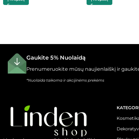
Gaukite 5% Nuolaidą
Prenumeruokite mūsų naujienlaiškį ir gaukite
*Nuolaida taikoma ir akcijinėms prekėms
KATEGOR
Kosmetika
Dekoratyv