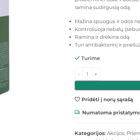
ramina sudirgusią odą.
Mažina spuogus ir odos 
Kontroliuoja riebalų (sebu
Ramina ir drėkina odą
Turi antibakterinį ir prieš
Turime
Pridėti į norų sąrašą
Numatoma pristatymo
Kategorijos:
Akcijos
,
Prie