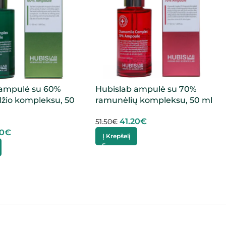
 ampulė su 60%
Hubislab ampulė su 70%
žio kompleksu, 50
ramunėlių kompleksu, 50 ml
41.20
€
51.50
€
20
€
Į Krepšelį