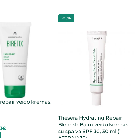
-25%
sorepair veido kremas,
Thesera Hydrating Repair
Blemish Balm veido kremas
3
€
su spalva SPF 30, 30 ml (1