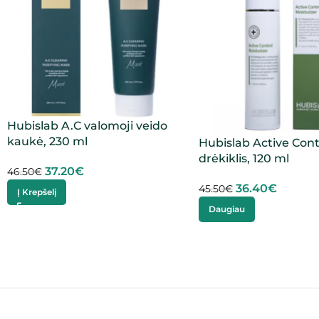
Hubislab A.C valomoji veido
kaukė, 230 ml
Hubislab Active Cont
drėkiklis, 120 ml
37.20
€
46.50
€
36.40
€
45.50
€
Į Krepšelį
Daugiau