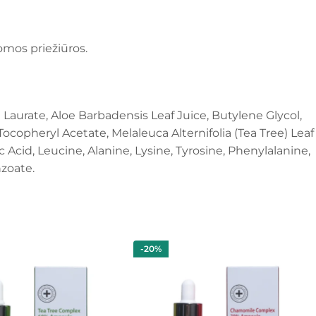
domos priežiūros.
0 Laurate, Aloe Barbadensis Leaf Juice, Butylene Glycol,
ocopheryl Acetate, Melaleuca Alternifolia (Tea Tree) Leaf
c Acid, Leucine, Alanine, Lysine, Tyrosine, Phenylalanine,
nzoate.
-20%