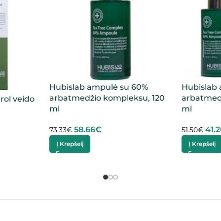
Hubislab ampulė su 60%
Hubislab
arbatmedžio kompleksu, 120
arbatmed
rol veido
ml
ml
58.66
€
41.
73.33
€
51.50
€
Į Krepšelį
Į Krepšelį