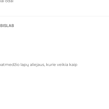
iai odai
UBISLAB
batmedžio lapų aliejaus, kurie veikia kaip