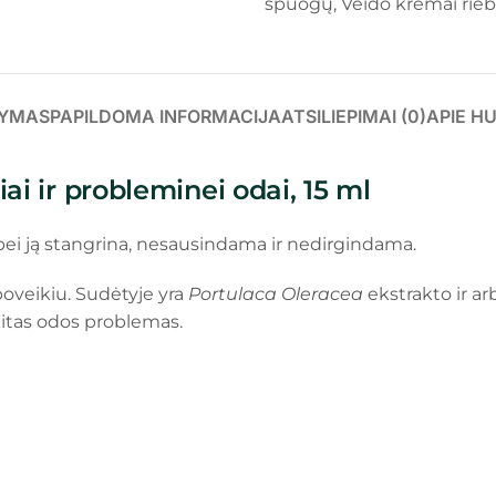
spuogų
,
Veido kremai rieb
YMAS
PAPILDOMA INFORMACIJA
ATSILIEPIMAI (0)
APIE H
iai ir probleminei odai, 15 ml
bei ją stangrina, nesausindama ir nedirgindama.
poveikiu. Sudėtyje yra
Portulaca Oleracea
ekstrakto ir ar
itas odos problemas.