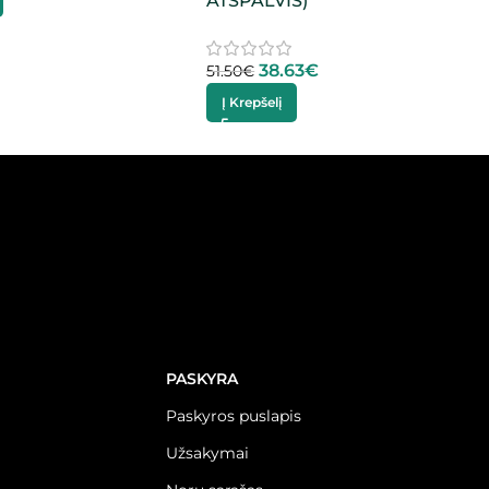
ATSPALVIS)
38.63
€
51.50
€
Į Krepšelį
PASKYRA
Paskyros puslapis
Užsakymai