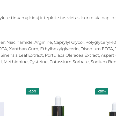
kite tinkamą kiekį ir tepkite tas vietas, kur reikia papil
er, Niacinamide, Arginine, Caprylyl Glycol, Polyglyceryl-1
nc PCA, Xanthan Gum, Ethylhexylglycerin, Disodium EDTA, T
 Sinensis Leaf Extract, Portulaca Oleracea Extract, Asparti
 Acid, Methionine, Cysteine, Potassium Sorbate, Sodium Be
-20%
-20%