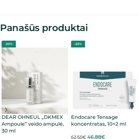
Panašūs produktai
-20%
-25%
DEAR OHNEUL „DKMEX
Endocare Tensage
Ampoule” veido ampulė,
koncentratas, 10×2 ml
30 ml
46.88
€
62.50
€