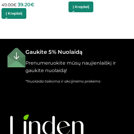
39.20
€
49.00
€
Į Krepšelį
Į Krepšelį
Gaukite 5% Nuolaidą
Prenumeruokite mūsų naujienlaiškį ir
gaukite nuolaidą!
*Nuolaida taikoma ir akcijinėms prekėms