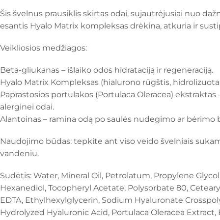
Šis švelnus prausiklis skirtas odai, sujautrėjusiai nuo
esantis Hyalo Matrix kompleksas drėkina, atkuria ir sustip
Veikliosios medžiagos:
Beta-gliukanas – išlaiko odos hidrataciją ir regeneraciją.
Hyalo Matrix Kompleksas (hialurono rūgštis, hidrolizuota h
Paprastosios portulakos (Portulaca Oleracea) ekstraktas – 
alerginei odai.
Alantoinas – ramina odą po saulės nudegimo ar bėrimo b
Naudojimo būdas: tepkite ant viso veido švelniais sukam
vandeniu.
Sudėtis: Water, Mineral Oil, Petrolatum, Propylene Glycol,
Hexanediol, Tocopheryl Acetate, Polysorbate 80, Ceteary
EDTA, Ethylhexylglycerin, Sodium Hyaluronate Crosspoly
Hydrolyzed Hyaluronic Acid, Portulaca Oleracea Extract,