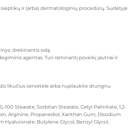
tiseptikų ir (arba) dermatologinių procedūrų. Sudėtyje
rinys, drėkinantis odą.
egiminis agentas. Turi raminantį poveikį jautriai ir
ažo likučius servetėle arba nuplaukite drungnu
-100 Stearate, Sorbitan Stearate, Cetyl Palmitate, 1,2-
ntoin, Arginine, Propanediol, Xanthan Gum, Disodium
Hyaluronate, Butylene Glycol, Benzyl Glycol,