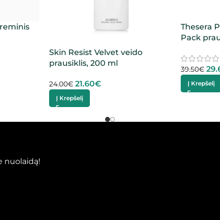
reminis
Thesera P
Pack praus
Skin Resist Velvet veido
prausiklis, 200 ml
29.
39.50
€
21.60
€
Į Krepšelį
24.00
€
Į Krepšelį
 nuolaidą!