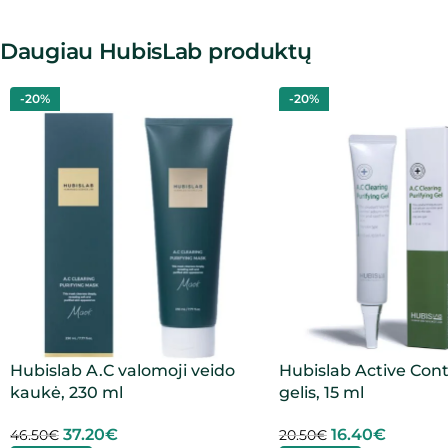
Daugiau HubisLab produktų
-20%
-20%
Hubislab A.C valomoji veido
Hubislab Active Cont
kaukė, 230 ml
gelis, 15 ml
37.20
€
16.40
€
46.50
€
20.50
€