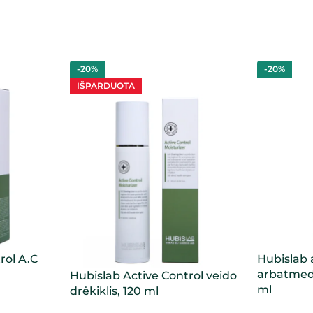
-20%
-20%
IŠPARDUOTA
rol A.C
Hubislab
arbatmed
Hubislab Active Control veido
ml
drėkiklis, 120 ml