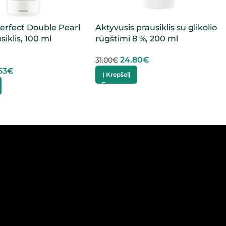
erfect Double Pearl
Aktyvusis prausiklis su glikolio
iklis, 100 ml
rūgštimi 8 %, 200 ml
24.80
€
31.00
€
63
€
Į Krepšelį