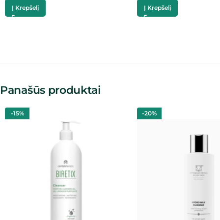
Į Krepšelį
Į Krepšelį
Panašūs produktai
-15%
-20%