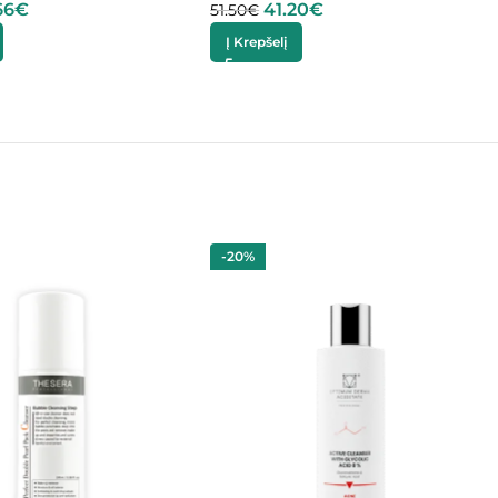
66
€
41.20
€
51.50
€
Į Krepšelį
-20%