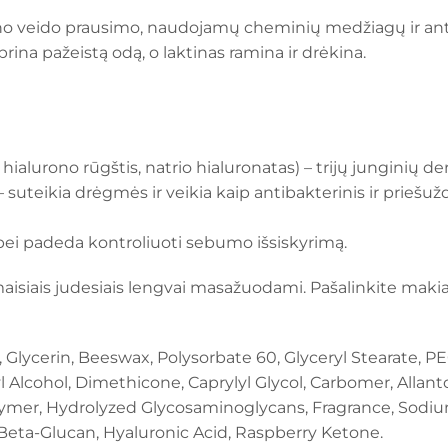
 dažno veido prausimo, naudojamų cheminių medžiagų ir an
rina pažeistą odą, o laktinas ramina ir drėkina.
ialurono rūgštis, natrio hialuronatas) – trijų junginių de
suteikia drėgmės ir veikia kaip antibakterinis ir priešužd
ei padeda kontroliuoti sebumo išsiskyrimą.
aisiais judesiais lengvai masažuodami. Pašalinkite maki
 Glycerin, Beeswax, Polysorbate 60, Glyceryl Stearate, PEG
l Alcohol, Dimethicone, Caprylyl Glycol, Carbomer, Alla
mer, Hydrolyzed Glycosaminoglycans, Fragrance, Sodium 
 Beta-Glucan, Hyaluronic Acid, Raspberry Ketone.