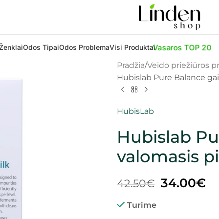
Vasaros TOP 20
Ženklai
Odos Tipai
Odos Problema
Visi Produktai
Pradžia
Veido priežiūros 
Hubislab Pure Balance gai
HubisLab
Hubislab Pu
valomasis pi
34.00
€
42.50
€
Turime