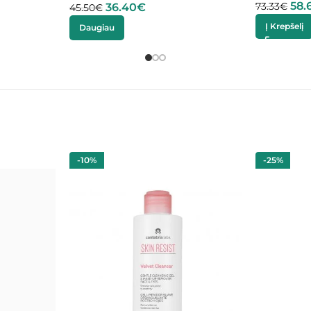
58.
73.33
€
36.40
€
45.50
€
Į Krepšelį
Daugiau
-10%
-25%