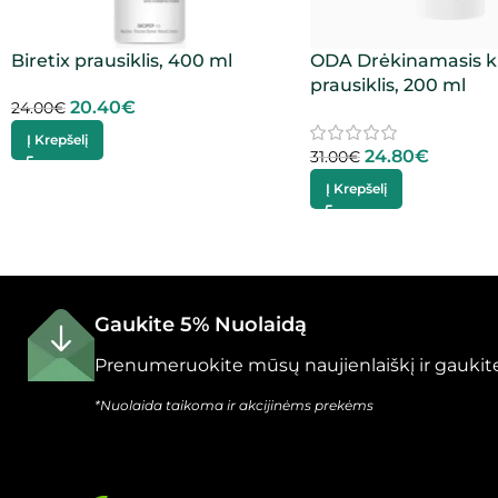
Biretix prausiklis, 400 ml
ODA Drėkinamasis k
prausiklis, 200 ml
20.40
€
24.00
€
Į Krepšelį
24.80
€
31.00
€
Į Krepšelį
Gaukite 5% Nuolaidą
Prenumeruokite mūsų naujienlaiškį ir gaukite
*Nuolaida taikoma ir akcijinėms prekėms