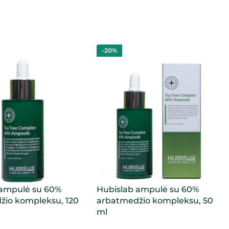
-20%
 ampulė su 60%
Hubislab ampulė su 60%
žio kompleksu, 120
arbatmedžio kompleksu, 50
ml